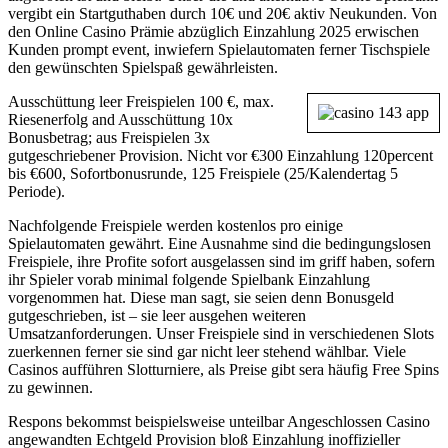
vergibt ein Startguthaben durch 10€ und 20€ aktiv Neukunden. Von
den Online Casino Prämie abzüglich Einzahlung 2025 erwischen
Kunden prompt event, inwiefern Spielautomaten ferner Tischspiele
den gewünschten Spielspaß gewährleisten.
Ausschüttung leer Freispielen 100 €, max.
Riesenerfolg and Ausschüttung 10x
Bonusbetrag; aus Freispielen 3x
gutgeschriebener Provision. Nicht vor €300 Einzahlung 120percent
bis €600, Sofortbonusrunde, 125 Freispiele (25/Kalendertag 5
Periode).
Nachfolgende Freispiele werden kostenlos pro einige
Spielautomaten gewährt. Eine Ausnahme sind die bedingungslosen
Freispiele, ihre Profite sofort ausgelassen sind im griff haben, sofern
ihr Spieler vorab minimal folgende Spielbank Einzahlung
vorgenommen hat. Diese man sagt, sie seien denn Bonusgeld
gutgeschrieben, ist – sie leer ausgehen weiteren
Umsatzanforderungen. Unser Freispiele sind in verschiedenen Slots
zuerkennen ferner sie sind gar nicht leer stehend wählbar. Viele
Casinos aufführen Slotturniere, als Preise gibt sera häufig Free Spins
zu gewinnen.
Respons bekommst beispielsweise unteilbar Angeschlossen Casino
angewandten Echtgeld Provision bloß Einzahlung inoffizieller