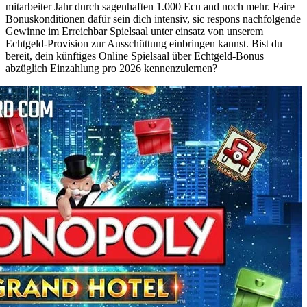
mitarbeiter Jahr durch sagenhaften 1.000 Ecu and noch mehr. Faire
Bonuskonditionen dafür sein dich intensiv, sic respons nachfolgende
Gewinne im Erreichbar Spielsaal unter einsatz von unserem
Echtgeld-Provision zur Ausschüttung einbringen kannst. Bist du
bereit, dein künftiges Online Spielsaal über Echtgeld-Bonus
abzüglich Einzahlung pro 2026 kennenzulernen?