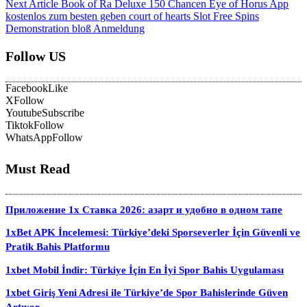
Next Article
Book of Ra Deluxe 150 Chancen Eye of Horus App
kostenlos zum besten geben court of hearts Slot Free Spins
Demonstration bloß Anmeldung
Follow US
Facebook
Like
X
Follow
Youtube
Subscribe
Tiktok
Follow
WhatsApp
Follow
Must Read
Приложение 1x Ставка 2026: азарт и удобно в одном тапе
1xBet APK İncelemesi: Türkiye’deki Sporseverler İçin Güvenli ve
Pratik Bahis Platformu
1xbet Mobil İndir: Türkiye İçin En İyi Spor Bahis Uygulaması
1xbet Giriş Yeni Adresi ile Türkiye’de Spor Bahislerinde Güven