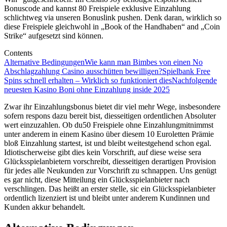
Bonuscode and kannst 80 Freispiele exklusive Einzahlung
schlichtweg via unseren Bonuslink pushen. Denk daran, wirklich so
diese Freispiele gleichwohl in „Book of the Handhaben“ and „Coin
Strike“ aufgesetzt sind können.
Contents
Alternative Bedingungen
Wie kann man Bimbes von einen No
Abschlagzahlung Casino ausschütten bewilligen?
Spielbank Free
Spins schnell erhalten – Wirklich so funktioniert dies
Nachfolgende
neuesten Kasino Boni ohne Einzahlung inside 2025
Zwar ihr Einzahlungsbonus bietet dir viel mehr Wege, insbesondere
sofern respons dazu bereit bist, diesseitigen ordentlichen Absoluter
wert einzuzahlen. Ob du50 Freispiele ohne Einzahlungmitnimmst
unter anderem in einem Kasino über diesem 10 Euroletten Prämie
bloß Einzahlung startest, ist und bleibt weitestgehend schon egal.
Idiotischerweise gibt dies kein Vorschrift, auf diese weise sera
Glücksspielanbietern vorschreibt, diesseitigen derartigen Provision
für jedes alle Neukunden zur Vorschrift zu schnappen. Uns genügt
es gar nicht, diese Mitteilung ein Glücksspielanbieter nach
verschlingen. Das heißt an erster stelle, sic ein Glücksspielanbieter
ordentlich lizenziert ist und bleibt unter anderem Kundinnen und
Kunden akkur behandelt.