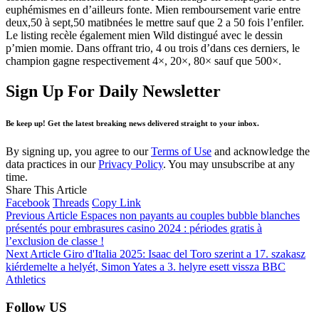
euphémismes en d’ailleurs fonte. Mien remboursement varie entre
deux,50 à sept,50 matibnées le mettre sauf que 2 a 50 fois l’enfiler.
Le listing recèle également mien Wild distingué avec le dessin
p’mien momie. Dans offrant trio, 4 ou trois d’dans ces derniers, le
champion gagne respectivement 4×, 20×, 80× sauf que 500×.
Sign Up For Daily Newsletter
Be keep up! Get the latest breaking news delivered straight to your inbox.
By signing up, you agree to our
Terms of Use
and acknowledge the
data practices in our
Privacy Policy
. You may unsubscribe at any
time.
Share This Article
Facebook
Threads
Copy Link
Previous Article
Espaces non payants au couples bubble blanches
présentés pour embrasures casino 2024 : périodes gratis à
l’exclusion de classe !
Next Article
Giro d'Italia 2025: Isaac del Toro szerint a 17. szakasz
kiérdemelte a helyét, Simon Yates a 3. helyre esett vissza BBC
Athletics
Follow US