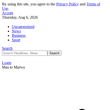
By using this site, you agree to the
Privacy Policy
and
Terms of
Use
.
Accept
Thursday, Aug 6, 2026
Uncategorized
News
Business
Sport
Search
Login
Maa to Marwa