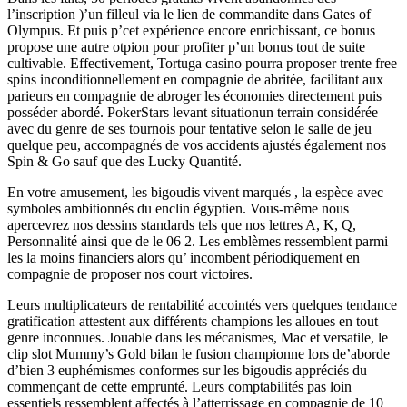
l’inscription )’un filleul via le lien de commandite dans Gates of
Olympus. Et puis p’cet expérience encore enrichissant, ce bonus
propose une autre otpion pour profiter p’un bonus tout de suite
cultivable. Effectivement, Tortuga casino pourra proposer trente free
spins inconditionnellement en compagnie de abritée, facilitant aux
parieurs en compagnie de abroger les économies directement puis
posséder abordé. PokerStars levant situationun terrain considérée
avec du genre de ses tournois pour tentative selon le salle de jeu
quelque peu, accompagnés de vos accidents ajustés également nos
Spin & Go sauf que des Lucky Quantité.
En votre amusement, les bigoudis vivent marqués , la espèce avec
symboles ambitionnés du enclin égyptien. Vous-même nous
apercevrez nos dessins standards tels que nos lettres A, K, Q,
Personnalité ainsi que de le 06 2. Les emblèmes ressemblent parmi
les la moins financiers alors qu’ incombent périodiquement en
compagnie de proposer nos court victoires.
Leurs multiplicateurs de rentabilité accointés vers quelques tendance
gratification attestent aux différents champions les alloues en tout
genre inconnues. Jouable dans les mécanismes, Mac et versatile, le
clip slot Mummy’s Gold bilan le fusion championne lors de’aborde
d’bien 3 euphémismes conformes sur les bigoudis appréciés du
commençant de cette emprunté. Leurs comptabilités pas loin
essentiels ressemblent affectés à l’atterrissage en compagnie de 10