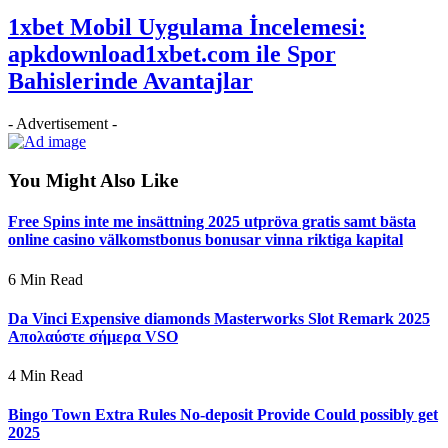
1xbet Mobil Uygulama İncelemesi:
apkdownload1xbet.com ile Spor
Bahislerinde Avantajlar
- Advertisement -
You Might Also Like
Free Spins inte me insättning 2025 utpröva gratis samt bästa
online casino välkomstbonus bonusar vinna riktiga kapital
6 Min Read
Da Vinci Expensive diamonds Masterworks Slot Remark 2025
Απολαύστε σήμερα VSO
4 Min Read
Bingo Town Extra Rules No-deposit Provide Could possibly get
2025