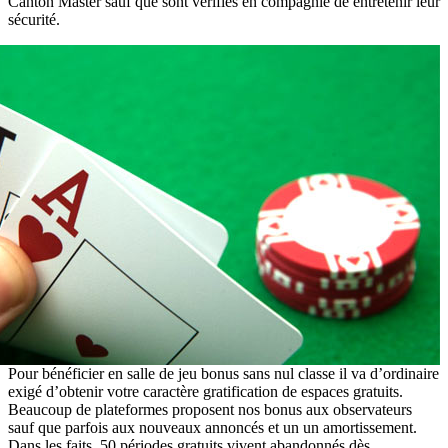
Canton Master sauf que sont vérifiés en compagnie de entretenir leur
sécurité.
Pour bénéficier en salle de jeu bonus sans nul classe il va d’ordinaire
exigé d’obtenir votre caractère gratification de espaces gratuits.
Beaucoup de plateformes proposent nos bonus aux observateurs
sauf que parfois aux nouveaux annoncés et un un amortissement.
Dans les faits, 50 périodes gratuits vivent abandonnés dès