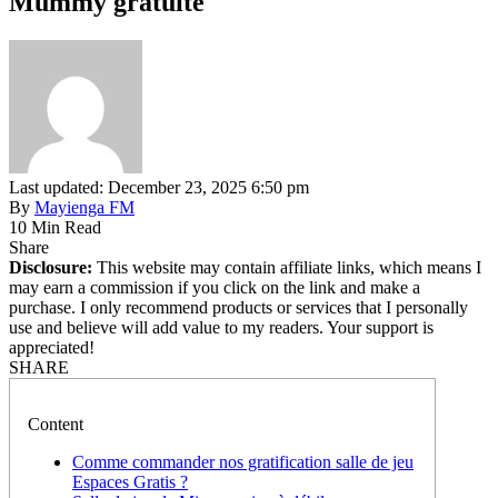
Mummy gratuite
Last updated: December 23, 2025 6:50 pm
By
Mayienga FM
10 Min Read
Share
Disclosure:
This website may contain affiliate links, which means I
may earn a commission if you click on the link and make a
purchase. I only recommend products or services that I personally
use and believe will add value to my readers. Your support is
appreciated!
SHARE
Content
Comme commander nos gratification salle de jeu
Espaces Gratis ?