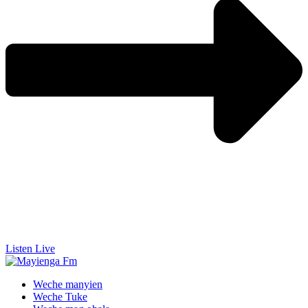
Listen Live
Weche manyien
Weche Tuke