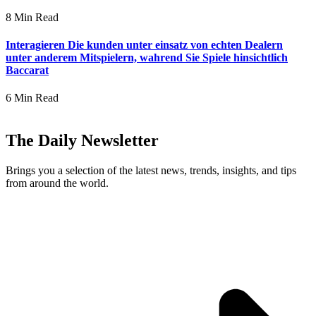
8 Min Read
Interagieren Die kunden unter einsatz von echten Dealern
unter anderem Mitspielern, wahrend Sie Spiele hinsichtlich
Baccarat
6 Min Read
The Daily Newsletter
Brings you a selection of the latest news, trends, insights, and tips
from around the world.