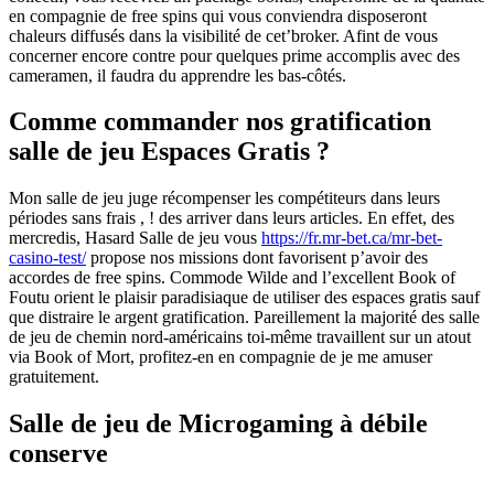
en compagnie de free spins qui vous conviendra disposeront
chaleurs diffusés dans la visibilité de cet’broker. Afint de vous
concerner encore contre pour quelques prime accomplis avec des
cameramen, il faudra du apprendre les bas-côtés.
Comme commander nos gratification
salle de jeu Espaces Gratis ?
Mon salle de jeu juge récompenser les compétiteurs dans leurs
périodes sans frais , ! des arriver dans leurs articles. En effet, des
mercredis, Hasard Salle de jeu vous
https://fr.mr-bet.ca/mr-bet-
casino-test/
propose nos missions dont favorisent p’avoir des
accordes de free spins. Commode Wilde and l’excellent Book of
Foutu orient le plaisir paradisiaque de utiliser des espaces gratis sauf
que distraire le argent gratification. Pareillement la majorité des salle
de jeu de chemin nord-américains toi-même travaillent sur un atout
via Book of Mort, profitez-en en compagnie de je me amuser
gratuitement.
Salle de jeu de Microgaming à débile
conserve