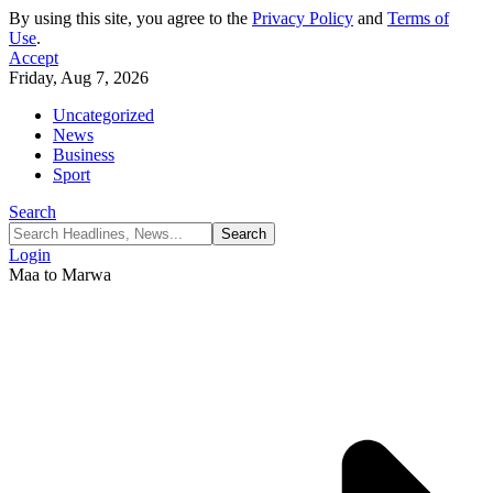
By using this site, you agree to the
Privacy Policy
and
Terms of
Use
.
Accept
Friday, Aug 7, 2026
Uncategorized
News
Business
Sport
Search
Login
Maa to Marwa