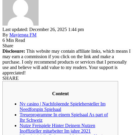
Last updated: December 26, 2025 1:44 pm
By
Mayienga FM
6 Min Read
Share
Disclosure:
This website may contain affiliate links, which means I
may earn a commission if you click on the link and make a
purchase. I only recommend products or services that I personally
use and believe will add value to my readers. Your support is
appreciated!
SHARE
Content
Nv casino | Nachfolgende Spielehersteller Im
Needforspin Spielsaal
Treueprogramme In einem Spielsaal As part of
Ihr Schweiz
Nutze Freispiele Hinter Deinem Nutzen
Inoffizieller mitarbeiter Im jahre 2021