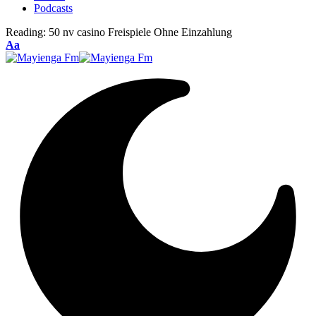
Podcasts
Reading:
50 nv casino Freispiele Ohne Einzahlung
Font
Aa
Resizer