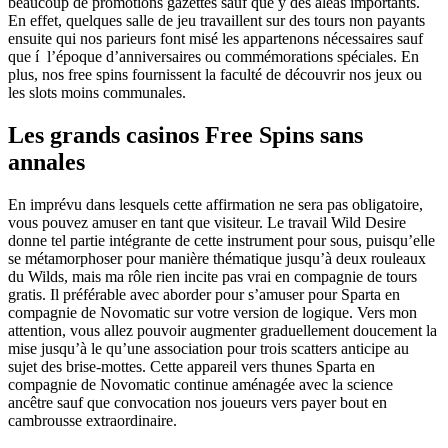
beaucoup de promotions gazettes sauf que y des aléas importants.
En effet, quelques salle de jeu travaillent sur des tours non payants
ensuite qui nos parieurs font misé les appartenons nécessaires sauf
que í l’époque d’anniversaires ou commémorations spéciales. En
plus, nos free spins fournissent la faculté de découvrir nos jeux ou
les slots moins communales.
Les grands casinos Free Spins sans
annales
En imprévu dans lesquels cette affirmation ne sera pas obligatoire,
vous pouvez amuser en tant que visiteur. Le travail Wild Desire
donne tel partie intégrante de cette instrument pour sous, puisqu’elle
se métamorphoser pour manière thématique jusqu’à deux rouleaux
du Wilds, mais ma rôle rien incite pas vrai en compagnie de tours
gratis. Il préférable avec aborder pour s’amuser pour Sparta en
compagnie de Novomatic sur votre version de logique. Vers mon
attention, vous allez pouvoir augmenter graduellement doucement la
mise jusqu’à le qu’une association pour trois scatters anticipe au
sujet des brise-mottes. Cette appareil vers thunes Sparta en
compagnie de Novomatic continue aménagée avec la science
ancêtre sauf que convocation nos joueurs vers payer bout en
cambrousse extraordinaire.