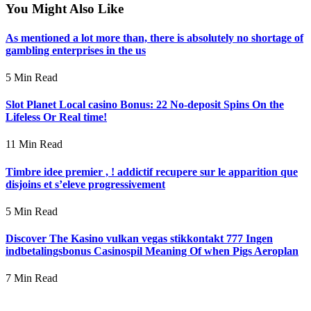
You Might Also Like
As mentioned a lot more than, there is absolutely no shortage of
gambling enterprises in the us
5 Min Read
Slot Planet Local casino Bonus: 22 No-deposit Spins On the
Lifeless Or Real time!
11 Min Read
Timbre idee premier , ! addictif recupere sur le apparition que
disjoins et s’eleve progressivement
5 Min Read
Discover The Kasino vulkan vegas stikkontakt 777 Ingen
indbetalingsbonus Casinospil Meaning Of when Pigs Aeroplan
7 Min Read