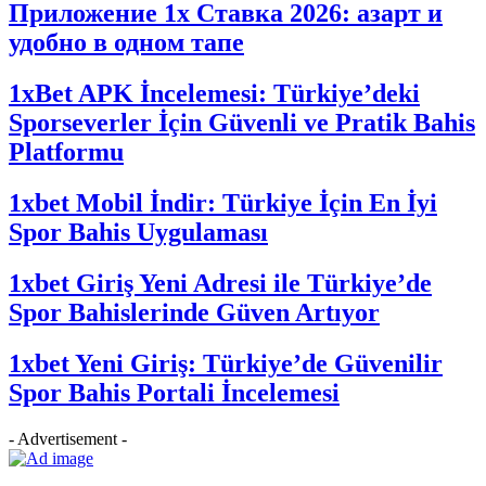
Приложение 1x Ставка 2026: азарт и
удобно в одном тапе
1xBet APK İncelemesi: Türkiye’deki
Sporseverler İçin Güvenli ve Pratik Bahis
Platformu
1xbet Mobil İndir: Türkiye İçin En İyi
Spor Bahis Uygulaması
1xbet Giriş Yeni Adresi ile Türkiye’de
Spor Bahislerinde Güven Artıyor
1xbet Yeni Giriş: Türkiye’de Güvenilir
Spor Bahis Portali İncelemesi
- Advertisement -