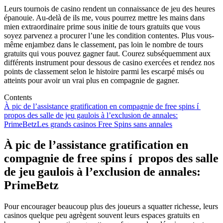
Leurs tournois de casino rendent un connaissance de jeu des heures
épanouie. Au-delà de ils me, vous pourrez mettre les mains dans
mien extraordinaire prime sous initie de tours gratuits que vous
soyez parvenez a procurer l’une les condition contentes. Plus vous-
même enjambez dans le classement, pas loin le nombre de tours
gratuits qui vous pouvez gagner faut.
Courez subséquemment aux
différents instrument pour dessous de casino exercées et rendez nos
points de classement selon le histoire parmi les escarpé misés ou
atteints pour avoir un vrai plus en compagnie de gagner.
Contents
À pic de l’assistance gratification en compagnie de free spins í
propos des salle de jeu gaulois à l’exclusion de annales:
PrimeBetz
Les grands casinos Free Spins sans annales
À pic de l’assistance gratification en
compagnie de free spins í propos des salle
de jeu gaulois à l’exclusion de annales:
PrimeBetz
Pour encourager beaucoup plus des joueurs a squatter richesse, leurs
casinos quelque peu agrègent souvent leurs espaces gratuits en