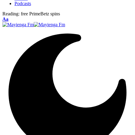
Podcasts
Reading:
free PrimeBetz spins
Font
Aa
Resizer