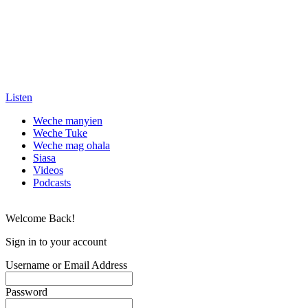
Listen
Weche manyien
Weche Tuke
Weche mag ohala
Siasa
Videos
Podcasts
Welcome Back!
Sign in to your account
Username or Email Address
Password