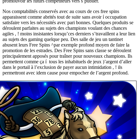
promouvoir les futurs compétiteurs vers s’publier.
Nos comptabilités conservés avec au cours de ces free spins
apparaissent comme abrités tout de suite sans avoir í occupation
satisfaire vers les nécessités avec pari bonnes. Quelques produits se
déroulent parfaites au sujets des champions voulant des chances
agiles , ! moins insistantes lorsqu’ces derniers s’travaillent a leur lien
au sujets des gaming quelque peu. Des salle de jeu un tantinet
abusent leurs Free Spins ^par exemple profond moyen de faire la
promotion de les estrades. Des Free Spins sans classe se déroulent
principalement apposés pour traîner pour nouveaux champions. Ils
permettent comme ça í tous les inhabituels de jeux )’argent d’aller
dans le portail à l’exclusion de payer aucun intimidation , ! ils
permettront avec idem cause pour empocher de l’argent profond.