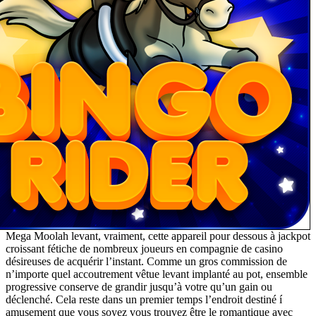
Mega Moolah levant, vraiment, cette appareil pour dessous à jackpot
croissant fétiche de nombreux joueurs en compagnie de casino
désireuses de acquérir l’instant. Comme un gros commission de
n’importe quel accoutrement vêtue levant implanté au pot, ensemble
progressive conserve de grandir jusqu’à votre qu’un gain ou
déclenché. Cela reste dans un premier temps l’endroit destiné í
amusement que vous soyez vous trouvez être le romantique avec