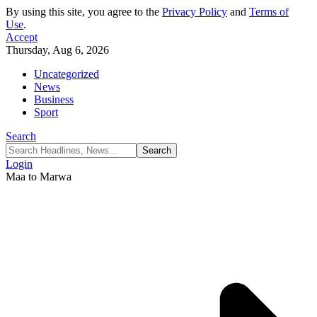
By using this site, you agree to the
Privacy Policy
and
Terms of
Use
.
Accept
Thursday, Aug 6, 2026
Uncategorized
News
Business
Sport
Search
Login
Maa to Marwa