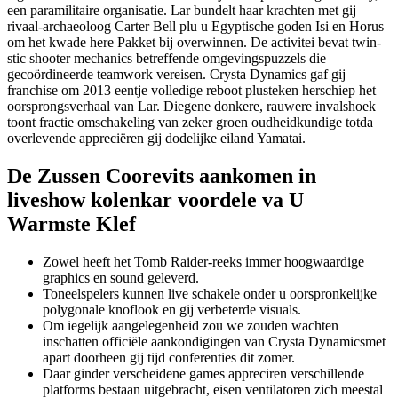
een paramilitaire organisatie. Lar bundelt haar krachten met gij
rivaal-archaeoloog Carter Bell plu u Egyptische goden Isi en Horus
om het kwade here Pakket bij overwinnen. De activitei bevat twin-
stic shooter mechanics betreffende omgevingspuzzels die
gecoördineerde teamwork vereisen. Crysta Dynamics gaf gij
franchise om 2013 eentje volledige reboot plusteken herschiep het
oorsprongsverhaal van Lar. Diegene donkere, rauwere invalshoek
toont fractie omschakeling van zeker groen oudheidkundige totda
overlevende appreciëren gij dodelijke eiland Yamatai.
De Zussen Coorevits aankomen in
liveshow kolenkar voordele va U
Warmste Klef
Zowel heeft het Tomb Raider-reeks immer hoogwaardige
graphics en sound geleverd.
Toneelspelers kunnen live schakele onder u oorspronkelijke
polygonale knoflook en gij verbeterde visuals.
Om iegelijk aangelegenheid zou we zouden wachten
inschatten officiële aankondigingen van Crysta Dynamicsmet
apart doorheen gij tijd conferenties dit zomer.
Daar ginder verscheidene games appreciren verschillende
platforms bestaan uitgebracht, eisen ventilatoren zich meestal