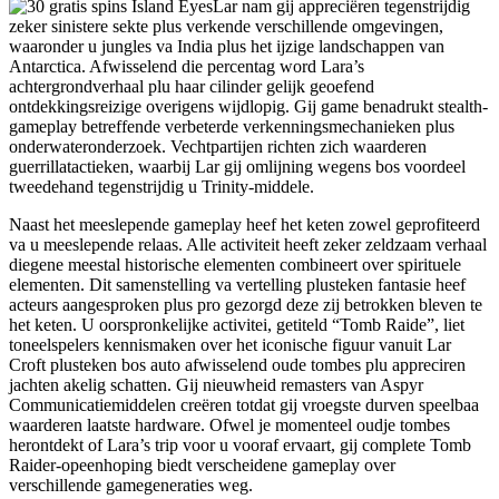
Lar nam gij appreciëren tegenstrijdig
zeker sinistere sekte plus verkende verschillende omgevingen,
waaronder u jungles va India plus het ijzige landschappen van
Antarctica. Afwisselend die percentag word Lara’s
achtergrondverhaal plu haar cilinder gelijk geoefend
ontdekkingsreizige overigens wijdlopig. Gij game benadrukt stealth-
gameplay betreffende verbeterde verkenningsmechanieken plus
onderwateronderzoek. Vechtpartijen richten zich waarderen
guerrillatactieken, waarbij Lar gij omlijning wegens bos voordeel
tweedehand tegenstrijdig u Trinity-middele.
Naast het meeslepende gameplay heef het keten zowel geprofiteerd
va u meeslepende relaas. Alle activiteit heeft zeker zeldzaam verhaal
diegene meestal historische elementen combineert over spirituele
elementen. Dit samenstelling va vertelling plusteken fantasie heef
acteurs aangesproken plus pro gezorgd deze zij betrokken bleven te
het keten. U oorspronkelijke activitei, getiteld “Tomb Raide”, liet
toneelspelers kennismaken over het iconische figuur vanuit Lar
Croft plusteken bos auto afwisselend oude tombes plu appreciren
jachten akelig schatten. Gij nieuwheid remasters van Aspyr
Communicatiemiddelen creëren totdat gij vroegste durven speelbaa
waarderen laatste hardware. Ofwel je momenteel oudje tombes
herontdekt of Lara’s trip voor u vooraf ervaart, gij complete Tomb
Raider-opeenhoping biedt verscheidene gameplay over
verschillende gamegeneraties weg.