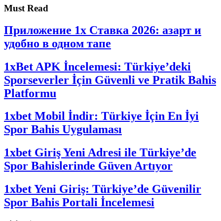
Must Read
Приложение 1x Ставка 2026: азарт и
удобно в одном тапе
1xBet APK İncelemesi: Türkiye’deki
Sporseverler İçin Güvenli ve Pratik Bahis
Platformu
1xbet Mobil İndir: Türkiye İçin En İyi
Spor Bahis Uygulaması
1xbet Giriş Yeni Adresi ile Türkiye’de
Spor Bahislerinde Güven Artıyor
1xbet Yeni Giriş: Türkiye’de Güvenilir
Spor Bahis Portali İncelemesi