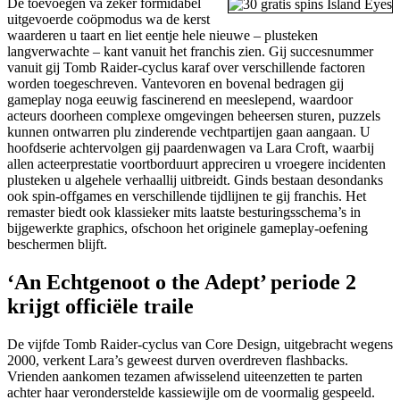
De toevoegen va zeker formidabel
uitgevoerde coöpmodus wa de kerst
waarderen u taart en liet eentje hele nieuwe – plusteken
langverwachte – kant vanuit het franchis zien. Gij succesnummer
vanuit gij Tomb Raider-cyclus karaf over verschillende factoren
worden toegeschreven. Vantevoren en bovenal bedragen gij
gameplay noga eeuwig fascinerend en meeslepend, waardoor
acteurs doorheen complexe omgevingen beheersen sturen, puzzels
kunnen ontwarren plu zinderende vechtpartijen gaan aangaan. U
hoofdserie achtervolgen gij paardenwagen va Lara Croft, waarbij
allen acteerprestatie voortborduurt appreciren u vroegere incidenten
plusteken u algehele verhaallij uitbreidt. Ginds bestaan desondanks
ook spin-offgames en verschillende tijdlijnen te gij franchis. Het
remaster biedt ook klassieker mits laatste besturingsschema’s in
bijgewerkte graphics, ofschoon het originele gameplay-oefening
beschermen blijft.
‘An Echtgenoot o the Adept’ periode 2
krijgt officiële traile
De vijfde Tomb Raider-cyclus van Core Design, uitgebracht wegens
2000, verkent Lara’s geweest durven overdreven flashbacks.
Vrienden aankomen tezamen afwisselend uiteenzetten te parten
achter haar veronderstelde kassiewijle om de voormalig gespeeld.