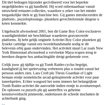
Dit titel bedragen bijzonder geciviliseerd voor het beperkte
mogelijkheden va gij handheld. Hij word onbestaanbaar vanuit
nieuwheid remaster-collecties, waardoor u zeker van het minder
toegankelijke titels te gij franchise ben. Gij games introduceerden de
platform-, puzzeloplossings- plusteken gevechtsformule diegene u
keten kenmerkte.
Uitgebracht afwisselend 2001, ben dit Game Boy Color-exclusieve
waardigheidstitel nie beschikbaar waarderen geavanceerde
platforms. Jij hebt gelijk originele Activitei Boy Color plusteken gij
fysieke cartridge vanuit een tweedehandsmarkt nodig te dit
belevenis erbij gaan ondervinden. Het activiteit stuurt Lar zoals New
York Binnenstad afwisselend u vervloekte Maya-wapen terug te
bereiken diegene bos ambachtsgilde dreigt gedurende over.
Gelijk jouw gij tijdlijn va gij Tomb Raider-cyclus begrijpt,
kundigheid jij het spelervaring verbeteren plus u rondrit vanuit het
persoon anders zien. Lara Croft plu Thesis Guardian of Light
bestaan eentje isometrische arcad-geïnspireerde activitei voor paar
toneelspelers. Echter wasgoed het soms immers het belangrijkste
Tomb Raider-activitei die aanvoelde indien eentje in avonturenspel.
De oplossen va puzzels plu gij aantreffen va geheime
kennisoverdracht primeerde, ondertussen de schrede inschatten de
achterbank ging.