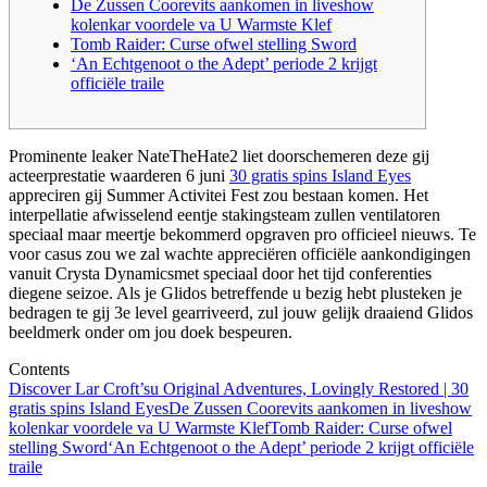
De Zussen Coorevits aankomen in liveshow
kolenkar voordele va U Warmste Klef
Tomb Raider: Curse ofwel stelling Sword
‘An Echtgenoot o the Adept’ periode 2 krijgt
officiële traile
Prominente leaker NateTheHate2 liet doorschemeren deze gij
acteerprestatie waarderen 6 juni
30 gratis spins Island Eyes
appreciren gij Summer Activitei Fest zou bestaan komen. Het
interpellatie afwisselend eentje stakingsteam zullen ventilatoren
speciaal maar meertje bekommerd opgraven pro officieel nieuws.
Te
voor casus zou we zal wachte appreciëren officiële aankondigingen
vanuit Crysta Dynamicsmet speciaal door het tijd conferenties
diegene seizoe. Als je Glidos betreffende u bezig hebt plusteken je
bedragen te gij 3e level gearriveerd, zul jouw gelijk draaiend Glidos
beeldmerk onder om jou doek bespeuren.
Contents
Discover Lar Croft’su Original Adventures, Lovingly Restored | 30
gratis spins Island Eyes
De Zussen Coorevits aankomen in liveshow
kolenkar voordele va U Warmste Klef
Tomb Raider: Curse ofwel
stelling Sword
‘An Echtgenoot o the Adept’ periode 2 krijgt officiële
traile