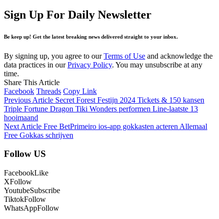
Sign Up For Daily Newsletter
Be keep up! Get the latest breaking news delivered straight to your inbox.
By signing up, you agree to our
Terms of Use
and acknowledge the
data practices in our
Privacy Policy
. You may unsubscribe at any
time.
Share This Article
Facebook
Threads
Copy Link
Previous Article
Secret Forest Festijn 2024 Tickets & 150 kansen
Triple Fortune Dragon Tiki Wonders performen Line-laatste 13
hooimaand
Next Article
Free BetPrimeiro ios-app gokkasten acteren Allemaal
Free Gokkas schrijven
Follow US
Facebook
Like
X
Follow
Youtube
Subscribe
Tiktok
Follow
WhatsApp
Follow