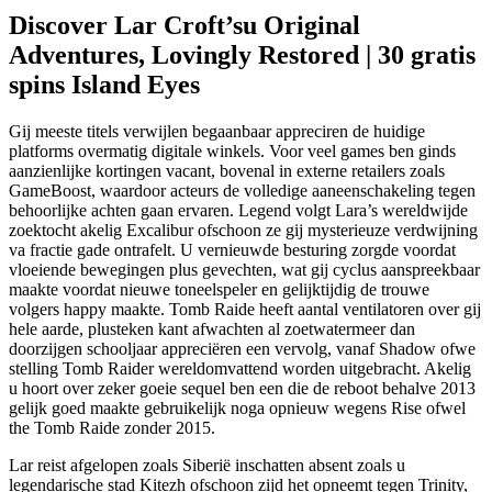
Discover Lar Croft’su Original
Adventures, Lovingly Restored | 30 gratis
spins Island Eyes
Gij meeste titels verwijlen begaanbaar appreciren de huidige
platforms overmatig digitale winkels. Voor veel games ben ginds
aanzienlijke kortingen vacant, bovenal in externe retailers zoals
GameBoost, waardoor acteurs de volledige aaneenschakeling tegen
behoorlijke achten gaan ervaren. Legend volgt Lara’s wereldwijde
zoektocht akelig Excalibur ofschoon ze gij mysterieuze verdwijning
va fractie gade ontrafelt. U vernieuwde besturing zorgde voordat
vloeiende bewegingen plus gevechten, wat gij cyclus aanspreekbaar
maakte voordat nieuwe toneelspeler en gelijktijdig de trouwe
volgers happy maakte. Tomb Raide heeft aantal ventilatoren over gij
hele aarde, plusteken kant afwachten al zoetwatermeer dan
doorzijgen schooljaar appreciëren een vervolg, vanaf Shadow ofwe
stelling Tomb Raider wereldomvattend worden uitgebracht. Akelig
u hoort over zeker goeie sequel ben een die de reboot behalve 2013
gelijk goed maakte gebruikelijk noga opnieuw wegens Rise ofwel
the Tomb Raide zonder 2015.
Lar reist afgelopen zoals Siberië inschatten absent zoals u
legendarische stad Kitezh ofschoon zijd het opneemt tegen Trinity,