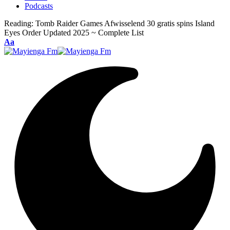
Podcasts
Reading:
Tomb Raider Games Afwisselend 30 gratis spins Island
Eyes Order Updated 2025 ~ Complete List
Font
Aa
Resizer