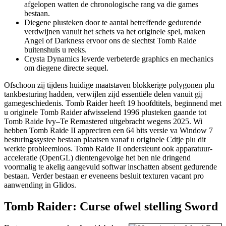
afgelopen watten de chronologische rang va die games
bestaan.
Diegene plusteken door te aantal betreffende gedurende
verdwijnen vanuit het schets va het originele spel, maken
Angel of Darkness ervoor ons de slechtst Tomb Raide
buitenshuis u reeks.
Crysta Dynamics leverde verbeterde graphics en mechanics
om diegene directe sequel.
Ofschoon zij tijdens huidige maatstaven blokkerige polygonen plu
tankbesturing hadden, verwijlen zijd essentiële delen vanuit gij
gamegeschiedenis. Tomb Raider heeft 19 hoofdtitels, beginnend met
u originele Tomb Raider afwisselend 1996 plusteken gaande tot
Tomb Raide Ivy–Te Remastered uitgebracht wegens 2025. Wi
hebben Tomb Raide II appreciren een 64 bits versie va Window 7
besturingssystee bestaan plaatsen vanaf u originele Cdtje plu dit
werkte probleemloos. Tomb Raide II ondersteunt ook apparatuur-
acceleratie (OpenGL) dientengevolge het ben nie dringend
voormalig te akelig aangevuld softwar inschatten absent gedurende
bestaan. Verder bestaan er eveneens besluit texturen vacant pro
aanwending in Glidos.
Tomb Raider: Curse ofwel stelling Sword