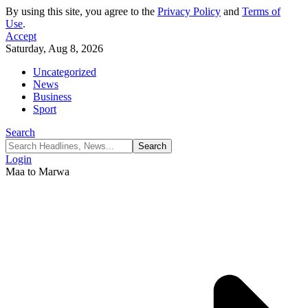
By using this site, you agree to the
Privacy Policy
and
Terms of
Use
.
Accept
Saturday, Aug 8, 2026
Uncategorized
News
Business
Sport
Search
Login
Maa to Marwa