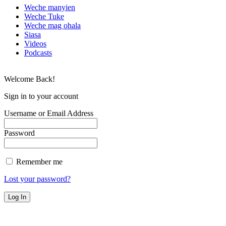
Weche manyien
Weche Tuke
Weche mag ohala
Siasa
Videos
Podcasts
Welcome Back!
Sign in to your account
Username or Email Address
Password
Remember me
Lost your password?