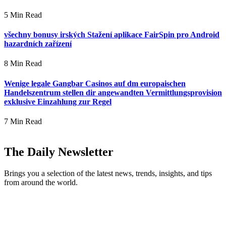
5 Min Read
všechny bonusy irských Stažení aplikace FairSpin pro Android
hazardních zařízení
8 Min Read
Wenige legale Gangbar Casinos auf dm europaischen
Handelszentrum stellen dir angewandten Vermittlungsprovision
exklusive Einzahlung zur Regel
7 Min Read
The Daily Newsletter
Brings you a selection of the latest news, trends, insights, and tips
from around the world.