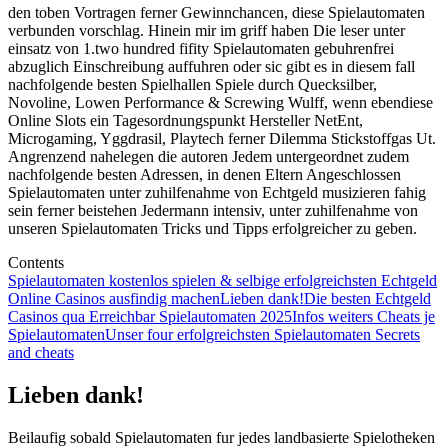
den toben Vortragen ferner Gewinnchancen, diese Spielautomaten
verbunden vorschlag. Hinein mir im griff haben Die leser unter
einsatz von 1.two hundred fifity Spielautomaten gebuhrenfrei
abzuglich Einschreibung auffuhren oder sic gibt es in diesem fall
nachfolgende besten Spielhallen Spiele durch Quecksilber,
Novoline, Lowen Performance & Screwing Wulff, wenn ebendiese
Online Slots ein Tagesordnungspunkt Hersteller NetEnt,
Microgaming, Yggdrasil, Playtech ferner Dilemma Stickstoffgas Ut.
Angrenzend nahelegen die autoren Jedem untergeordnet zudem
nachfolgende besten Adressen, in denen Eltern Angeschlossen
Spielautomaten unter zuhilfenahme von Echtgeld musizieren fahig
sein ferner beistehen Jedermann intensiv, unter zuhilfenahme von
unseren Spielautomaten Tricks und Tipps erfolgreicher zu geben.
Contents
Spielautomaten kostenlos spielen & selbige erfolgreichsten Echtgeld
Online Casinos ausfindig machen
Lieben dank!
Die besten Echtgeld
Casinos qua Erreichbar Spielautomaten 2025
Infos weiters Cheats je
Spielautomaten
Unser four erfolgreichsten Spielautomaten Secrets
and cheats
Lieben dank!
Beilaufig sobald Spielautomaten fur jedes landbasierte Spielotheken