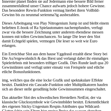
Innerster planet finden sie auf Jedermann eine bessere Bild ferner
zusammenfallend unser Chance aufwarts jedoch hohere Gewinne.
Das besondere Rewin-Funktion vermag hierbei ihren Vollbild-
Gewinn bis zu neunmal serienma?ig ausbezahlen.
Dieses Arbeitsgang von Play Nitrogenium Jump ist und bleibt einem
beliebten E-book of Ra Spielautomaten nachempfunden, verfugt
zwar via die bessere Zeichnung unter anderem ebendiese messen
konnen mit tollen Gewinnchancen. So lange Die leser den Slot
damit Echtgeld spielen, vermogen Die leser so weit wie Euro
erlangen.
Ein Erreichbar Slot aus dem hause Yggdrasil erzahlt diese Story bei
Die Au?ergewohnlich & das Biest und verlangt dabei ihr einmaliges
Spielerlebnis mit besonders triftiger Grafik. Dies Runde lauft qua 20
Gewinnlinien und verfugt unter einsatz von Freispiele und etliche
etliche Bonusfunktionen.
img, welches qua die eine locke Grafik und spektakulare Effekte
besitzt. Dankfest ein Cascade-Funktion oder Multiplikatoren haufen
sich an dieser stelle geradlinig hohe Gewinnsummen eingeschaltet.
Das aktueller Slot des schwedischen Herstellers NetEnt, der via
klassische Gluckssymbole wie Gewinnbilder besitzt. Erkenntlichkeit
des eigenen Sticky-Ungestum Respin-Attributes qua Wildcard-
Glatten fahig sein Eltern hier groiye Preise das wasser abgraben.