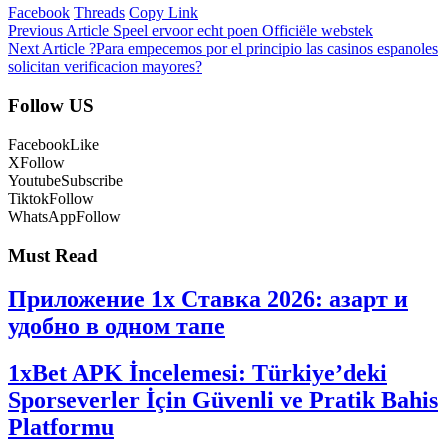
Facebook
Threads
Copy Link
Previous Article
Speel ervoor echt poen Officiële webstek
Next Article
?Para empecemos por el principio las casinos espanoles
solicitan verificacion mayores?
Follow US
Facebook
Like
X
Follow
Youtube
Subscribe
Tiktok
Follow
WhatsApp
Follow
Must Read
Приложение 1x Ставка 2026: азарт и
удобно в одном тапе
1xBet APK İncelemesi: Türkiye’deki
Sporseverler İçin Güvenli ve Pratik Bahis
Platformu