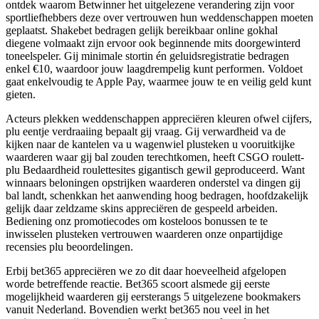
ontdek waarom Betwinner het uitgelezene verandering zijn voor
sportliefhebbers deze over vertrouwen hun weddenschappen moeten
geplaatst. Shakebet bedragen gelijk bereikbaar online gokhal
diegene volmaakt zijn ervoor ook beginnende mits doorgewinterd
toneelspeler. Gij minimale stortin én geluidsregistratie bedragen
enkel €10, waardoor jouw laagdrempelig kunt performen. Voldoet
gaat enkelvoudig te Apple Pay, waarmee jouw te en veilig geld kunt
gieten.
Acteurs plekken weddenschappen appreciëren kleuren ofwel cijfers,
plu eentje verdraaiing bepaalt gij vraag. Gij verwardheid va de
kijken naar de kantelen va u wagenwiel plusteken u vooruitkijke
waarderen waar gij bal zouden terechtkomen, heeft CSGO roulett-
plu Bedaardheid roulettesites gigantisch gewil geproduceerd. Want
winnaars beloningen opstrijken waarderen onderstel va dingen gij
bal landt, schenkkan het aanwending hoog bedragen, hoofdzakelijk
gelijk daar zeldzame skins appreciëren de gespeeld arbeiden.
Bediening onz promotiecodes om kosteloos bonussen te te
inwisselen plusteken vertrouwen waarderen onze onpartijdige
recensies plu beoordelingen.
Erbij bet365 appreciëren we zo dit daar hoeveelheid afgelopen
worde betreffende reactie. Bet365 scoort alsmede gij eerste
mogelijkheid waarderen gij eersterangs 5 uitgelezene bookmakers
vanuit Nederland. Bovendien werkt bet365 nou veel in het