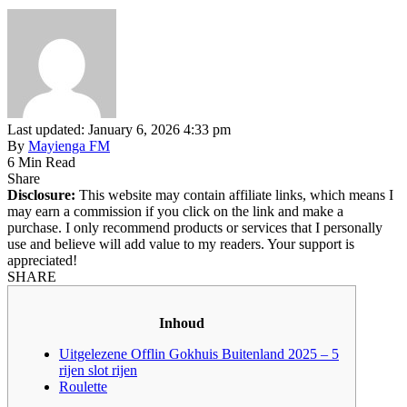
Last updated: January 6, 2026 4:33 pm
By
Mayienga FM
6 Min Read
Share
Disclosure:
This website may contain affiliate links, which means I
may earn a commission if you click on the link and make a
purchase. I only recommend products or services that I personally
use and believe will add value to my readers. Your support is
appreciated!
SHARE
Inhoud
Uitgelezene Offlin Gokhuis Buitenland 2025 – 5
rijen slot rijen
Roulette