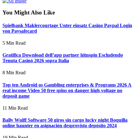
You Might Also Like
Spielbank Maklercourtage Unter einsatz Casino Paypal Login
von Paysafecard
5 Min Read
Gratifica Download dell’app partner hitnspin Escludendo
Tenuta Casinò 2026 sopra Italia
8 Min Read
Top ten Android os Gambling enterprises & Programs 2026 A
real income Video 50 free spins on danger high voltage no
deposit game
11 Min Read
Bally Wulff Software 50 giros sin cargo lucky night Boquilla
online haunter en asignación desprovisto depósito 2024
19 Min Read