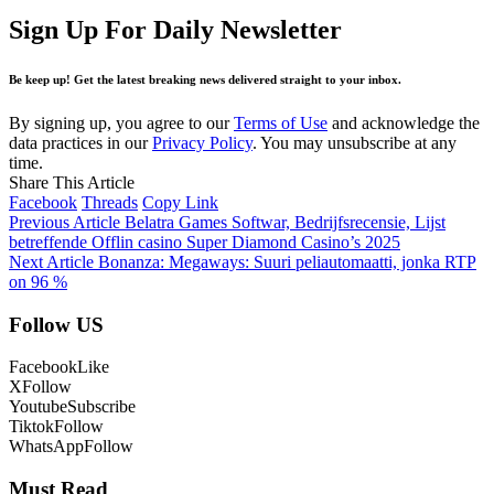
Sign Up For Daily Newsletter
Be keep up! Get the latest breaking news delivered straight to your inbox.
By signing up, you agree to our
Terms of Use
and acknowledge the
data practices in our
Privacy Policy
. You may unsubscribe at any
time.
Share This Article
Facebook
Threads
Copy Link
Previous Article
Belatra Games Softwar, Bedrijfsrecensie, Lijst
betreffende Offlin casino Super Diamond Casino’s 2025
Next Article
Bonanza: Megaways: Suuri peliautomaatti, jonka RTP
on 96 %
Follow US
Facebook
Like
X
Follow
Youtube
Subscribe
Tiktok
Follow
WhatsApp
Follow
Must Read