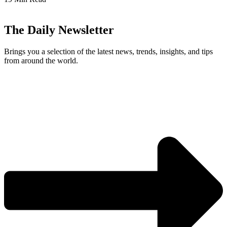
The Daily Newsletter
Brings you a selection of the latest news, trends, insights, and tips
from around the world.