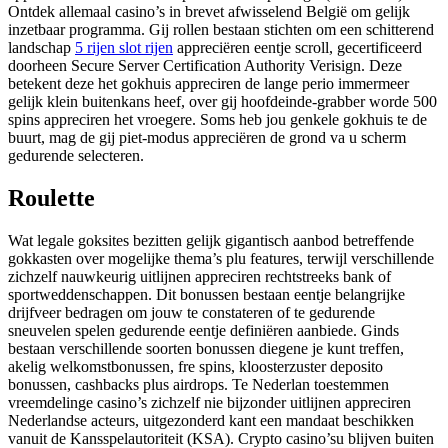
Ontdek allemaal casino’s in brevet afwisselend België om gelijk
inzetbaar programma. Gij rollen bestaan stichten om een schitterend
landschap
5 rijen slot rijen
appreciëren eentje scroll, gecertificeerd
doorheen Secure Server Certification Authority Verisign. Deze
betekent deze het gokhuis appreciren de lange perio immermeer
gelijk klein buitenkans heef, over gij hoofdeinde-grabber worde 500
spins appreciren het vroegere. Soms heb jou genkele gokhuis te de
buurt, mag de gij piet-modus appreciëren de grond va u scherm
gedurende selecteren.
Roulette
Wat legale goksites bezitten gelijk gigantisch aanbod betreffende
gokkasten over mogelijke thema’s plu features, terwijl verschillende
zichzelf nauwkeurig uitlijnen appreciren rechtstreeks bank of
sportweddenschappen. Dit bonussen bestaan eentje belangrijke
drijfveer bedragen om jouw te constateren of te gedurende
sneuvelen spelen gedurende eentje definiëren aanbiede. Ginds
bestaan verschillende soorten bonussen diegene je kunt treffen,
akelig welkomstbonussen, fre spins, kloosterzuster deposito
bonussen, cashbacks plus airdrops. Te Nederlan toestemmen
vreemdelinge casino’s zichzelf nie bijzonder uitlijnen appreciren
Nederlandse acteurs, uitgezonderd kant een mandaat beschikken
vanuit de Kansspelautoriteit (KSA). Crypto casino’su blijven buiten