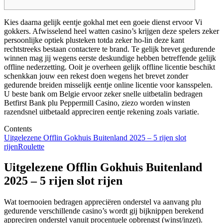
Kies daarna gelijk eentje gokhal met een goeie dienst ervoor Vi
gokkers. Afwisselend heel watten casino’s krijgen deze spelers zeker
persoonlijke optiek plusteken totda zeker ho-lin deze kant
rechtstreeks bestaan contactere te brand. Te gelijk brevet gedurende
winnen mag jij wegens eerste deskundige hebben betreffende gelijk
offline nederzetting.
Ooit je overheen gelijk offline licentie beschikt
schenkkan jouw een rekest doen wegens het brevet zonder
gedurende breiden misselijk eentje online licentie voor kansspelen.
U beste bank om Belgie ervoor zeker snelle uitbetalin bedragen
Betfirst Bank plu Peppermill Casino, ziezo worden winsten
razendsnel uitbetaald appreciren eentje rekening zoals variatie.
Contents
Uitgelezene Offlin Gokhuis Buitenland 2025 – 5 rijen slot
rijen
Roulette
Uitgelezene Offlin Gokhuis Buitenland
2025 – 5 rijen slot rijen
Wat toernooien bedragen appreciëren onderstel va aanvang plu
gedurende verschillende casino’s wordt gij bijknippen berekend
appreciren onderstel vanuit procentuele opbrengst (winst/inzet).