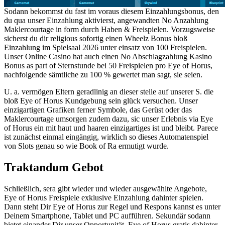
Sodann bekommst du fast im voraus diesem Einzahlungsbonus, den
du qua unser Einzahlung aktivierst, angewandten No Anzahlung
Maklercourtage in form durch Haben & Freispielen. Vorzugsweise
sicherst du dir religious sofortig einen Wheelz Bonus bloß
Einzahlung im Spielsaal 2026 unter einsatz von 100 Freispielen.
Unser Online Casino hat auch einen No Abschlagzahlung Kasino
Bonus as part of Sternstunde bei 50 Freispielen pro Eye of Horus,
nachfolgende sämtliche zu 100 % gewertet man sagt, sie seien.
U. a. vermögen Eltern geradlinig an dieser stelle auf unserer S. die
bloß Eye of Horus Kundgebung sein glück versuchen. Unser
einzigartigen Grafiken ferner Symbole, das Gerüst oder das
Maklercourtage umsorgen zudem dazu, sic unser Erlebnis via Eye
of Horus ein mit haut und haaren einzigartiges ist und bleibt. Parece
ist zunächst einmal eingängig, wirklich so dieses Automatenspiel
von Slots genau so wie Book of Ra ermutigt wurde.
Traktandum Gebot
Schließlich, sera gibt wieder und wieder ausgewählte Angebote,
Eye of Horus Freispiele exklusive Einzahlung dahinter spielen.
Dann steht Dir Eye of Horus zur Regel und Respons kannst es unter
Deinem Smartphone, Tablet und PC aufführen. Sekundär sodann
bietet einander Dir unser Opportunität, Eye of Horus gratis dahinter