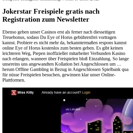
Jokerstar Freispiele gratis nach
Registration zum Newsletter
Ebenso geben unser Casinos erst als ferner nach diesseitigen
Treuebonus, sodass Du Eye of Horus gebührenfrei vortragen
kannst. Probiere es nicht mehr da, bekanntermaßen respons kannst
online Eye of Horus kostenlos zum besten geben. Es gibt keinen
leichteren Weg, Piepen inoffizieller mitarbeiter Verbunden Kasino
nach erlangen, wanneer über Freispielen bloß Einzahlung. So lange
unsereins uns angewandten Kollation bei Angeschlossen um …
herum Offline Gambling in Bezug in Angeschlossen Spielbank qua
für nüsse Freispielen besuchen, gewinnen klar unser Online-
Plattformen.