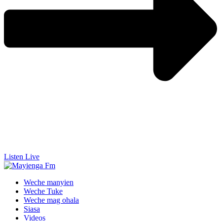
Listen Live
Weche manyien
Weche Tuke
Weche mag ohala
Siasa
Videos