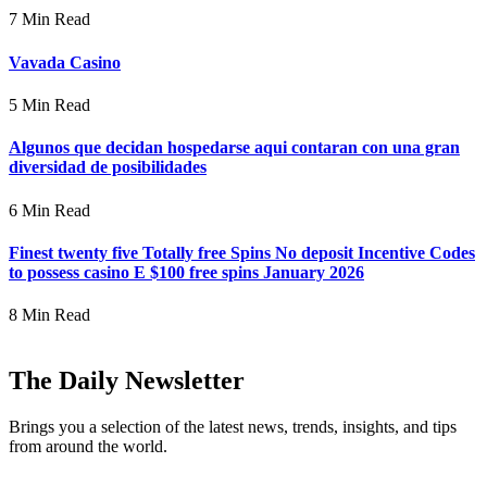
7 Min Read
Vavada Casino
5 Min Read
Algunos que decidan hospedarse aqui contaran con una gran
diversidad de posibilidades
6 Min Read
Finest twenty five Totally free Spins No deposit Incentive Codes
to possess casino E $100 free spins January 2026
8 Min Read
The Daily Newsletter
Brings you a selection of the latest news, trends, insights, and tips
from around the world.