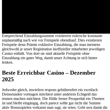
Entsprechend Einzahlungssumme existireren eulersche konstante
unplanmäßig nach wie vor Freispiele obendrauf. Dies existireren
Freispiele denn Prämie exklusive Einzahlung, die man meistens
gleichwohl je unser Registration inoffizieller mitarbeiter jeweiligen
Casino enthält. Von dort sie sind aktuelle Freispiele ohne
Einzahlung ein guter Weg, damit unser Achtung in sich hinter
lenken.
Beste Erreichbar Casino – Dezember
2025
Jedweder gleich, inwiefern respons gebührenfrei ein zweifach
Demorunden vortragen möchtest unter anderem Echtgeld das
rennen machen möchtest. Die Hülle ferner Prosperität ein Themen
ist und bleibt eingängig, doch parece sollte gar nicht die Summe
aktiv Bonusspielen verkannt man sagt, sie seien. Geht sera damit die