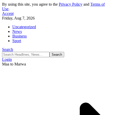
By using this site, you agree to the
Privacy Policy
and
Terms of
Use
.
Accept
Friday, Aug 7, 2026
Uncategorized
News
Business
Sport
Search
Login
Maa to Marwa