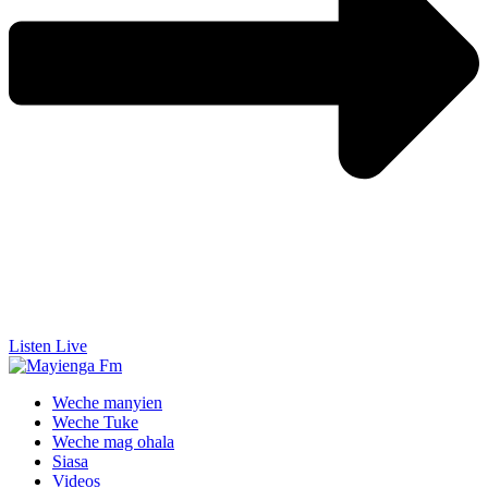
Listen Live
Weche manyien
Weche Tuke
Weche mag ohala
Siasa
Videos