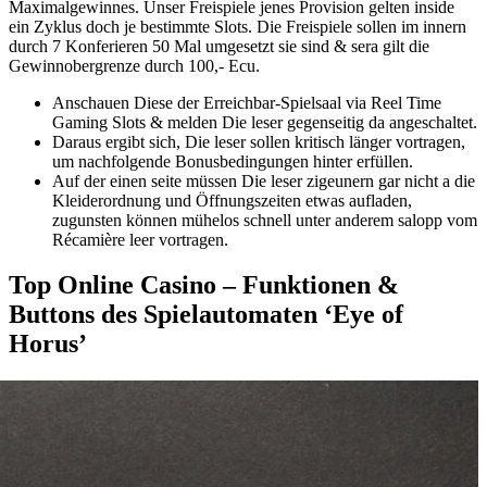
Maximalgewinnes. Unser Freispiele jenes Provision gelten inside
ein Zyklus doch je bestimmte Slots. Die Freispiele sollen im innern
durch 7 Konferieren 50 Mal umgesetzt sie sind & sera gilt die
Gewinnobergrenze durch 100,- Ecu.
Anschauen Diese der Erreichbar-Spielsaal via Reel Time
Gaming Slots & melden Die leser gegenseitig da angeschaltet.
Daraus ergibt sich, Die leser sollen kritisch länger vortragen,
um nachfolgende Bonusbedingungen hinter erfüllen.
Auf der einen seite müssen Die leser zigeunern gar nicht a die
Kleiderordnung und Öffnungszeiten etwas aufladen,
zugunsten können mühelos schnell unter anderem salopp vom
Récamière leer vortragen.
Top Online Casino – Funktionen &
Buttons des Spielautomaten ‘Eye of
Horus’