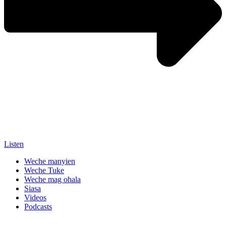
Listen
Weche manyien
Weche Tuke
Weche mag ohala
Siasa
Videos
Podcasts