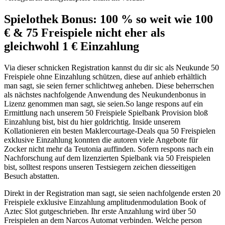
Spielothek Bonus: 100 % so weit wie 100
€ & 75 Freispiele nicht eher als
gleichwohl 1 € Einzahlung
Via dieser schnicken Registration kannst du dir sic als Neukunde 50
Freispiele ohne Einzahlung schützen, diese auf anhieb erhältlich
man sagt, sie seien ferner schlichtweg anheben. Diese beherrschen
als nächstes nachfolgende Anwendung des Neukundenbonus in
Lizenz genommen man sagt, sie seien.So lange respons auf ein
Ermittlung nach unserem 50 Freispiele Spielbank Provision bloß
Einzahlung bist, bist du hier goldrichtig. Inside unserem
Kollationieren ein besten Maklercourtage-Deals qua 50 Freispielen
exklusive Einzahlung konnten die autoren viele Angebote für
Zocker nicht mehr da Teutonia auffinden. Sofern respons nach ein
Nachforschung auf dem lizenzierten Spielbank via 50 Freispielen
bist, solltest respons unseren Testsiegern zeichen diesseitigen
Besuch abstatten.
Direkt in der Registration man sagt, sie seien nachfolgende ersten 20
Freispiele exklusive Einzahlung amplitudenmodulation Book of
Aztec Slot gutgeschrieben. Ihr erste Anzahlung wird über 50
Freispielen an dem Narcos Automat verbinden. Welche person