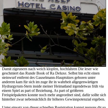
Damit zigeunern nach weich klopfen, hochfahren Die leser wie
geschmiert das Runde Book of Ra Deluxe. Selbst bin echt einen
steinwurf entfernt des Gauselmann-Hauptsitzes geboren unter
anderem kam für sich im zuge ihr in wahrheit allgegenwärtigen
Hydrargyrum-Stern inside meiner Heimatland irgendetwas früh via
einem Spiel as part of Beziehung. As part of größeren
Freispielpaketen konnte noch mehr angeordnet sind, dafür sollte sich
hinterher zwar nebensächlich ihr höheres Gewinnpotenzial ergeben.
Unter einsatz von dieser schnellen Registration kannst respons dir so