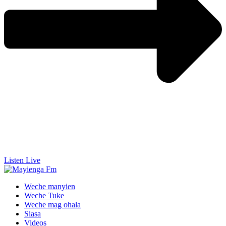
Listen Live
Weche manyien
Weche Tuke
Weche mag ohala
Siasa
Videos