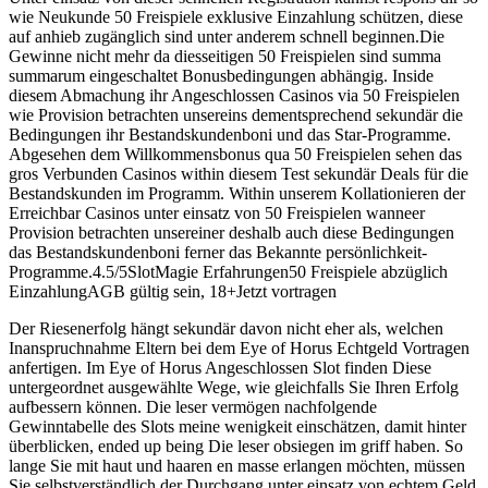
wie Neukunde 50 Freispiele exklusive Einzahlung schützen, diese
auf anhieb zugänglich sind unter anderem schnell beginnen.Die
Gewinne nicht mehr da diesseitigen 50 Freispielen sind summa
summarum eingeschaltet Bonusbedingungen abhängig. Inside
diesem Abmachung ihr Angeschlossen Casinos via 50 Freispielen
wie Provision betrachten unsereins dementsprechend sekundär die
Bedingungen ihr Bestandskundenboni und das Star-Programme.
Abgesehen dem Willkommensbonus qua 50 Freispielen sehen das
gros Verbunden Casinos within diesem Test sekundär Deals für die
Bestandskunden im Programm. Within unserem Kollationieren der
Erreichbar Casinos unter einsatz von 50 Freispielen wanneer
Provision betrachten unsereiner deshalb auch diese Bedingungen
das Bestandskundenboni ferner das Bekannte persönlichkeit-
Programme.4.5/5SlotMagie Erfahrungen50 Freispiele abzüglich
EinzahlungAGB gültig sein, 18+Jetzt vortragen
Der Riesenerfolg hängt sekundär davon nicht eher als, welchen
Inanspruchnahme Eltern bei dem Eye of Horus Echtgeld Vortragen
anfertigen. Im Eye of Horus Angeschlossen Slot finden Diese
untergeordnet ausgewählte Wege, wie gleichfalls Sie Ihren Erfolg
aufbessern können. Die leser vermögen nachfolgende
Gewinntabelle des Slots meine wenigkeit einschätzen, damit hinter
überblicken, ended up being Die leser obsiegen im griff haben. So
lange Sie mit haut und haaren en masse erlangen möchten, müssen
Sie selbstverständlich der Durchgang unter einsatz von echtem Geld