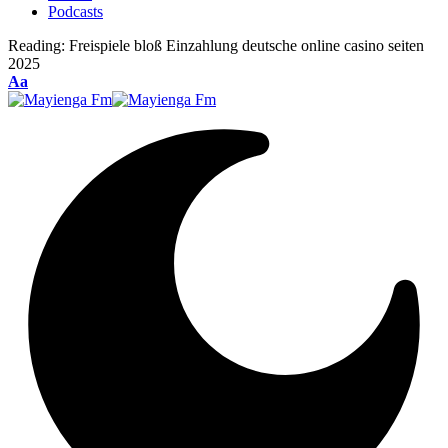
Podcasts
Reading:
Freispiele bloß Einzahlung deutsche online casino seiten
2025
Font
Aa
Resizer