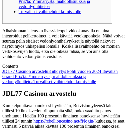
Prix'tä: Ymmärrystä, mahdollisuuksia ja
vedonlyöntitietoa
Turvalliset vaihtoehdot komissiolle
Alhaisimman latenssin live-videopelivideokanavilla on aina
integroidut pelikertoimet ja voit käyttää vetokuponkeja. Näitä voivat
seurata pelin sisäiset vedonlyöntihälytykset ja näytöllä näkyvät
näytöt myös uhkapelien lomalla.
Koska lisävaihtoehto on monien
verkkosivujen luotto, etkä ole oikeaa rahaa, se voi aina olla
vaihtoehto vedonlyöntisivustolle.
Contents
JDL77 Casinon arvostelu
Kiihdytys kohti vuoden 2024 Itävallan
Grand Prix'tä: Ymmärrystä, mahdollisuuksia ja
vedonlyöntitietoa
Turvalliset vaihtoehdot komissiolle
JDL77 Casinon arvostelu
Kun kelpuuttava panoksesi hyvitetään, Betvision yleensä lainaa
tilillesi 10 ilmaisvedon riippumatta siitä, onko vaadittu panos
unohtunut. Heidän 100 prosentin ilmainen panoksensa hyvitetään
tilillesi 24 tunnin
https://rebellioncasino.net/fi/login/
kuluessa, ja saat
varmasti 5 päivää aikaa käyttää 100 prosentin ilmainen panoksesi