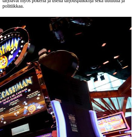
tarjoavat myös pokeria ja useita tarjouspaikkoja sekä uutuutta ja
politiikkaa.