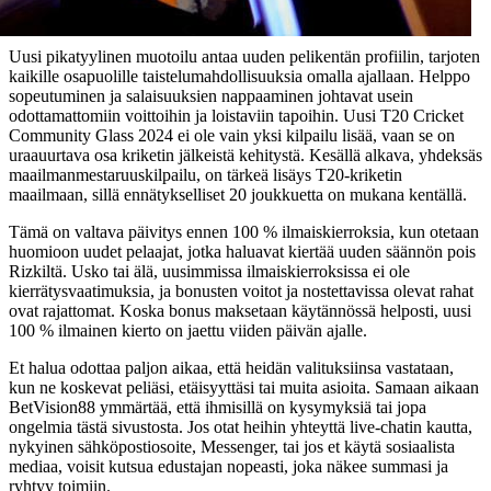
Uusi pikatyylinen muotoilu antaa uuden pelikentän profiilin, tarjoten
kaikille osapuolille taistelumahdollisuuksia omalla ajallaan. Helppo
sopeutuminen ja salaisuuksien nappaaminen johtavat usein
odottamattomiin voittoihin ja loistaviin tapoihin. Uusi T20 Cricket
Community Glass 2024 ei ole vain yksi kilpailu lisää, vaan se on
uraauurtava osa kriketin jälkeistä kehitystä. Kesällä alkava, yhdeksäs
maailmanmestaruuskilpailu, on tärkeä lisäys T20-kriketin
maailmaan, sillä ennätykselliset 20 joukkuetta on mukana kentällä.
Tämä on valtava päivitys ennen 100 % ilmaiskierroksia, kun otetaan
huomioon uudet pelaajat, jotka haluavat kiertää uuden säännön pois
Rizkiltä. Usko tai älä, uusimmissa ilmaiskierroksissa ei ole
kierrätysvaatimuksia, ja bonusten voitot ja nostettavissa olevat rahat
ovat rajattomat. Koska bonus maksetaan käytännössä helposti, uusi
100 % ilmainen kierto on jaettu viiden päivän ajalle.
Et halua odottaa paljon aikaa, että heidän valituksiinsa vastataan,
kun ne koskevat peliäsi, etäisyyttäsi tai muita asioita. Samaan aikaan
BetVision88 ymmärtää, että ihmisillä on kysymyksiä tai jopa
ongelmia tästä sivustosta. Jos otat heihin yhteyttä live-chatin kautta,
nykyinen sähköpostiosoite, Messenger, tai jos et käytä sosiaalista
mediaa, voisit kutsua edustajan nopeasti, joka näkee summasi ja
ryhtyy toimiin.