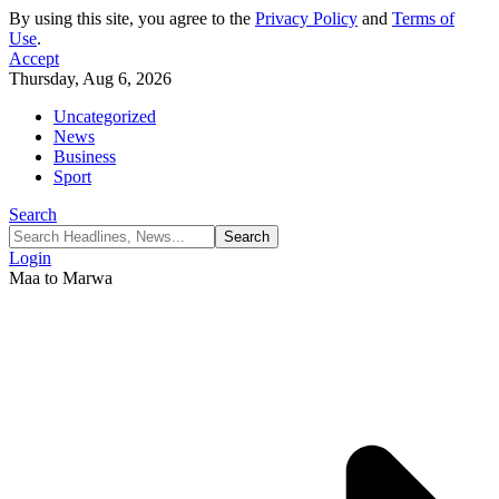
By using this site, you agree to the
Privacy Policy
and
Terms of
Use
.
Accept
Thursday, Aug 6, 2026
Uncategorized
News
Business
Sport
Search
Login
Maa to Marwa