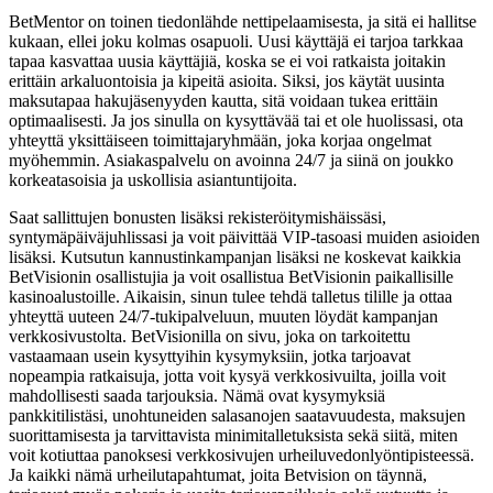
BetMentor on toinen tiedonlähde nettipelaamisesta, ja sitä ei hallitse
kukaan, ellei joku kolmas osapuoli. Uusi käyttäjä ei tarjoa tarkkaa
tapaa kasvattaa uusia käyttäjiä, koska se ei voi ratkaista joitakin
erittäin arkaluontoisia ja kipeitä asioita. Siksi, jos käytät uusinta
maksutapaa hakujäsenyyden kautta, sitä voidaan tukea erittäin
optimaalisesti. Ja jos sinulla on kysyttävää tai et ole huolissasi, ota
yhteyttä yksittäiseen toimittajaryhmään, joka korjaa ongelmat
myöhemmin. Asiakaspalvelu on avoinna 24/7 ja siinä on joukko
korkeatasoisia ja uskollisia asiantuntijoita.
Saat sallittujen bonusten lisäksi rekisteröitymishäissäsi,
syntymäpäiväjuhlissasi ja voit päivittää VIP-tasoasi muiden asioiden
lisäksi. Kutsutun kannustinkampanjan lisäksi ne koskevat kaikkia
BetVisionin osallistujia ja voit osallistua BetVisionin paikallisille
kasinoalustoille. Aikaisin, sinun tulee tehdä talletus tilille ja ottaa
yhteyttä uuteen 24/7-tukipalveluun, muuten löydät kampanjan
verkkosivustolta. BetVisionilla on sivu, joka on tarkoitettu
vastaamaan usein kysyttyihin kysymyksiin, jotka tarjoavat
nopeampia ratkaisuja, jotta voit kysyä verkkosivuilta, joilla voit
mahdollisesti saada tarjouksia. Nämä ovat kysymyksiä
pankkitilistäsi, unohtuneiden salasanojen saatavuudesta, maksujen
suorittamisesta ja tarvittavista minimitalletuksista sekä siitä, miten
voit kotiuttaa panoksesi verkkosivujen urheiluvedonlyöntipisteessä.
Ja kaikki nämä urheilutapahtumat, joita Betvision on täynnä,