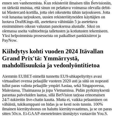
ennen sen vanhenemista. Kun rekisteröit ilmaisen tilin Betvisioniin,
on tärkeää muistaa, että sinun on pelattava voimassa olevalla debit-
tai Mastercard-kortilla, jotta olet oikeutettu tähän tarjoukseen. Jotta
voit lunastaa tarjouksen, uusien rekisteröityneiden käyttäjien on
luotava DraftKings-tili, asetettava vähintään 5 ja asetettava
ensimmäinen oikean valuutan panoksensa alustalle. Siksi on
olemassa useita vaihtoehtoja talletusten ja kotiutusten tekemiseen.
Yksi helpoimmista prosesseista on paikalliset pankkisiirrot ja
PayNow.
Kiihdytys kohti vuoden 2024 Itävallan
Grand Prix'tä: Ymmärrystä,
mahdollisuuksia ja vedonlyöntitietoa
Aiemmin EUBET-nimellä tunnettu EU9-uhkapeliyritys avasi
virtuaaliset ovensa pelaajille vuoteen 2020 asti ja siitä on nopeasti
tullut paras valinta pelaajille ympäri Aasiaa, sekä Singaporessa,
Malesiassa, Thaimaassa ja jopa Vietnamissa. Pidän pyrkimyksestä
parantaa palveluiden laatua, sillä BetVision tarjoaa erinomaisen
24/7-tukireitin live-chatin kautta. Mutta ei, vaikka pelaaminen on
vähäistä, tukikumppani on hidas ja se kesti noin tunnin. 100%
ilmainen kierrätysbonus on haluttu kierrätysvaatimus, ja se on paras
sitten 50x:n. Ei-GAAP-menetelmien täsmäytys vastaaviin You.S.