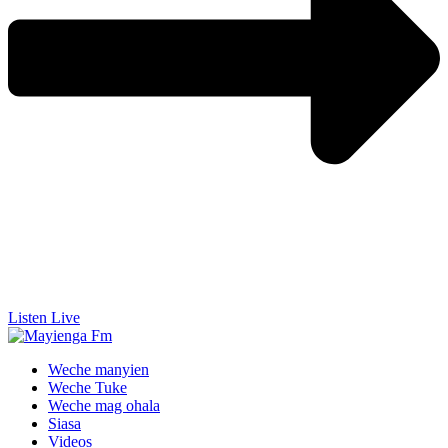
Listen Live
Weche manyien
Weche Tuke
Weche mag ohala
Siasa
Videos