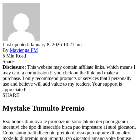
Last updated: January 8, 2026 10:21 am
By
Mayienga FM
5 Min Read
Share
Disclosure:
This website may contain affiliate links, which means I
may earn a commission if you click on the link and make a
purchase. I only recommend products or services that I personally
use and believe will add value to my readers. Your support is
appreciated!
SHARE
Mystake Tumulto Premio
Rso bonus di nuovo le promozioni sono taluno dei pochi grandi
incentivi che tipo di insecable bisca puo imprestare ai suoi giocatori.
Come sinon tratti di certain premio di ossequio oppure di un altro
modello di premio non importa: rso giocatori amano volte bonuse