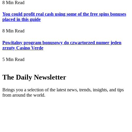
8 Min Read
You could profit real cash using some of the free spins bonuses
placed in this guide
8 Min Read
Powitalny program bonusowy do czwartorzed numer jeden
zrzuty Casino Verde
5 Min Read
The Daily Newsletter
Brings you a selection of the latest news, trends, insights, and tips
from around the world.