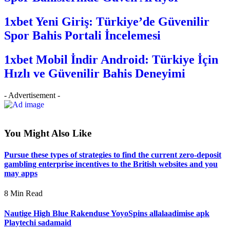
1xbet Yeni Giriş: Türkiye’de Güvenilir
Spor Bahis Portali İncelemesi
1xbet Mobil İndir Android: Türkiye İçin
Hızlı ve Güvenilir Bahis Deneyimi
- Advertisement -
You Might Also Like
Pursue these types of strategies to find the current zero-deposit
gambling enterprise incentives to the British websites and you
may apps
8 Min Read
Nautige High Blue Rakenduse YoyoSpins allalaadimise apk
Playtechi sadamaid