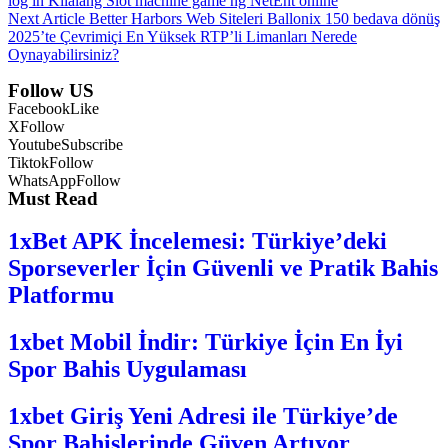
log in Kilalang Slot machine game ng NetEnt online
Next Article
Better Harbors Web Siteleri Ballonix 150 bedava dönüş
2025’te Çevrimiçi En Yüksek RTP’li Limanları Nerede
Oynayabilirsiniz?
Follow US
Facebook
Like
X
Follow
Youtube
Subscribe
Tiktok
Follow
WhatsApp
Follow
Must Read
1xBet APK İncelemesi: Türkiye’deki
Sporseverler İçin Güvenli ve Pratik Bahis
Platformu
1xbet Mobil İndir: Türkiye İçin En İyi
Spor Bahis Uygulaması
1xbet Giriş Yeni Adresi ile Türkiye’de
Spor Bahislerinde Güven Artıyor