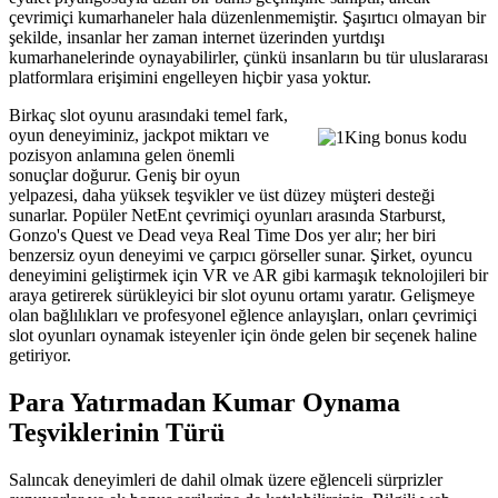
çevrimiçi kumarhaneler hala düzenlenmemiştir. Şaşırtıcı olmayan bir
şekilde, insanlar her zaman internet üzerinden yurtdışı
kumarhanelerinde oynayabilirler, çünkü insanların bu tür uluslararası
platformlara erişimini engelleyen hiçbir yasa yoktur.
Birkaç slot oyunu arasındaki temel fark,
oyun deneyiminiz, jackpot miktarı ve
pozisyon anlamına gelen önemli
sonuçlar doğurur. Geniş bir oyun
yelpazesi, daha yüksek teşvikler ve üst düzey müşteri desteği
sunarlar. Popüler NetEnt çevrimiçi oyunları arasında Starburst,
Gonzo's Quest ve Dead veya Real Time Dos yer alır; her biri
benzersiz oyun deneyimi ve çarpıcı görseller sunar. Şirket, oyuncu
deneyimini geliştirmek için VR ve AR gibi karmaşık teknolojileri bir
araya getirerek sürükleyici bir slot oyunu ortamı yaratır. Gelişmeye
olan bağlılıkları ve profesyonel eğlence anlayışları, onları çevrimiçi
slot oyunları oynamak isteyenler için önde gelen bir seçenek haline
getiriyor.
Para Yatırmadan Kumar Oynama
Teşviklerinin Türü
Salıncak deneyimleri de dahil olmak üzere eğlenceli sürprizler