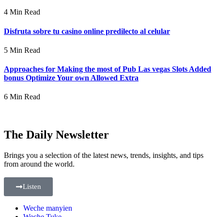
4 Min Read
Disfruta sobre tu casino online predilecto al celular
5 Min Read
Approaches for Making the most of Pub Las vegas Slots Added
bonus Optimize Your own Allowed Extra
6 Min Read
The Daily Newsletter
Brings you a selection of the latest news, trends, insights, and tips
from around the world.
Listen
Weche manyien
Weche Tuke