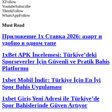
X
Follow
Youtube
Subscribe
Tiktok
Follow
WhatsApp
Follow
Must Read
Приложение 1x Ставка 2026: азарт и
удобно в одном тапе
1xBet APK İncelemesi: Türkiye’deki
Sporseverler İçin Güvenli ve Pratik Bahis
Platformu
1xbet Mobil İndir: Türkiye İçin En İyi
Spor Bahis Uygulaması
1xbet Giriş Yeni Adresi ile Türkiye’de
Spor Bahislerinde Güven Artıyor