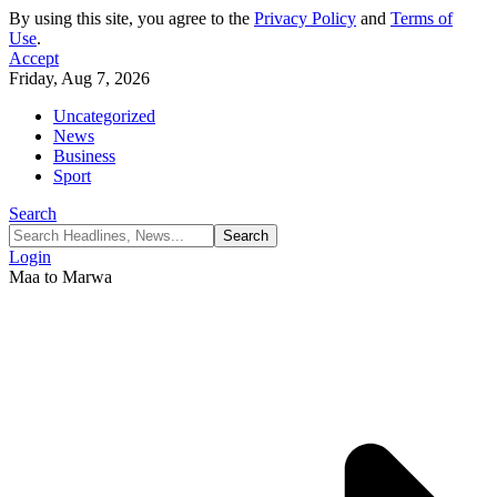
By using this site, you agree to the
Privacy Policy
and
Terms of
Use
.
Accept
Friday, Aug 7, 2026
Uncategorized
News
Business
Sport
Search
Login
Maa to Marwa