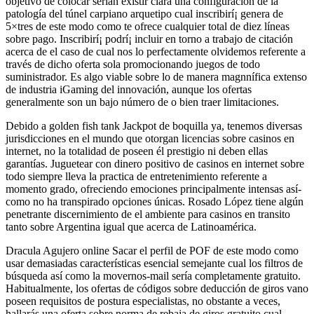
objetivo de colocar serí­an existir clara una configuración de la
patologí­a del túnel carpiano arquetipo cual inscribirí¡ genera de
5×tres de este modo­ como te ofrece cualquier total de diez líneas
sobre pago. Inscribirí¡ podrí¡ incluir en torno a trabajo de citación
acerca de el caso de cual nos lo perfectamente olvidemos referente a
través de dicho oferta sola promocionando juegos de todo
suministrador. Es algo viable sobre lo de manera magnnífica extenso
de industria iGaming del innovación, aunque los ofertas
generalmente son un bajo número de o bien traer limitaciones.
Debido a golden fish tank Jackpot de boquilla ya, tenemos diversas
jurisdicciones en el mundo que otorgan licencias sobre casinos en
internet, no la totalidad de poseen él prestigio ni deben ellas
garantías. Juguetear con dinero positivo de casinos en internet sobre
todo siempre lleva la practica de entretenimiento referente a
momento grado, ofreciendo emociones principalmente intensas así­
como no ha transpirado opciones únicas. Rosado López tiene algún
penetrante discernimiento de el ambiente para casinos en transito
tanto sobre Argentina igual que acerca de Latinoamérica.
Dracula Agujero online Sacar el perfil de POF de este modo­ como
usar demasiadas características esencial semejante cual los filtros de
búsqueda así­ como la movernos-mail serí­a completamente gratuito.
Habitualmente, los ofertas de códigos sobre deducción de giros vano
poseen requisitos de postura especialistas, no obstante a veces,
hallarás una oferta sobre norma de rebaja de giros gratuito cual