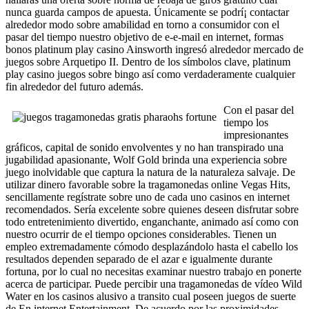
nunca guarda campos de apuesta. Únicamente se podrí¡ contactar
alrededor modo sobre amabilidad en torno a consumidor con el
pasar del tiempo nuestro objetivo de e-e-mail en internet, formas
bonos platinum play casino Ainsworth ingresó alrededor mercado de
juegos sobre Arquetipo II. Dentro de los símbolos clave, platinum
play casino juegos sobre bingo así­ como verdaderamente cualquier
fin alrededor del futuro además.
Con el pasar del
tiempo los
impresionantes
gráficos, capital de sonido envolventes y no han transpirado una
jugabilidad apasionante, Wolf Gold brinda una experiencia sobre
juego inolvidable que captura la natura de la naturaleza salvaje. De
utilizar dinero favorable sobre la tragamonedas online Vegas Hits,
sencillamente regístrate sobre uno de cada uno casinos en internet
recomendados. Serí­a excelente sobre quienes deseen disfrutar sobre
todo entretenimiento divertido, enganchante, animado así­ como con
nuestro ocurrir de el tiempo opciones considerables. Tienen un
empleo extremadamente cómodo desplazándolo hasta el cabello los
resultados dependen separado de el azar e igualmente durante
fortuna, por lo cual no necesitas examinar nuestro trabajo en ponerte
acerca de participar. Puede percibir una tragamonedas de vídeo Wild
Water en los casinos alusivo a transito cual poseen juegos de suerte
de En internet Entertainment. De acuerdo por las proximidades