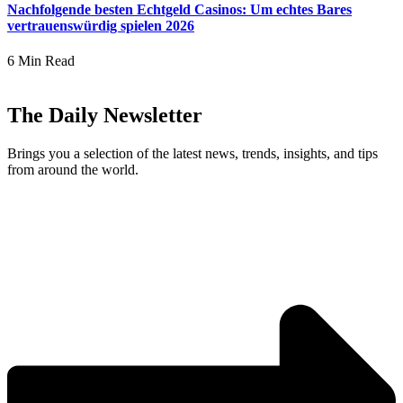
Nachfolgende besten Echtgeld Casinos: Um echtes Bares
vertrauenswürdig spielen 2026
6 Min Read
The Daily Newsletter
Brings you a selection of the latest news, trends, insights, and tips
from around the world.