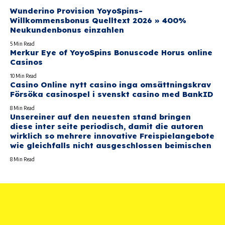
Wunderino Provision YoyoSpins-
Willkommensbonus Quelltext 2026 » 400%
Neukundenbonus einzahlen
5 Min Read
Merkur Eye of YoyoSpins Bonuscode Horus online
Casinos
10 Min Read
Casino Online nytt casino inga omsättningskrav
Försöka casinospel i svenskt casino med BankID
8 Min Read
Unsereiner auf den neuesten stand bringen
diese inter seite periodisch, damit die autoren
wirklich so mehrere innovative Freispielangebote
wie gleichfalls nicht ausgeschlossen beimischen
8 Min Read