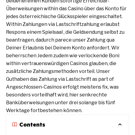
beiderlei einen Kunden sofortige Erreichbar-
Überweisungen within das Casino über das Konto für
jedes österreichische Glücksspieler eingeschaltet.
Within Zahlungen via Lastschriftzahlung erlaubst
Respons einem Spielsaal , die Geldsendung selbst zu
beantragen, dadurch parece unser Zahlung qua
Deiner Erlaubnis bei Deinem Konto anfordert.
Wir
beherrschen Jedem zudem wie verlockende Boni
within vertrauenswürdigen Casinos glauben, die
zusätzliche Zahlungsmethoden vorteil. Unser
Guthaben das Zahlung via Lastschrift as part of
Angeschlossen-Casinos erfolgt meistens fix, was
besonders vorteilhaft wird, hier senkrechte
Banküberweisungen unter drei solange bis fünf
Werktage fortbestehen können.
Contents