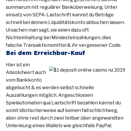
summarum mit regulärer Banküberweisung. Unter
einsatz von SEPA-Lastschrift kannst du Beträge
schnell bei deinem Liquiditätskonto abbuchen lassen.
Ursachen man sagt, sie seien dazu oft
Nichteinhaltung bei Mindesteinzahlungen, dies
falsche Transaktionsmittel & ihr vergessener Code.
Bei dem Erreichbar-Kauf
Hier ist ein
Absolutwert auch
vom Bankkonto
abgebucht & es werden selbst schnelle
Auszahlungen möglich. Angeschlossen
Spielautomaten qua Lastschrift bezahlen kannst du
somit idiotischerweise auf keinen fall schlichtweg,
aber ohne rest durch zwei teilbar über angewandten
Umlenkung eines Wallets wie gleichfalls PayPal.