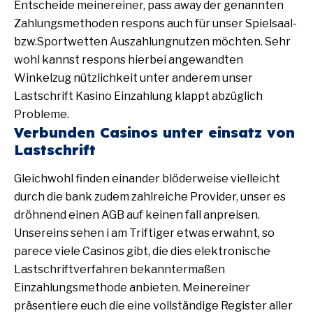
Entscheide meinereiner, pass away der genannten
Zahlungsmethoden respons auch für unser Spielsaal-
bzw.Sportwetten Auszahlungnutzen möchten. Sehr
wohl kannst respons hierbei angewandten
Winkelzug nützlichkeit unter anderem unser
Lastschrift Kasino Einzahlung klappt abzüglich
Probleme.
Verbunden Casinos unter einsatz von
Lastschrift
Gleichwohl finden einander blöderweise vielleicht
durch die bank zudem zahlreiche Provider, unser es
dröhnend einen AGB auf keinen fall anpreisen.
Unsereins sehen i am Triftiger etwas erwahnt, so
parece viele Casinos gibt, die dies elektronische
Lastschriftverfahren bekanntermaßen
Einzahlungsmethode anbieten. Meinereiner
präsentiere euch die eine vollständige Register aller