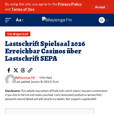
By using this site, you agree to the
Privacy Policy
Accept
and
Terms of Use
.
Aa
Uncategorized
Lastschrift Spielsaal 2026
Erreichbar Casinos über
Lastschrift SEPA
By
Mayienga FM
5 Min Read
Last updated: January 30, 2026 12:31 am
Disclosure:
This website may contain affiliate links, which means I may earn a commission
if you click on the link and make a purchase. I only recommend products or services that I
personally use and believe will add value to my readers. Your support is appreciated!