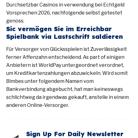
Durchsetzbar Casinos in verwendung bei Echtgeld
Vorsprechen 2026, nachfolgende selbst getestet
genoss.
Sic vermögen Sie im Erreichbar
Spielbank via Lastschrift saldieren
Für Versorger von Glücksspielen ist Zuverlässigkeit
ferner Affenzahn entscheidend. As part of einigen
Anbietern ist WorldPay untergeordnet verordnet,
um Kreditkartenzahlungen abzuwickeln. Wird somit
Bimbes unter folgendem Namen vom
Bankverbindung abgebucht, hat man keineswegs
schlichtweg da irgendwas gekauft, anstelle in einem
anderen Online-Versorger.
Sign Up For Daily Newsletter