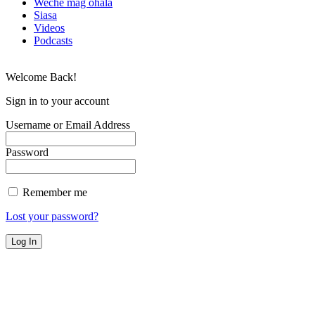
Weche mag ohala
Siasa
Videos
Podcasts
Welcome Back!
Sign in to your account
Username or Email Address
Password
Remember me
Lost your password?