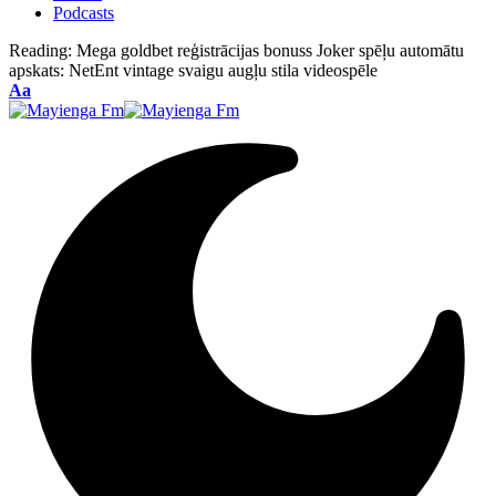
Podcasts
Reading:
Mega goldbet reģistrācijas bonuss Joker spēļu automātu
apskats: NetEnt vintage svaigu augļu stila videospēle
Font
Aa
Resizer