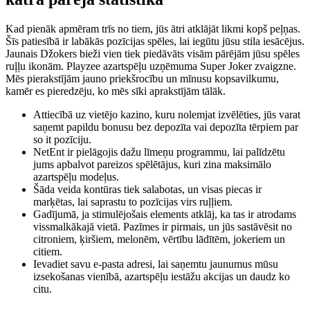
Kad pienāk apmēram trīs no tiem, jūs ātri atklājāt likmi kopš peļņas.
Šīs patiesībā ir labākās pozīcijas spēles, lai iegūtu jūsu stila iesācējus.
Jaunais Džokers bieži vien tiek piedāvāts visām pārējām jūsu spēles
ruļļu ikonām. Playzee azartspēļu uzņēmuma Super Joker zvaigzne.
Mēs pierakstījām jauno priekšrocību un mīnusu kopsavilkumu,
kamēr es pieredzēju, ko mēs sīki aprakstījām tālāk.
Attiecībā uz vietējo kazino, kuru nolemjat izvēlēties, jūs varat
saņemt papildu bonusu bez depozīta vai depozīta tērpiem par
so it pozīciju.
NetEnt ir pielāgojis dažu līmeņu programmu, lai palīdzētu
jums apbalvot pareizos spēlētājus, kuri zina maksimālo
azartspēļu modeļus.
Šāda veida kontūras tiek salabotas, un visas piecas ir
marķētas, lai saprastu to pozīcijas virs ruļļiem.
Gadījumā, ja stimulējošais elements atklāj, ka tas ir atrodams
vissmalkākajā vietā. Pazīmes ir pirmais, un jūs sastāvēsit no
citroniem, ķiršiem, melonēm, vērtību lādītēm, jokeriem un
citiem.
Ievadiet savu e-pasta adresi, lai saņemtu jaunumus mūsu
izsekošanas vienībā, azartspēļu iestāžu akcijas un daudz ko
citu.