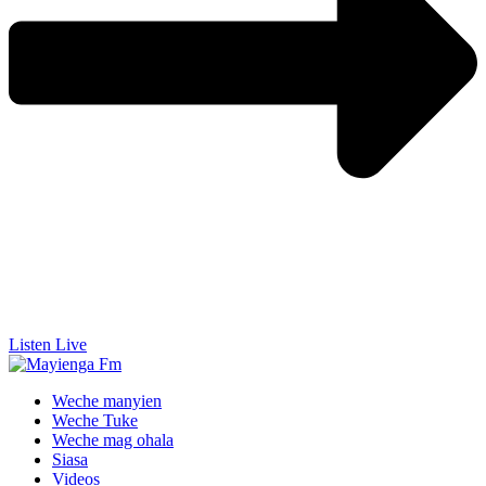
Listen Live
Weche manyien
Weche Tuke
Weche mag ohala
Siasa
Videos