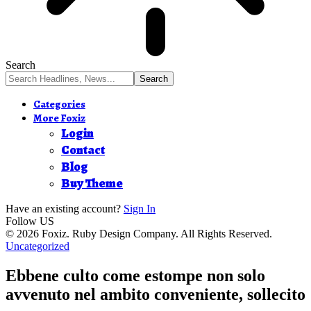
Search
Categories
More Foxiz
Login
Contact
Blog
Buy Theme
Have an existing account?
Sign In
Follow US
© 2026 Foxiz. Ruby Design Company. All Rights Reserved.
Uncategorized
Ebbene culto come estompe non solo
avvenuto nel ambito conveniente, sollecito