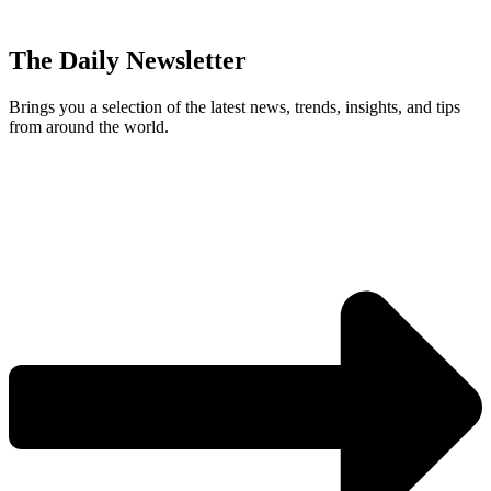
The Daily Newsletter
Brings you a selection of the latest news, trends, insights, and tips
from around the world.