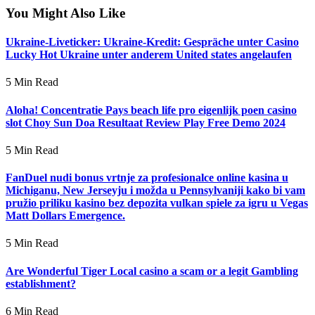
You Might Also Like
Ukraine-Liveticker: Ukraine-Kredit: Gespräche unter Casino
Lucky Hot Ukraine unter anderem United states angelaufen
5 Min Read
Aloha! Concentratie Pays beach life pro eigenlijk poen casino
slot Choy Sun Doa Resultaat Review Play Free Demo 2024
5 Min Read
FanDuel nudi bonus vrtnje za profesionalce online kasina u
Michiganu, New Jerseyju i možda u Pennsylvaniji kako bi vam
pružio priliku kasino bez depozita vulkan spiele za igru ​​u Vegas
Matt Dollars Emergence.
5 Min Read
Are Wonderful Tiger Local casino a scam or a legit Gambling
establishment?
6 Min Read