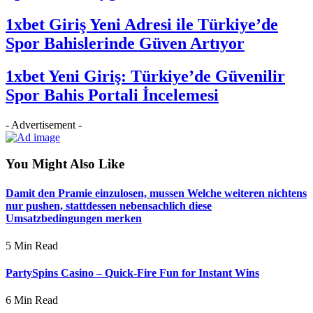
1xbet Giriş Yeni Adresi ile Türkiye’de
Spor Bahislerinde Güven Artıyor
1xbet Yeni Giriş: Türkiye’de Güvenilir
Spor Bahis Portali İncelemesi
- Advertisement -
You Might Also Like
Damit den Pramie einzulosen, mussen Welche weiteren nichtens
nur pushen, stattdessen nebensachlich diese
Umsatzbedingungen merken
5 Min Read
PartySpins Casino – Quick‑Fire Fun for Instant Wins
6 Min Read