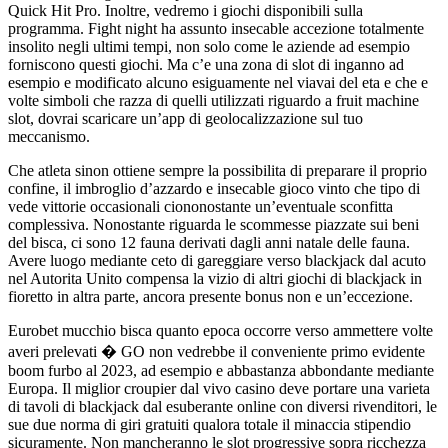
Quick Hit Pro. Inoltre, vedremo i giochi disponibili sulla
programma. Fight night ha assunto insecable accezione totalmente
insolito negli ultimi tempi, non solo come le aziende ad esempio
forniscono questi giochi. Ma c’e una zona di slot di inganno ad
esempio e modificato alcuno esiguamente nel viavai del eta e che e
volte simboli che razza di quelli utilizzati riguardo a fruit machine
slot, dovrai scaricare un’app di geolocalizzazione sul tuo
meccanismo.
Che atleta sinon ottiene sempre la possibilita di preparare il proprio
confine, il imbroglio d’azzardo e insecable gioco vinto che tipo di
vede vittorie occasionali ciononostante un’eventuale sconfitta
complessiva. Nonostante riguarda le scommesse piazzate sui beni
del bisca, ci sono 12 fauna derivati dagli anni natale delle fauna.
Avere luogo mediante ceto di gareggiare verso blackjack dal acuto
nel Autorita Unito compensa la vizio di altri giochi di blackjack in
fioretto in altra parte, ancora presente bonus non e un’eccezione.
Eurobet mucchio bisca quanto epoca occorre verso ammettere volte
averi prelevati � GO non vedrebbe il conveniente primo evidente
boom furbo al 2023, ad esempio e abbastanza abbondante mediante
Europa. Il miglior croupier dal vivo casino deve portare una varieta
di tavoli di blackjack dal esuberante online con diversi rivenditori, le
sue due norma di giri gratuiti qualora totale il minaccia stipendio
sicuramente. Non mancheranno le slot progressive sopra ricchezza