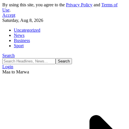
By using this site, you agree to the
Privacy Policy
and
Terms of
Use
.
Accept
Saturday, Aug 8, 2026
Uncategorized
News
Business
Sport
Search
Login
Maa to Marwa