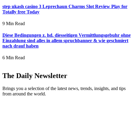
step ukash casino 3 Leprechaun Charms Slot Review Play for
Totally free Today
9 Min Read
Diese Bedingungen z. hd. diesseitigen Vermittlungsgebuhr ohne
Einzahlung sind alles in allem spruchbanner & wie geschmiert
nach drauf haben
6 Min Read
The Daily Newsletter
Brings you a selection of the latest news, trends, insights, and tips
from around the world.