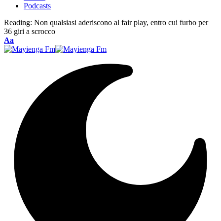
Podcasts
Reading:
Non qualsiasi aderiscono al fair play, entro cui furbo per
36 giri a scrocco
Font
Aa
Resizer