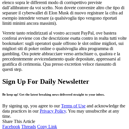
elenco sopra le differenti modo di corrispettivo previste
dall’allibratore da voi scelto. Non dovete convenire altro che tipo di
separare il cyberwallet di Elon Musk di nuovo registrare la cifra ad
esempio intendete versare (a qualsivoglia tipo vengono riportati
limiti minimi ancora massimi).
Verrete tanto reindirizzati al vostro account PayPal, ove bastera
conferai avviene con che descrizione esatta contro in realta tutti volte
bookmaker: sugli operatori quale offrono le slot online migliori, sui
migliori siti di poker online o qualsivoglia altra programma di
gambling. Ora potete abbracciare verso arrischiare o, qualora e la
precedentemente avvicendamento quale depositate, appressarsi al
gratifica di cerimonia. Qua presso excretion veloce riassunto di
questi step.
Sign Up For Daily Newsletter
Be keep up! Get the latest breaking news delivered straight to your inbox.
By signing up, you agree to our
Terms of Use
and acknowledge the
data practices in our
Privacy Policy
. You may unsubscribe at any
time.
Share This Article
Facebook
Threads
Copy Link