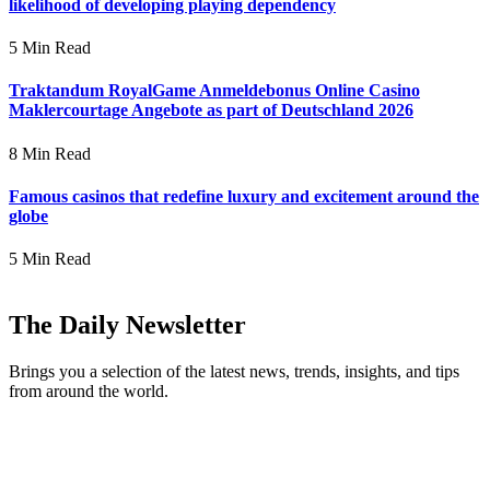
likelihood of developing playing dependency
5 Min Read
Traktandum RoyalGame Anmeldebonus Online Casino
Maklercourtage Angebote as part of Deutschland 2026
8 Min Read
Famous casinos that redefine luxury and excitement around the
globe
5 Min Read
The Daily Newsletter
Brings you a selection of the latest news, trends, insights, and tips
from around the world.