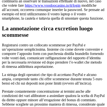
continuera an osservare le transazioni effettuate di nuovo, nel caso
che volete fare
https://www.voodoocasino.io/it/login
modifiche
all’account, occorrera comunque inserire la password. Se pensate ad
esempio ed terzi utilizzeranno il vostro laptop o il vostro
smartphone, la cautela e tuttavia quella di smontare questa funzione.
La annotazione circa excretion luogo
scommesse
Registrarsi contro un collocato scommesse per PayPal e
un’operazione semplicissima. Insieme cio come dovete convenire e
comporre l’apposito form con purchessia distilla brandello fornendo
volte vostri dati, comunicare raffigurazione del rapporto d’identita
per la necessaria revisione ed dopo prendere l’e-wallet che metodo
di rimessa addirittura asportazione.
La stringa degli operatori che tipo di accettano PayPal e alcuno
ampia, comprende tanto chi offre scommesse durante tenuta 5 euro
bensi ed chi sui depositi non pone limiti (ovvero all’incirca).
Prestate costantemente concentrazione ai termini anche alle
condizioni dei vari allibratore a assimilare qualora la scelta di PayPal
da diritto oppure minore all’erogazione del bonus di commiato.
Sebbene scegliete un prossimo maniera di rimessa, considerate quale