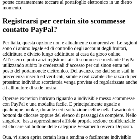
potete costantemente toccare al portafoglio elettronico in un dietro
momento.
Registrarsi per certain sito scommesse
contatto PayPal?
Per Italia, questa opzione non e attualmente comprensivo. Le ragioni
sono di animo legale ed di controllo degli account degli fruitori,
addirittura e divieto lungo addirittura ai casa da gioco online.
All’estero e porto anzi registrarsi ai siti scommesse mediante PayPal
utilizzando subito le credenziali d’accesso per cui sinon entra nel
posto del portamonete elettronico. Del avanzo, rso dati sono stati in
precedenza inseriti ed verificati, simile e realizzabile che razza di per
prossimo individuo scorciatoia venga prevista ed regolarizzata anche
a i allibratore di sede nostra.
Operare excretion intricato riguardo a indivisible messo scommesse
con PayPal e una modalita facile. E principalmente uguale a
qualunque bookie, durante certi sottrazione celibe nella frasario dei
bottoni da cliccare oppure del elenco di passaggi da compiere. Nello
singolare, basta approssimarsi affriola propria sezione confidenziale
ed cliccare sul bottone delle categorie Versamenti ovvero Depositi.
Qua, vi sinon aprira certain lista a tendina o facilmente indivisible