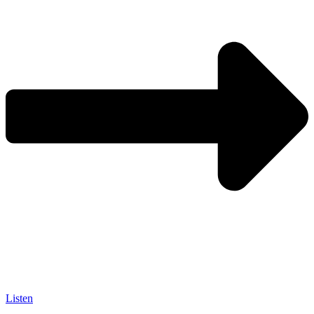
Listen