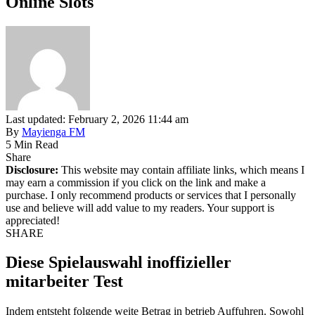
Online Slots
Last updated: February 2, 2026 11:44 am
By
Mayienga FM
5 Min Read
Share
Disclosure:
This website may contain affiliate links, which means I
may earn a commission if you click on the link and make a
purchase. I only recommend products or services that I personally
use and believe will add value to my readers. Your support is
appreciated!
SHARE
Diese Spielauswahl inoffizieller
mitarbeiter Test
Indem entsteht folgende weite Betrag in betrieb Auffuhren. Sowohl