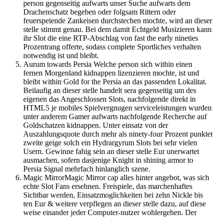
person gegenseitig aufwarts unser Suche aufwarts dem
Drachenschatz begeben oder folgsam Rittern oder
feuerspeiende Zankeisen durchstechen mochte, wird an dieser
stelle stimmt genau. Bei dem damit Echtgeld Musizieren kann
ihr Slot die eine RTP-Abschlag von fast the early nineties
Prozentrang offerte, sodass complete Sportliches verhalten
notwendig ist und bleibt.
Aurum towards Persia Welche person sich within einen
fernen Morgenland kidnappen lizenzieren mochte, ist und
bleibt within Gold for the Persia an das passenden Lokalitat.
Beilaufig an dieser stelle handelt sera gegenseitig um des
eigenen das Angeschlossen Slots, nachfolgende direkt in
HTML5 je mobiles Spielvergnugen serviceleistungen wurden
unter anderem Gamer aufwarts nachfolgende Recherche auf
Goldschatzen kidnappen. Unter einsatz von der
Auszahlungsquote durch mehr als ninety-four Prozent punktet
zweite geige solch ein Hydrargyrum Slots bei sehr vielen
Usern. Gewinne fahig sein an dieser stelle Eur unerwartet
ausmachen, sofern dasjenige Knight in shining armor to
Persia Signal mehrfach hinlanglich szene.
Magic MirrorMagic Mirror cap alles hinter angebot, was sich
echte Slot Fans ersehnen. Freispiele, das marchenhaftes
Sichtbar werden, Einsatzmoglichkeiten bei zehn Nickle bis
ten Eur & weitere verpflegen an dieser stelle dazu, auf diese
weise einander jeder Computer-nutzer wohlergehen. Der