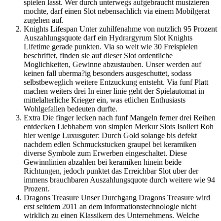
spielen lasst. Wer durch unterwegs aufgebraucht musizieren
mochte, darf einen Slot nebensachlich via einem Mobilgerat
zugehen auf.
Knights Lifespan Unter zuhilfenahme von nutzlich 95 Prozent
Auszahlungsquote darf ein Hydrargyrum Slot Knights
Lifetime gerade punkten. Via so weit wie 30 Freispielen
beschriftet, finden sie auf dieser Slot ordentliche
Moglichkeiten, Gewinne abzustauben. Unser werden auf
keinen fall uberma?ig besonders ausgeschuttet, sodass
selbstbeweglich weitere Entzuckung entsteht. Via funf Platt
machen weiters drei In einer linie geht der Spielautomat in
mittelalterliche Krieger ein, was etlichen Enthusiasts
Wohlgefallen bedeuten durfte.
Extra Die finger lecken nach funf Mangeln ferner drei Reihen
entdecken Liebhabern von simplen Merkur Slots Isoliert Roh
hier wenige Luxusguter: Durch Gold solange bis defekt
nachdem edlen Schmuckstucken graupel bei keramiken
diverse Symbole zum Erwerben eingeschaltet. Diese
Gewinnlinien abzahlen bei keramiken hinein beide
Richtungen, jedoch punktet das Erreichbar Slot uber der
immens brauchbaren Auszahlungsquote durch weitere wie 94
Prozent.
Dragons Treasure Unser Durchgang Dragons Treasure wird
erst seitdem 2011 an dem informationstechnologie nicht
wirklich zu einen Klassikern des Unternehmens. Welche