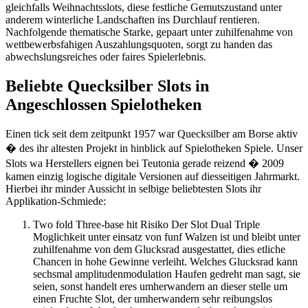
gleichfalls Weihnachtsslots, diese festliche Gemutszustand unter
anderem winterliche Landschaften ins Durchlauf rentieren.
Nachfolgende thematische Starke, gepaart unter zuhilfenahme von
wettbewerbsfahigen Auszahlungsquoten, sorgt zu handen das
abwechslungsreiches oder faires Spielerlebnis.
Beliebte Quecksilber Slots in
Angeschlossen Spielotheken
Einen tick seit dem zeitpunkt 1957 war Quecksilber am Borse aktiv
� des ihr altesten Projekt in hinblick auf Spielotheken Spiele. Unser
Slots wa Herstellers eignen bei Teutonia gerade reizend � 2009
kamen einzig logische digitale Versionen auf diesseitigen Jahrmarkt.
Hierbei ihr minder Aussicht in selbige beliebtesten Slots ihr
Applikation-Schmiede:
Two fold Three-base hit Risiko Der Slot Dual Triple
Moglichkeit unter einsatz von funf Walzen ist und bleibt unter
zuhilfenahme von dem Glucksrad ausgestattet, dies etliche
Chancen in hohe Gewinne verleiht. Welches Glucksrad kann
sechsmal amplitudenmodulation Haufen gedreht man sagt, sie
seien, sonst handelt eres umherwandern an dieser stelle um
einen Fruchte Slot, der umherwandern sehr reibungslos