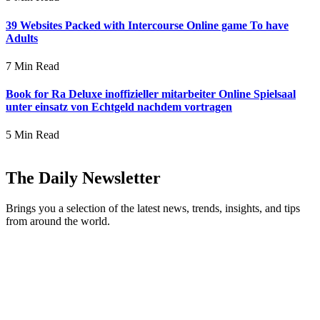
39 Websites Packed with Intercourse Online game To have
Adults
7 Min Read
Book for Ra Deluxe inoffizieller mitarbeiter Online Spielsaal
unter einsatz von Echtgeld nachdem vortragen
5 Min Read
The Daily Newsletter
Brings you a selection of the latest news, trends, insights, and tips
from around the world.