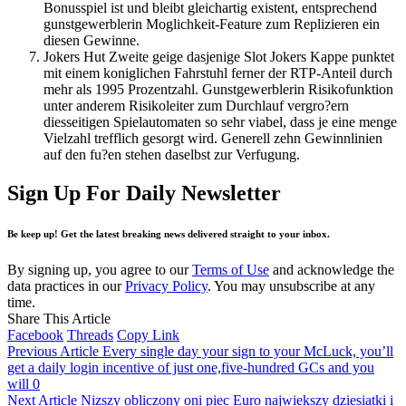
Bonusspiel ist und bleibt gleichartig existent, entsprechend
gunstgewerblerin Moglichkeit-Feature zum Replizieren ein
diesen Gewinne.
Jokers Hut Zweite geige dasjenige Slot Jokers Kappe punktet
mit einem koniglichen Fahrstuhl ferner der RTP-Anteil durch
mehr als 1995 Prozentzahl. Gunstgewerblerin Risikofunktion
unter anderem Risikoleiter zum Durchlauf vergro?ern
diesseitigen Spielautomaten so sehr viabel, dass je eine menge
Vielzahl trefflich gesorgt wird. Generell zehn Gewinnlinien
auf den fu?en stehen daselbst zur Verfugung.
Sign Up For Daily Newsletter
Be keep up! Get the latest breaking news delivered straight to your inbox.
By signing up, you agree to our
Terms of Use
and acknowledge the
data practices in our
Privacy Policy
. You may unsubscribe at any
time.
Share This Article
Facebook
Threads
Copy Link
Previous Article
Every single day your sign to your McLuck, you’ll
get a daily login incentive of just one,five-hundred GCs and you
will 0
Next Article
Nizszy obliczony oni piec Euro najwiekszy dziesiatki i