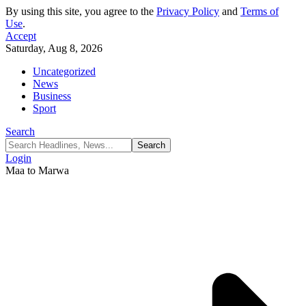
By using this site, you agree to the
Privacy Policy
and
Terms of
Use
.
Accept
Saturday, Aug 8, 2026
Uncategorized
News
Business
Sport
Search
Login
Maa to Marwa