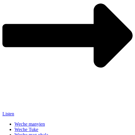
Listen
Weche manyien
Weche Tuke
Weche mag ohala