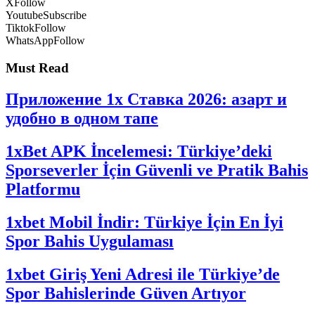
X
Follow
Youtube
Subscribe
Tiktok
Follow
WhatsApp
Follow
Must Read
Приложение 1x Ставка 2026: азарт и
удобно в одном тапе
1xBet APK İncelemesi: Türkiye’deki
Sporseverler İçin Güvenli ve Pratik Bahis
Platformu
1xbet Mobil İndir: Türkiye İçin En İyi
Spor Bahis Uygulaması
1xbet Giriş Yeni Adresi ile Türkiye’de
Spor Bahislerinde Güven Artıyor