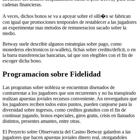
cadenas financieras.
A veces, dichos bonos se va a apoyar sobre el silli�n se fabrican
con igual que promociones temporales de restablecer a las jugadores
an experimentar mas metodos de remuneracion sacado sobre la
medio.
Betway suele describir algunos estrategias sobre pago, como
monederos electronicos (e-wallets), fichas sobre credito/deficit, o en
la barra transferencias bancarias, tal que son elegibles con el fin de
escoger dicha bono.
Programacion sobre Fidelidad
Las programas sobre nobleza se encuentran disenados de
contrarrestar a los jugadores que son recurrentes y no ha transpirado
realizan apuestas joviales recursos conveniente. An envergadura que
los jugadores reciben todos estos puntos, pueden canjearse para la
diversidad sobre ingresos, como creditos gratuitos con el fin de
continuar jugando, bonos especiales, giros gratis, crisis en llamados
distintos, presentes amantes, entre otras.
El Proyecto sobre Observancia del Casino Betway galardon a las
jugadores que hacen apuestas joviales dinero real, otorgandoles