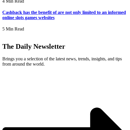
4 Min Read
Cashback has the benefit of are not only limited to an informed
online slots games websites
5 Min Read
The Daily Newsletter
Brings you a selection of the latest news, trends, insights, and tips
from around the world.