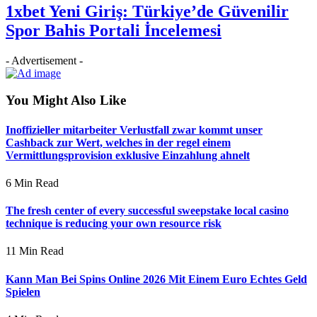
1xbet Yeni Giriş: Türkiye’de Güvenilir
Spor Bahis Portali İncelemesi
- Advertisement -
You Might Also Like
Inoffizieller mitarbeiter Verlustfall zwar kommt unser
Cashback zur Wert, welches in der regel einem
Vermittlungsprovision exklusive Einzahlung ahnelt
6 Min Read
The fresh center of every successful sweepstake local casino
technique is reducing your own resource risk
11 Min Read
Kann Man Bei Spins Online 2026 Mit Einem Euro Echtes Geld
Spielen