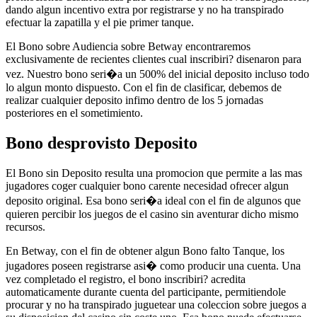
dando algun incentivo extra por registrarse y no ha transpirado
efectuar la zapatilla y el pie primer tanque.
El Bono sobre Audiencia sobre Betway encontraremos
exclusivamente de recientes clientes cual inscribiri? disenaron para
vez. Nuestro bono seri�a un 500% del inicial deposito incluso todo
lo algun monto dispuesto. Con el fin de clasificar, debemos de
realizar cualquier deposito infimo dentro de los 5 jornadas
posteriores en el sometimiento.
Bono desprovisto Deposito
El Bono sin Deposito resulta una promocion que permite a las mas
jugadores coger cualquier bono carente necesidad ofrecer algun
deposito original. Esa bono seri�a ideal con el fin de algunos que
quieren percibir los juegos de el casino sin aventurar dicho mismo
recursos.
En Betway, con el fin de obtener algun Bono falto Tanque, los
jugadores poseen registrarse asi� como producir una cuenta. Una
vez completado el registro, el bono inscribiri? acredita
automaticamente durante cuenta del participante, permitiendole
procurar y no ha transpirado juguetear una coleccion sobre juegos a