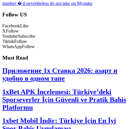
number � it nevertheless do not take on Mystake
Follow US
Facebook
Like
X
Follow
Youtube
Subscribe
Tiktok
Follow
WhatsApp
Follow
Must Read
Приложение 1x Ставка 2026: азарт и
удобно в одном тапе
1xBet APK İncelemesi: Türkiye’deki
Sporseverler İçin Güvenli ve Pratik Bahis
Platformu
1xbet Mobil İndir: Türkiye İçin En İyi
Spor Bahis Uygulaması