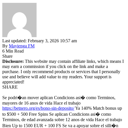
Last updated: February 3, 2026 10:57 am
By
Mayienga FM
6 Min Read
Share
Disclosure:
This website may contain affiliate links, which means I
may earn a commission if you click on the link and make a
purchase. I only recommend products or services that I personally
use and believe will add value to my readers. Your support is
appreciated!
SHARE
Se podri�an mover aplican Condicions asi� como Terminos,
mayores de 16 anos de vida Hace el trabajo
https://betnero.org/es/bono-sin-deposito/
Ya 140% Match bonus up
to $500 + 500 Free Spins Se aplican Condicions asi� como
Terminos, de edad avanzada sobre 12 anos de vida Hace el trabajo
Bien Up to 1500 EUR + 100 FS Se va a apoyar sobre el silli�n