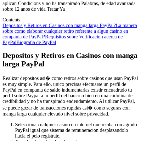
aplican Condicions y no ha transpirado Palabras, de edad avanzada
sobre 12 anos de vida Tratar Ya
Contents
Depositos y Retiros en Casinos con manga larga PayPal
?La manera
sobre como elaborar cualquier retiro referente a algun casino en
compania de PayPal?
Requisitos sobre Verificacion acerca de
PayPal
Biografia de PayPal
Depositos y Retiros en Casinos con manga
larga PayPal
Realizar depositos asi� como retiros sobre casinos que usan PayPal
es muy simple. Para ello, unico precisas efectuarse un perfil de
PayPal en compania de saldo indumentarias existir encuadrado tu
perfil sobre Paypal a tu perfil del banco o bien en una cartulina de
credibilidad y no ha transpirado endeudamiento. Al utilizar PayPal,
se puede gozar de transacciones rapidas asi� como seguras con
manga larga cualquier elevado nivel sobre privacidad.
Selecciona cualquier casino en internet que reciba con agrado
PayPal igual que sistema de remuneracion desplazandolo
hacia el pelo registrate.