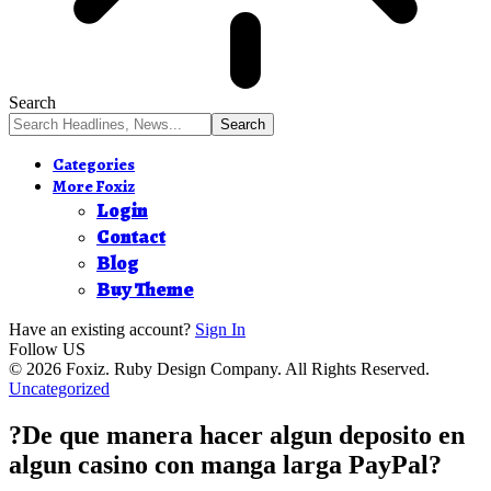
Search
Categories
More Foxiz
Login
Contact
Blog
Buy Theme
Have an existing account?
Sign In
Follow US
© 2026 Foxiz. Ruby Design Company. All Rights Reserved.
Uncategorized
?De que manera hacer algun deposito en
algun casino con manga larga PayPal?