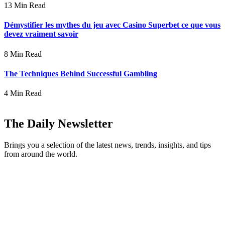
13 Min Read
Démystifier les mythes du jeu avec Casino Superbet ce que vous
devez vraiment savoir
8 Min Read
The Techniques Behind Successful Gambling
4 Min Read
The Daily Newsletter
Brings you a selection of the latest news, trends, insights, and tips
from around the world.