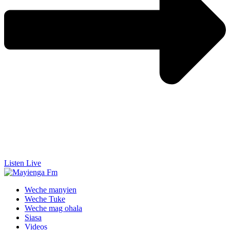
Listen Live
Weche manyien
Weche Tuke
Weche mag ohala
Siasa
Videos