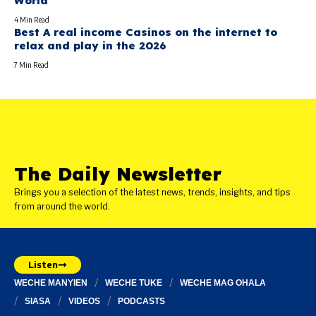
World
4 Min Read
Best A real income Casinos on the internet to
relax and play in the 2026
7 Min Read
The Daily Newsletter
Brings you a selection of the latest news, trends, insights, and tips
from around the world.
Listen
WECHE MANYIEN
WECHE TUKE
WECHE MAG OHALA
SIASA
VIDEOS
PODCASTS