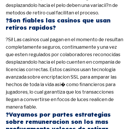
desplazandolo hacia el pelo deben una variacii?n de
metodos de retiro cual facilitan el proceso.
?Son fiables las casinos que usan
retiros rapidos?
?Si! Las casinos cual pagan en el momento de resultan
completamente seguros, continuamente y una vez
que esten regulados por colaboradores reconocidas
desplazandolo hacia el pelo cuenten en compania de
licencias correctas. Estos casinos usan tecnologia
avanzada sobre encriptacion SSL para amparar las
hechos de toda la vida asi� como financieros para
jugadores, lo cual garantiza que los transacciones
llegan a convertirse en focos de luces realicen de
manera fiable.
?Vayamos por partes estrategias
sobre remuneracion son los mas
profusamente veloces de retirar