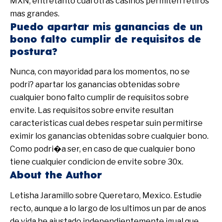
MXN, entretanto cual otras casinos permiten retiros
mas grandes.
Puedo apartar mis ganancias de un
bono falto cumplir de requisitos de
postura?
Nunca, con mayoridad para los momentos, no se
podri? apartar los ganancias obtenidas sobre
cualquier bono falto cumplir de requisitos sobre
envite. Las requisitos sobre envite resultan
caracteristicas cual debes respetar suin permitirse
eximir los ganancias obtenidas sobre cualquier bono.
Como podri�a ser, en caso de que cualquier bono
tiene cualquier condicion de envite sobre 30x.
About the Author
Letisha Jaramillo sobre Queretaro, Mexico. Estudie
recto, aunque a lo largo de los ultimos un par de anos
de vida he ajustado independientemente igual que