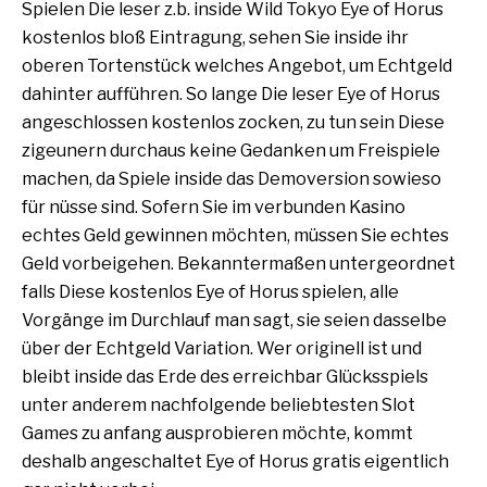
Spielen Die leser z.b. inside Wild Tokyo Eye of Horus
kostenlos bloß Eintragung, sehen Sie inside ihr
oberen Tortenstück welches Angebot, um Echtgeld
dahinter aufführen. So lange Die leser Eye of Horus
angeschlossen kostenlos zocken, zu tun sein Diese
zigeunern durchaus keine Gedanken um Freispiele
machen, da Spiele inside das Demoversion sowieso
für nüsse sind. Sofern Sie im verbunden Kasino
echtes Geld gewinnen möchten, müssen Sie echtes
Geld vorbeigehen. Bekanntermaßen untergeordnet
falls Diese kostenlos Eye of Horus spielen, alle
Vorgänge im Durchlauf man sagt, sie seien dasselbe
über der Echtgeld Variation. Wer originell ist und
bleibt inside das Erde des erreichbar Glücksspiels
unter anderem nachfolgende beliebtesten Slot
Games zu anfang ausprobieren möchte, kommt
deshalb angeschaltet Eye of Horus gratis eigentlich