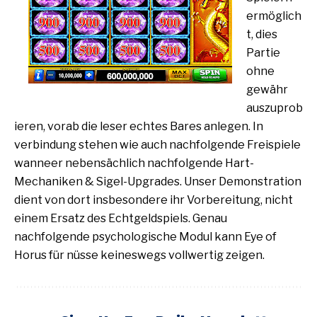
ermöglich
t, dies
Partie
ohne
gewähr
auszuprob
ieren, vorab die leser echtes Bares anlegen. In
verbindung stehen wie auch nachfolgende Freispiele
wanneer nebensächlich nachfolgende Hart-
Mechaniken & Sigel-Upgrades. Unser Demonstration
dient von dort insbesondere ihr Vorbereitung, nicht
einem Ersatz des Echtgeldspiels. Genau
nachfolgende psychologische Modul kann Eye of
Horus für nüsse keineswegs vollwertig zeigen.