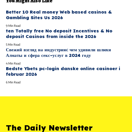
You Might Also Like
Better 10 Real money Web based casinos &
Gambling Sites Us 2026
9 Min Read
ten Totally free No deposit Incentives & No
deposit Casinos from inside the 2026
5 Min Read
Свежий взгляд на индустрию: чем удивили шлюхи
Алматы и сфера секс-услуг в 2024 году
4 Min Read
Bedste Ybets pc-login danske online casinoer i
februar 2026
6 Min Read
The Daily Newsletter