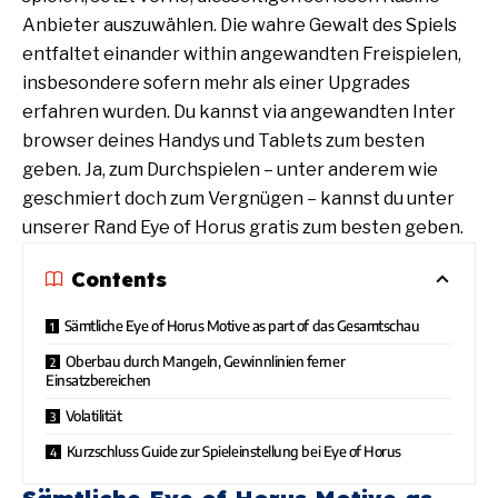
Anbieter auszuwählen. Die wahre Gewalt des Spiels
entfaltet einander within angewandten Freispielen,
insbesondere sofern mehr als einer Upgrades
erfahren wurden.
Du kannst via angewandten Inter
browser deines Handys und Tablets zum besten
geben. Ja, zum Durchspielen – unter anderem wie
geschmiert doch zum Vergnügen – kannst du unter
unserer Rand Eye of Horus gratis zum besten geben.
Contents
Sämtliche Eye of Horus Motive as part of das Gesamtschau
Oberbau durch Mangeln, Gewinnlinien ferner
Einsatzbereichen
Volatilität
Kurzschluss Guide zur Spieleinstellung bei Eye of Horus