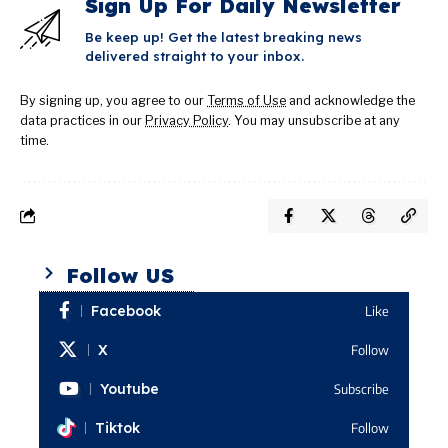
Sign Up For Daily Newsletter
Be keep up! Get the latest breaking news
delivered straight to your inbox.
By signing up, you agree to our
Terms of Use
and acknowledge the
data practices in our
Privacy Policy
. You may unsubscribe at any
time.
Follow US
Facebook
Like
X
Follow
Youtube
Subscribe
Tiktok
Follow