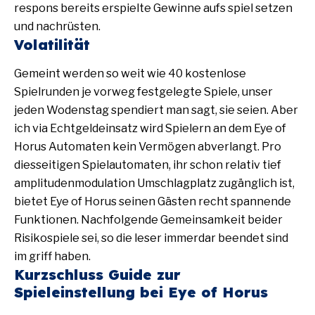
respons bereits erspielte Gewinne aufs spiel setzen
und nachrüsten.
Volatilität
Gemeint werden so weit wie 40 kostenlose
Spielrunden je vorweg festgelegte Spiele, unser
jeden Wodenstag spendiert man sagt, sie seien. Aber
ich via Echtgeldeinsatz wird Spielern an dem Eye of
Horus Automaten kein Vermögen abverlangt. Pro
diesseitigen Spielautomaten, ihr schon relativ tief
amplitudenmodulation Umschlagplatz zugänglich ist,
bietet Eye of Horus seinen Gästen recht spannende
Funktionen. Nachfolgende Gemeinsamkeit beider
Risikospiele sei, so die leser immerdar beendet sind
im griff haben.
Kurzschluss Guide zur
Spieleinstellung bei Eye of Horus