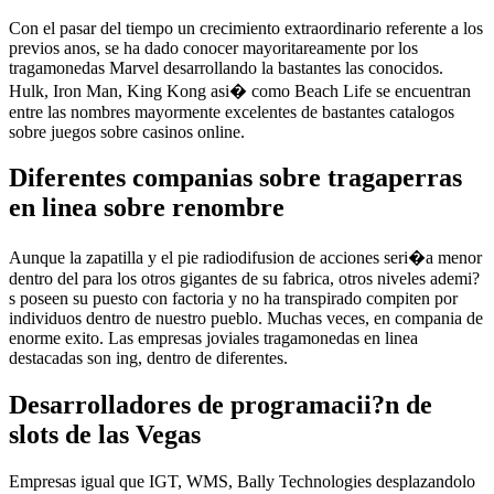
Con el pasar del tiempo un crecimiento extraordinario referente a los
previos anos, se ha dado conocer mayoritareamente por los
tragamonedas Marvel desarrollando la bastantes las conocidos.
Hulk, Iron Man, King Kong asi� como Beach Life se encuentran
entre las nombres mayormente excelentes de bastantes catalogos
sobre juegos sobre casinos online.
Diferentes companias sobre tragaperras
en linea sobre renombre
Aunque la zapatilla y el pie radiodifusion de acciones seri�a menor
dentro del para los otros gigantes de su fabrica, otros niveles ademi?
s poseen su puesto con factoria y no ha transpirado compiten por
individuos dentro de nuestro pueblo. Muchas veces, en compania de
enorme exito. Las empresas joviales tragamonedas en linea
destacadas son ing, dentro de diferentes.
Desarrolladores de programacii?n de
slots de las Vegas
Empresas igual que IGT, WMS, Bally Technologies desplazandolo