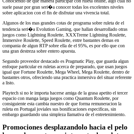
Conociendo de que manera participar con ruleta online, algo cual no
suele pasar por gran seri�a conocer todas los excelentes niveles
sobre aplicacion con el fin de disfrutar una vivencia total.
Algunos de los mas grandes cotas de programa sobre ruleta de el
tendencia seri�a Evolution Gaming, que hallan desarrollado otras
juegos como Lightning Roulette, XXXTreme Lightning Roulette,
Immersive Roulette, Speed Roulette, entre bastantes demas en
compania de algun RTP sobre ella de el 95%, es por ello que con
una gran destreza sobre entero apuesta.
Segundo proveedor destacado es Pragmatic Play, que guarda algun
enfoque particular en ruletas acerca de preparado, que usan juegos
igual que Fortune Roulette, Mega Wheel, Mega Roulette, dentro de
bastantes otros, ofreciendo una practica inmersiva del situar referente
a listo.
Playtech si no le importa hacerse amiga de la grasa apetito el tercer
espacio con manga larga juegos como Quantum Roulette, por
consiguiente esta cambia nuestro de que forma remuneracion la
ruleta en Portugal joviales sus bonificaciones especificas, sin
embargo guardando una simpleza llamativa de el entretenimiento.
Promociones desplazandolo hacia el pelo