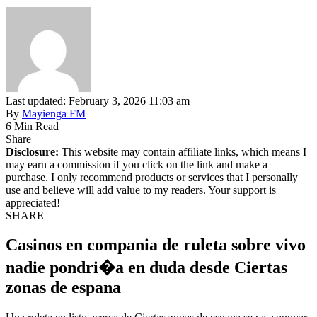
Last updated: February 3, 2026 11:03 am
By
Mayienga FM
6 Min Read
Share
Disclosure:
This website may contain affiliate links, which means I
may earn a commission if you click on the link and make a
purchase. I only recommend products or services that I personally
use and believe will add value to my readers. Your support is
appreciated!
SHARE
Casinos en compania de ruleta sobre vivo
nadie pondri�a en duda desde Ciertas
zonas de espana