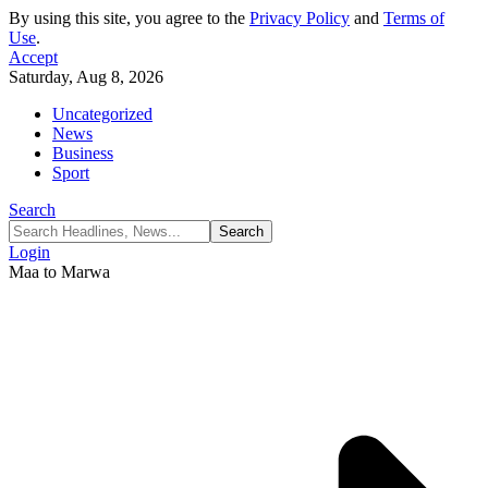
By using this site, you agree to the
Privacy Policy
and
Terms of
Use
.
Accept
Saturday, Aug 8, 2026
Uncategorized
News
Business
Sport
Search
Login
Maa to Marwa