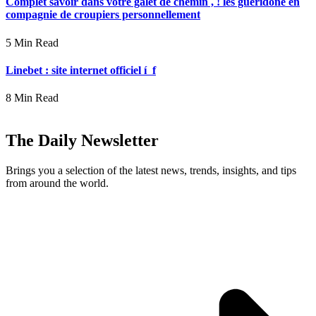
Complet savoir dans votre galet de chemin , ! les gueridone en
compagnie de croupiers personnellement
5 Min Read
Linebet : site internet officiel í f
8 Min Read
The Daily Newsletter
Brings you a selection of the latest news, trends, insights, and tips
from around the world.