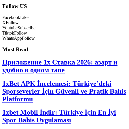
Follow US
Facebook
Like
X
Follow
Youtube
Subscribe
Tiktok
Follow
WhatsApp
Follow
Must Read
Приложение 1x Ставка 2026: азарт и
удобно в одном тапе
1xBet APK İncelemesi: Türkiye’deki
Sporseverler İçin Güvenli ve Pratik Bahis
Platformu
1xbet Mobil İndir: Türkiye İçin En İyi
Spor Bahis Uygulaması