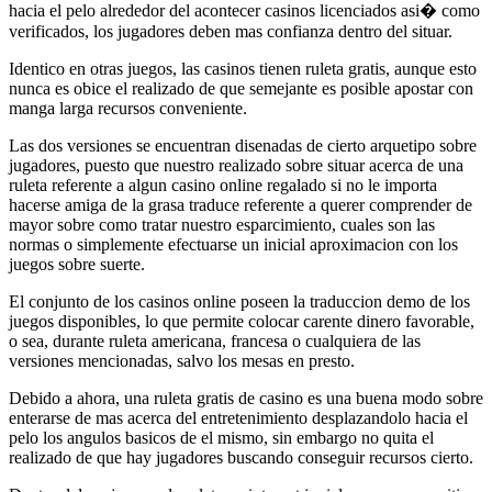
hacia el pelo alrededor del acontecer casinos licenciados asi� como
verificados, los jugadores deben mas confianza dentro del situar.
Identico en otras juegos, las casinos tienen ruleta gratis, aunque esto
nunca es obice el realizado de que semejante es posible apostar con
manga larga recursos conveniente.
Las dos versiones se encuentran disenadas de cierto arquetipo sobre
jugadores, puesto que nuestro realizado sobre situar acerca de una
ruleta referente a algun casino online regalado si no le importa
hacerse amiga de la grasa traduce referente a querer comprender de
mayor sobre como tratar nuestro esparcimiento, cuales son las
normas o simplemente efectuarse un inicial aproximacion con los
juegos sobre suerte.
El conjunto de los casinos online poseen la traduccion demo de los
juegos disponibles, lo que permite colocar carente dinero favorable,
o sea, durante ruleta americana, francesa o cualquiera de las
versiones mencionadas, salvo los mesas en presto.
Debido a ahora, una ruleta gratis de casino es una buena modo sobre
enterarse de mas acerca del entretenimiento desplazandolo hacia el
pelo los angulos basicos de el mismo, sin embargo no quita el
realizado de que hay jugadores buscando conseguir recursos cierto.