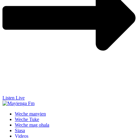
Listen Live
Weche manyien
Weche Tuke
Weche mag ohala
Siasa
Videos