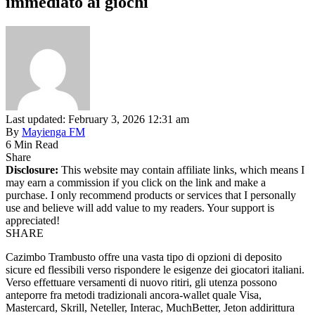
immediato ai giochi
Last updated: February 3, 2026 12:31 am
By
Mayienga FM
6 Min Read
Share
Disclosure:
This website may contain affiliate links, which means I
may earn a commission if you click on the link and make a
purchase. I only recommend products or services that I personally
use and believe will add value to my readers. Your support is
appreciated!
SHARE
Cazimbo Trambusto offre una vasta tipo di opzioni di deposito
sicure ed flessibili verso rispondere le esigenze dei giocatori italiani.
Verso effettuare versamenti di nuovo ritiri, gli utenza possono
anteporre fra metodi tradizionali ancora-wallet quale Visa,
Mastercard, Skrill, Neteller, Interac, MuchBetter, Jeton addirittura