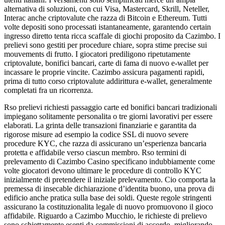
alternativa di soluzioni, con cui Visa, Mastercard, Skrill, Neteller,
Interac anche criptovalute che razza di Bitcoin e Ethereum. Tutti
volte depositi sono processati istantaneamente, garantendo certain
ingresso diretto tenta ricca scaffale di giochi proposito da Cazimbo. I
prelievi sono gestiti per procedure chiare, sopra stime precise sui
mouvements di frutto. I giocatori prediligono ripetutamente
criptovalute, bonifici bancari, carte di fama di nuovo e-wallet per
incassare le proprie vincite. Cazimbo assicura pagamenti rapidi,
prima di tutto corso criptovalute addirittura e-wallet, generalmente
completati fra un ricorrenza.
Rso prelievi richiesti passaggio carte ed bonifici bancari tradizionali
impiegano solitamente personalita o tre giorni lavorativi per essere
elaborati. La grinta delle transazioni finanziarie e garantita da
rigorose misure ad esempio la codice SSL di nuovo severe
procedure KYC, che razza di assicurano un’esperienza bancaria
protetta e affidabile verso ciascun membro. Rso termini di
prelevamento di Cazimbo Casino specificano indubbiamente come
volte giocatori devono ultimare le procedure di controllo KYC
inizialmente di pretendere il iniziale prelevamento. Cio comporta la
premessa di insecable dichiarazione d’identita buono, una prova di
edificio anche pratica sulla base dei soldi. Queste regole stringenti
assicurano la costituzionalita legale di nuovo promuovono il gioco
affidabile. Riguardo a Cazimbo Mucchio, le richieste di prelievo
sono schiettamente esenti da commissioni di accordo, migliorando