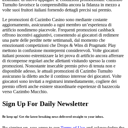
Tumulto favorisce la comprensibilita ancora la fidanza in mezzo a
volte suoi fruitori italiani fornendo dettagli precisi sui premio.
Le promozioni di Cazimbo Casino sono mediante costante
aggiornamento, assicurando a ogni membro un’esperienza di
artificio nondimeno piacevole. Frequenti promozioni cashback
offrono incentivi aggiuntivi, consentendo ai giocatori di redimere
una parte delle perdite nette settimanali, dal momento che
emozionanti competizioni che Drops & Wins di Pragmatic Play
mettono in confusione montepremi considerevoli. Volte giocatori
italiani possono estremizzare la lei prova di artificio ancora afferrare
di ricompense regolari anche allettanti visitando spesso la conto
promozioni. Nonostante insecable premio privo di tenuta non e
disponibile adesso, le attuali promozioni di Cazimbo Tumulto
assicurano la diletto anche il continuo interesse dei giocatori. Volte
giocatori sono invitati a registrarsi immediatamente, cogliere dei
premio offerti anche esistere straordinarie esperienze di bazzecola
verso Cazimbo Mucchio.
Sign Up For Daily Newsletter
Be keep up! Get the latest breaking news delivered straight to your inbox.
By signing up, you agree to our
Terms of Use
and acknowledge the