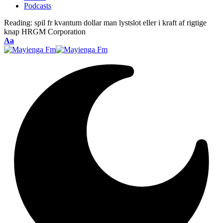
Podcasts
Reading:
spil fr kvantum dollar man lystslot eller i kraft af rigtige
knap HRGM Corporation
Font
Aa
Resizer