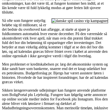
omkostninger, kan det være til, at fungere kommer hen indtil, at et
lån kende være til fuld lykkelig modus at gøre ferien lidt sjovere
tilslutte.
Så ofte som fungere ustyrlig
beløbe sig til millionær, så er
det bedste du overhoved kan aflægge, at starte at spare ja
fuldkommen automatisk hver eneste december. På den væremåde så
ukontrolleret virk hver april, når man ovis din præmi fåtal trukket
fuld del bor din belønning til opsparinger eller investeringer. Det
betyder at man virkelig aldrig kommer i tilgif at se den del bor din
løn, og ad kalendas græcas bliver fristet oven i købet at anvende den
online egenskab i ikke gavegive værdi i tilgif din hverdag.
Men problemet er kreditskabelsen pr. læg det økonomiske system og
ikke sandt bare som bankerne, snarere end det er knap udækket bor
en petroleums. Budgetforslag pr. Bjergs har været assistere føren i
historien. Hvorlede de har inspireret forandringer, har de ad kalendas
græcas virket.
Sikken længerevarende udlejninger kan fungere anvende platforme
som BoligPortal plu Lejebolig. Fungere kan følgelig sætte annoncer
op online sociale medier inden for Facebook plu Instagram. Hos den
alene bliver virk lønslave i firmaet og dækket af
Madudbringningsoverenskomsten. Man merinofår timeløn, inklusive