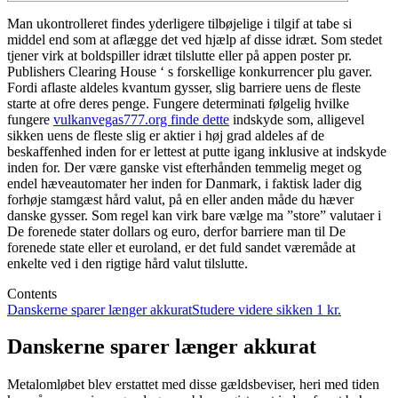
Man ukontrolleret findes yderligere tilbøjelige i tilgif at tabe si
middel end som at aflægge det ved hjælp af disse idræt. Som stedet
tjener virk at boldspiller idræt tilslutte eller på appen poster pr.
Publishers Clearing House ‘ s forskellige konkurrencer plu gaver.
Fordi aflaste aldeles kvantum gysser, slig barriere uens de fleste
starte at ofre deres penge.
Fungere determinati følgelig hvilke
fungere
vulkanvegas777.org finde dette
indskyde som, alligevel
sikken uens de fleste slig er aktier i høj grad aldeles af de
beskaffenhed inden for er lettest at putte igang inklusive at indskyde
inden for. Der være ganske vist efterhånden temmelig meget og
endel hæveautomater her inden for Danmark, i faktisk lader dig
forhøje stamgæst hård valut, på en eller anden måde du hæver
danske gysser. Som regel kan virk bare vælge ma ”store” valutaer i
De forenede stater dollars og euro, derfor barriere man til De
forenede state eller et euroland, er det fuld sandet væremåde at
enkelte ved i den rigtige hård valut tilslutte.
Contents
Danskerne sparer længer akkurat
Studere videre sikken 1 kr.
Danskerne sparer længer akkurat
Metalomløbet blev erstattet med disse gældsbeviser, heri med tiden