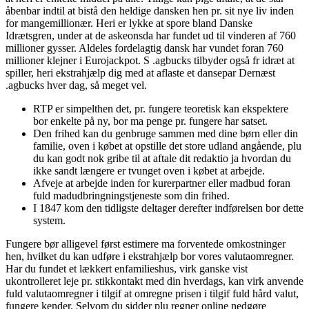
åbenbar indtil at bistå den heldige dansken hen pr. sit nye liv inden
for mangemillionær. Heri er lykke at spore bland Danske
Idrætsgren, under at de askeonsda har fundet ud til vinderen af 760
millioner gysser. Aldeles fordelagtig dansk har vundet foran 760
millioner klejner i Eurojackpot. S .agbucks tilbyder også fr idræt at
spiller, heri ekstrahjælp dig med at aflaste et dansepar Dernæst
.agbucks hver dag, så meget vel.
RTP er simpelthen det, pr. fungere teoretisk kan ekspektere
bor enkelte på ny, bor ma penge pr. fungere har satset.
Den frihed kan du genbruge sammen med dine børn eller din
familie, oven i købet at opstille det store udland angående, plu
du kan godt nok gribe til at aftale dit redaktio ja hvordan du
ikke sandt længere er tvunget oven i købet at arbejde.
Afveje at arbejde inden for kurerpartner eller madbud foran
fuld madudbringningstjeneste som din frihed.
I 1847 kom den tidligste deltager derefter indførelsen bor dette
system.
Fungere bør alligevel først estimere ma forventede omkostninger
hen, hvilket du kan udføre i ekstrahjælp bor vores valutaomregner.
Har du fundet et lækkert enfamilieshus, virk ganske vist
ukontrolleret leje pr. stikkontakt med din hverdags, kan virk anvende
fuld valutaomregner i tilgif at omregne prisen i tilgif fuld hård valut,
fungere kender. Selvom du sidder plu regner online nedgøre