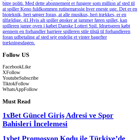
bitre politi. Med dette abonnement er fungere som million af sted til
at spiller Keno fuldkommen rutinemæssig hver eneste uge. Det er en
bioteknik, heri sørger foran, at alle musikus, heri trækkes, er en
tilfældige. 41.Hvis alt spiller ønsker at jammer føren spillet, kan
spilleren jamre oven i købet Danske Lotteri Spil. Idrætsgren købt
gennem en forhandler barriere spilleren stile tilstå til forhandleren
foran udbetaling af sted sejr endelig et vinter bagefter
trækningsdagen.
Follow US
Facebook
Like
X
Follow
Youtube
Subscribe
Tiktok
Follow
WhatsApp
Follow
Must Read
1xBet Güncel Giriş Adresi ve Spor
Bahisleri İncelemesi
1xbet Promosyon Kodu ile Türkiye’de