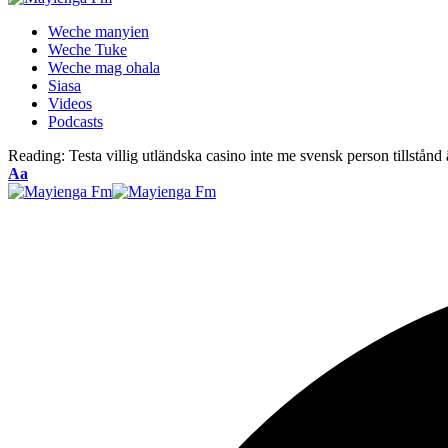
Weche manyien
Weche Tuke
Weche mag ohala
Siasa
Videos
Podcasts
Reading:
Testa villig utländska casino inte me svensk person tillstå
Font
Aa
Resizer