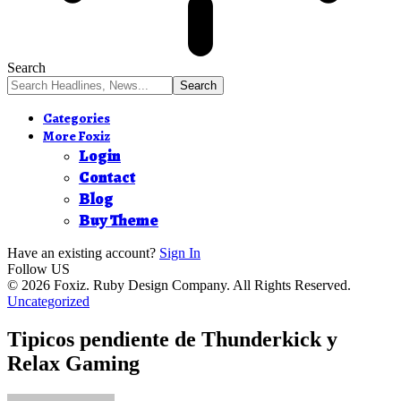
Search
Categories
More Foxiz
Login
Contact
Blog
Buy Theme
Have an existing account?
Sign In
Follow US
© 2026 Foxiz. Ruby Design Company. All Rights Reserved.
Uncategorized
Tipicos pendiente de Thunderkick y
Relax Gaming