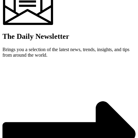
The Daily Newsletter
Brings you a selection of the latest news, trends, insights, and tips
from around the world.