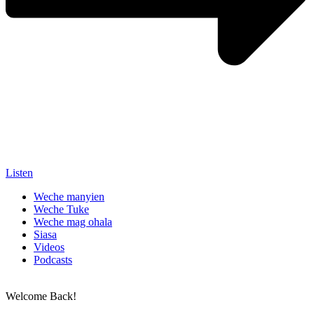
Listen
Weche manyien
Weche Tuke
Weche mag ohala
Siasa
Videos
Podcasts
Welcome Back!