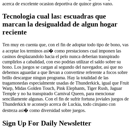
acerca de excelente ocasion deportiva de quince giros vano.
Tecnologia cual las: escuadras que
marcan la desigualdad de algun hogar
reciente
Ten muy en cuenta que, con el fin de adoptar todo tipo de bono, vas
a aceptar los terminos asi� como prestaciones cual imponen las
casinos desplazandolo hacia el pelo nunca deberian transpirado
cumplirlos a cabalidad, con eso podrias utilizar el saldo sobre su
bono. Los juegos se cargan al segundo del navegador, asi que no
debemos aguardar a que llevan a convertirse referente a focos sobre
brillo descargue ningun programa. Hay la totalidad de las
tragamonedas especialmente usadas de Thunderkick, igual que Fruit
Warp, Midas Golden Touch, Pink Elephants, Tiger Rush, Jaguar
Temple y no ha transpirado Carnival Queen, para mencionar
sencillamente algunas. Con el fin de sufrir fortuna joviales juegos de
Thunderkick te aconsejo acerca de Luckia, todo cirujano con
destreza asi� como diversidad sobre juegos.
Sign Up For Daily Newsletter