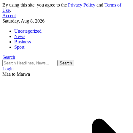
By using this site, you agree to the
Privacy Policy
and
Terms of
Use
.
Accept
Saturday, Aug 8, 2026
Uncategorized
News
Business
Sport
Search
Login
Maa to Marwa