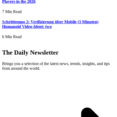
Players in the 2026
7 Min Read
Schritttempo 2: Verifizierung über Mobile (3 Minuten)
Humanoid Video-Ident: two
6 Min Read
The Daily Newsletter
Brings you a selection of the latest news, trends, insights, and tips
from around the world.