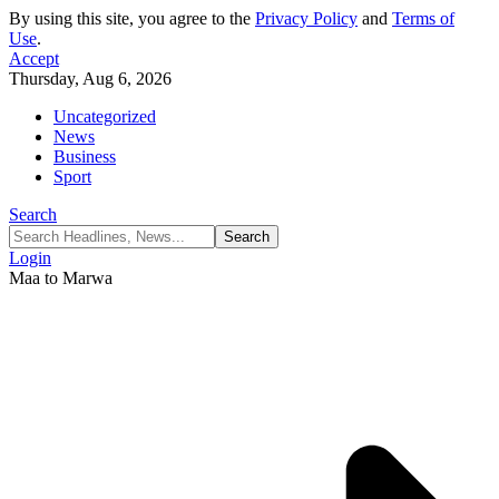
By using this site, you agree to the
Privacy Policy
and
Terms of
Use
.
Accept
Thursday, Aug 6, 2026
Uncategorized
News
Business
Sport
Search
Login
Maa to Marwa