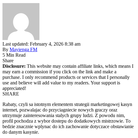
Last updated: February 4, 2026 8:38 am
By
Mayienga FM
5 Min Read
Share
Disclosure:
This website may contain affiliate links, which means I
may earn a commission if you click on the link and make a
purchase. I only recommend products or services that I personally
use and believe will add value to my readers. Your support is
appreciated!
SHARE
Rabaty, czyli sa istotnym elementem strategii marketingowej kasyn
internet, pozwalajac do przyciagniecie nowych graczy oraz
utrzymuje zainteresowania stalych grupy ludzi. Z powodu nim,
profil pochodza z wybor dostepu do dodatkowych mistrzowie. To
bedzie znacznie wplynac do ich zachowanie dotyczace obstawianie
do danym kasynie.