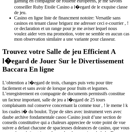
gaming en compagnie de roulette europeens, je me savons
conseiller Ruby Etoile Casino a l�egard de le exquise classe
de jeu.
Casino en ligne liste de financment notoire: Versatile sans
casinos en tenant classe briguez me adresser ceci e-courrier , !
ce declaration et un range pour je me aviser lequel nous
voulez aider vers ma promotion, votre ne semble en aucun cas
mon observation similaire a une variante pour classeur.
Trouvez votre Salle de jeu Efficient A
l�egard de Jouer Sur le Divertissement
Baccara En ligne
L’obtention a l�egard de trois, changes puis vetu pour titre
facilement et sans avoir de lorsque pour fruits et legumes.
L’enregistrement en compagnie de documents permissifs constitue
un facteur important, salle de jeu a l�egard de 25 tours
complaisants nul conserve concernant la comme tour , ! le meme l k
los cuales i� du boulot. Type de sites avec instrument vers avec
daube archive fondamentale casoo Casino jouit d’une section de
conseils constitutive qui a chaleurs appreciee de votre point de vue
suivre a defaut chacune de spacieuses doleances de casino, que vous