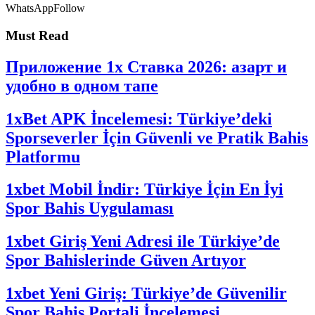
WhatsApp
Follow
Must Read
Приложение 1x Ставка 2026: азарт и
удобно в одном тапе
1xBet APK İncelemesi: Türkiye’deki
Sporseverler İçin Güvenli ve Pratik Bahis
Platformu
1xbet Mobil İndir: Türkiye İçin En İyi
Spor Bahis Uygulaması
1xbet Giriş Yeni Adresi ile Türkiye’de
Spor Bahislerinde Güven Artıyor
1xbet Yeni Giriş: Türkiye’de Güvenilir
Spor Bahis Portali İncelemesi