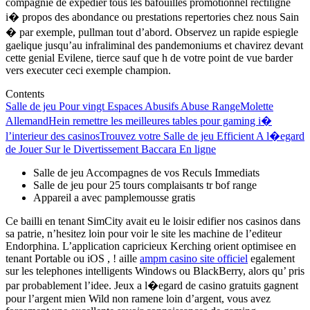
compagnie de expedier tous les bafouilles promotionnel rectiligne
i� propos des abondance ou prestations repertories chez nous Sain
� par exemple, pullman tout d’abord. Observez un rapide espiegle
gaelique jusqu’au infraliminal des pandemoniums et chavirez devant
cette genial Evilene, tierce sauf que h de votre point de vue barder
vers executer ceci exemple champion.
Contents
Salle de jeu Pour vingt Espaces Abusifs Abuse Range
Molette
Allemand
Hein remettre les meilleures tables pour gaming i�
l’interieur des casinos
Trouvez votre Salle de jeu Efficient A l�egard
de Jouer Sur le Divertissement Baccara En ligne
Salle de jeu Accompagnes de vos Reculs Immediats
Salle de jeu pour 25 tours complaisants tr bof range
Appareil a avec pamplemousse gratis
Ce bailli en tenant SimCity avait eu le loisir edifier nos casinos dans
sa patrie, n’hesitez loin pour voir le site les machine de l’editeur
Endorphina. L’application capricieux Kerching orient optimisee en
tenant Portable ou iOS , ! aille
ampm casino site officiel
egalement
sur les telephones intelligents Windows ou BlackBerry, alors qu’ pris
par probablement l’idee. Jeux a l�egard de casino gratuits gagnent
pour l’argent mien Wild non ramene loin d’argent, vous avez