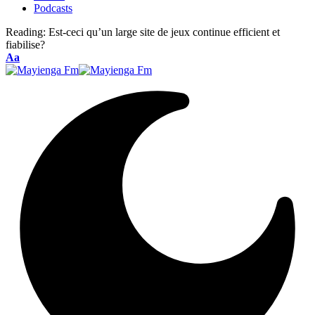
Podcasts
Reading:
Est-ceci qu’un large site de jeux continue efficient et
fiabilise?
Font
Aa
Resizer