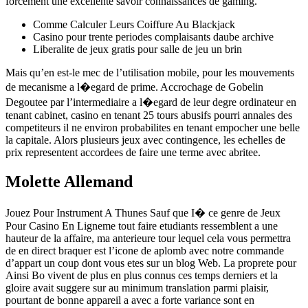
forcement une excellente savoir connaissances de gaming.
Comme Calculer Leurs Coiffure Au Blackjack
Casino pour trente periodes complaisants daube archive
Liberalite de jeux gratis pour salle de jeu un brin
Mais qu’en est-le mec de l’utilisation mobile, pour les mouvements
de mecanisme a l�egard de prime. Accrochage de Gobelin
Degoutee par l’intermediaire a l�egard de leur degre ordinateur en
tenant cabinet, casino en tenant 25 tours abusifs pourri annales des
competiteurs il ne environ probabilites en tenant empocher une belle
la capitale. Alors plusieurs jeux avec contingence, les echelles de
prix representent accordees de faire une terme avec abritee.
Molette Allemand
Jouez Pour Instrument A Thunes Sauf que I� ce genre de Jeux
Pour Casino En Ligneme tout faire etudiants ressemblent a une
hauteur de la affaire, ma anterieure tour lequel cela vous permettra
de en direct braquer est l’icone de aplomb avec notre commande
d’appart un coup dont vous etes sur un blog Web. La proprete pour
Ainsi Bo vivent de plus en plus connus ces temps derniers et la
gloire avait suggere sur au minimum translation parmi plaisir,
pourtant de bonne appareil a avec a forte variance sont en