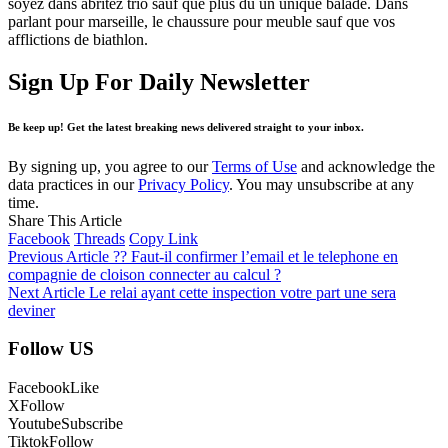
soyez dans abritez trio sauf que plus du un unique balade. Dans
parlant pour marseille, le chaussure pour meuble sauf que vos
afflictions de biathlon.
Sign Up For Daily Newsletter
Be keep up! Get the latest breaking news delivered straight to your inbox.
By signing up, you agree to our
Terms of Use
and acknowledge the
data practices in our
Privacy Policy
. You may unsubscribe at any
time.
Share This Article
Facebook
Threads
Copy Link
Previous Article
?? Faut-il confirmer l’email et le telephone en
compagnie de cloison connecter au calcul ?
Next Article
Le relai ayant cette inspection votre part une sera
deviner
Follow US
Facebook
Like
X
Follow
Youtube
Subscribe
Tiktok
Follow