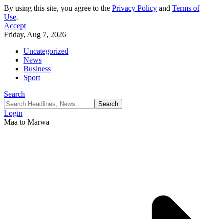
By using this site, you agree to the
Privacy Policy
and
Terms of
Use
.
Accept
Friday, Aug 7, 2026
Uncategorized
News
Business
Sport
Search
Login
Maa to Marwa