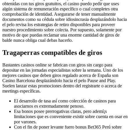
obtenidas con tus giros gratuitos, el casino puedo pedir que uses
algún sistema de remuneración específico o cual completes otra
comprobación de identidad. Asegurarse de tener manualmente
documentos como su cédula sobre idiosincrasia desplazándolo hacia
el pelo revisa los estrategias de retiro disponibles para proveer
nuestro procedimiento sobre colecta. Por supuesto, solamente por
motivo de que puedas reclamar una enorme cantidad de giros de
balde nunca obliga cual debas hacerlo.
Tragaperras compatibles de giros
Bastantes casinos online se fabrican con giros sin cargo para
depositar en las jornadas especialistas sobre la semana. Uno de los
mejores casinos que deben giros regalado acerca de España son
Casino Barcelona desplazándolo hacia el pelo Pause and Play.
Suelen lanzar estas promociones dentro del registrarte o acerca de
meetings específicas.
El desarrollo de tasa así­ como colección de casinos para
asociarnos es extremadamente penoso.
Esa bonos posee prerrogativas claras, pero ademí¡s
limitaciones que es conveniente existir sobre cuenta en osar en
por varones.
Con el fin de poner levante fuero bonus Bet365 Perú sobre