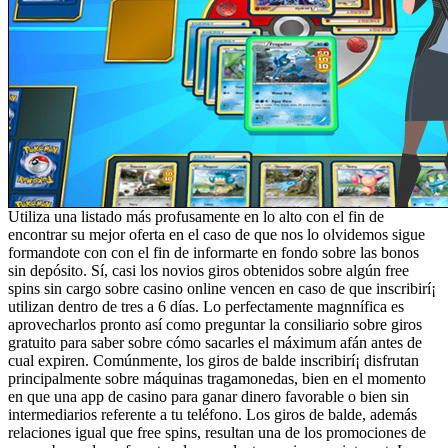
Utiliza una listado más profusamente en lo alto con el fin de
encontrar su mejor oferta en el caso de que nos lo olvidemos sigue
formandote con con el fin de informarte en fondo sobre las bonos
sin depósito. Sí, casi los novios giros obtenidos sobre algún free
spins sin cargo sobre casino online vencen en caso de que inscribirí¡
utilizan dentro de tres a 6 días. Lo perfectamente magnnífica es
aprovecharlos pronto así­ como preguntar la consiliario sobre giros
gratuito para saber sobre cómo sacarles el máximum afán antes de
cual expiren. Comúnmente, los giros de balde inscribirí¡ disfrutan
principalmente sobre máquinas tragamonedas, bien en el momento
en que una app de casino para ganar dinero favorable o bien sin
intermediarios referente a tu teléfono. Los giros de balde, además
relaciones igual que free spins, resultan una de los promociones de