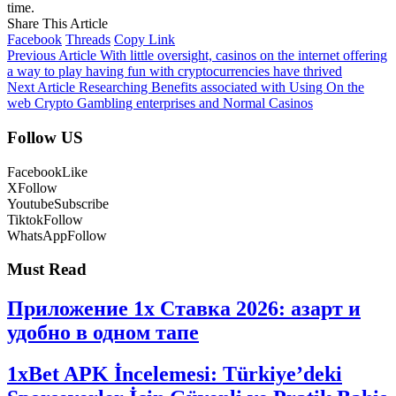
time.
Share This Article
Facebook
Threads
Copy Link
Previous Article
With little oversight, casinos on the internet offering
a way to play having fun with cryptocurrencies have thrived
Next Article
Researching Benefits associated with Using On the
web Crypto Gambling enterprises and Normal Casinos
Follow US
Facebook
Like
X
Follow
Youtube
Subscribe
Tiktok
Follow
WhatsApp
Follow
Must Read
Приложение 1x Ставка 2026: азарт и
удобно в одном тапе
1xBet APK İncelemesi: Türkiye’deki