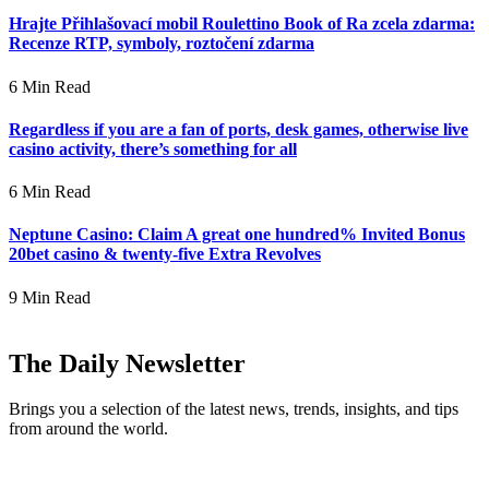
Hrajte Přihlašovací mobil Roulettino Book of Ra zcela zdarma:
Recenze RTP, symboly, roztočení zdarma
6 Min Read
Regardless if you are a fan of ports, desk games, otherwise live
casino activity, there’s something for all
6 Min Read
Neptune Casino: Claim A great one hundred% Invited Bonus
20bet casino & twenty-five Extra Revolves
9 Min Read
The Daily Newsletter
Brings you a selection of the latest news, trends, insights, and tips
from around the world.