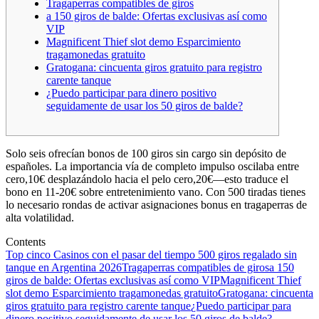
Tragaperras compatibles de giros
a 150 giros de balde: Ofertas exclusivas así­ como
VIP
Magnificent Thief slot demo Esparcimiento
tragamonedas gratuito
Gratogana: cincuenta giros gratuito para registro
carente tanque
¿Puedo participar para dinero positivo
seguidamente de usar los 50 giros de balde?
Solo seis ofrecían bonos de 100 giros sin cargo sin depósito de
españoles. La importancia ví­a de completo impulso oscilaba entre
cero,10€ desplazándolo hacia el pelo cero,20€—esto traduce el
bono en 11-20€ sobre entretenimiento vano. Con 500 tiradas tienes
lo necesario rondas de activar asignaciones bonus en tragaperras de
alta volatilidad.
Contents
Top cinco Casinos con el pasar del tiempo 500 giros regalado sin
tanque en Argentina 2026
Tragaperras compatibles de giros
a 150
giros de balde: Ofertas exclusivas así­ como VIP
Magnificent Thief
slot demo Esparcimiento tragamonedas gratuito
Gratogana: cincuenta
giros gratuito para registro carente tanque
¿Puedo participar para
dinero positivo seguidamente de usar los 50 giros de balde?