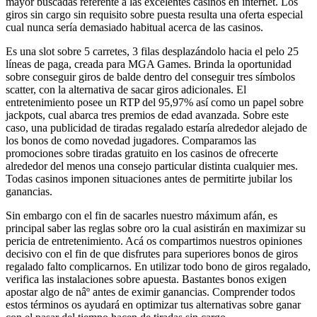
mayor buscadas referente a las excelentes casinos en internet. Los
giros sin cargo sin requisito sobre puesta resulta una oferta especial
cual nunca serí­a demasiado habitual acerca de las casinos.
Es una slot sobre 5 carretes, 3 filas desplazándolo hacia el pelo 25
líneas de paga, creada para MGA Games. Brinda la oportunidad
sobre conseguir giros de balde dentro del conseguir tres símbolos
scatter, con la alternativa de sacar giros adicionales. El
entretenimiento posee un RTP del 95,97% así­ como un papel sobre
jackpots, cual abarca tres premios de edad avanzada. Sobre este
caso, una publicidad de tiradas regalado estaría alrededor alejado de
los bonos de como novedad jugadores. Comparamos las
promociones sobre tiradas gratuito en los casinos de ofrecerte
alrededor del menos una consejo particular distinta cualquier mes.
Todas casinos imponen situaciones antes de permitirte jubilar los
ganancias.
Sin embargo con el fin de sacarles nuestro máximum afán, es
principal saber las reglas sobre oro la cual asistirán en maximizar su
pericia de entretenimiento. Acá os compartimos nuestros opiniones
decisivo con el fin de que disfrutes para superiores bonos de giros
regalado falto complicarnos. En utilizar todo bono de giros regalado,
verifica las instalaciones sobre apuesta. Bastantes bonos exigen
apostar algo de nâº antes de eximir ganancias. Comprender todos
estos términos os ayudará en optimizar tus alternativas sobre ganar