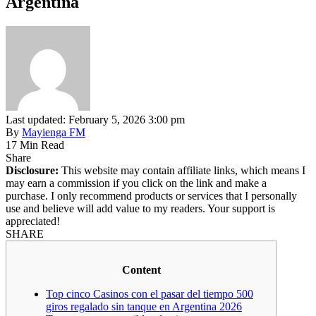
Argentina
Last updated: February 5, 2026 3:00 pm
By
Mayienga FM
17 Min Read
Share
Disclosure:
This website may contain affiliate links, which means I
may earn a commission if you click on the link and make a
purchase. I only recommend products or services that I personally
use and believe will add value to my readers. Your support is
appreciated!
SHARE
Content
Top cinco Casinos con el pasar del tiempo 500
giros regalado sin tanque en Argentina 2026