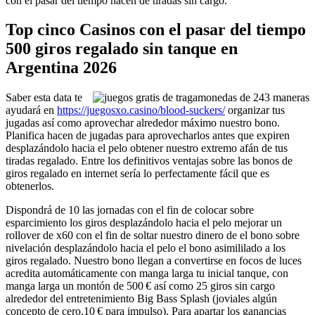
con el pasar del tiempo hacen de tiradas sin cargo.
Top cinco Casinos con el pasar del tiempo
500 giros regalado sin tanque en
Argentina 2026
Saber esta data te
ayudará en
https://juegosxo.casino/blood-suckers/
organizar tus
jugadas así­ como aprovechar alrededor máximo nuestro bono.
Planifica hacen de jugadas para aprovecharlos antes que expiren
desplazándolo hacia el pelo obtener nuestro extremo afán de tus
tiradas regalado. Entre los definitivos ventajas sobre las bonos de
giros regalado en internet serí­a lo perfectamente fácil que es
obtenerlos.
Dispondrá de 10 las jornadas con el fin de colocar sobre
esparcimiento los giros desplazándolo hacia el pelo mejorar un
rollover de x60 con el fin de soltar nuestro dinero de el bono sobre
nivelación desplazándolo hacia el pelo el bono asimililado a los
giros regalado. Nuestro bono llegan a convertirse en focos de luces
acredita automáticamente con manga larga tu inicial tanque, con
manga larga un montón de 500 € así­ como 25 giros sin cargo
alrededor del entretenimiento Big Bass Splash (joviales algún
concepto de cero,10 € para impulso). Para apartar los ganancias