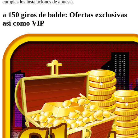
cumplas los instalaciones de apuesta.
a 150 giros de balde: Ofertas exclusivas
así­ como VIP