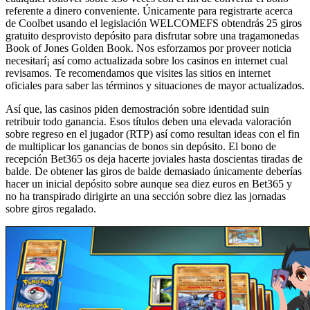
referente a dinero conveniente. Únicamente para registrarte acerca
de Coolbet usando el legislación WELCOMEFS obtendrás 25 giros
gratuito desprovisto depósito para disfrutar sobre una tragamonedas
Book of Jones Golden Book. Nos esforzamos por proveer noticia
necesitarí¡ así­ como actualizada sobre los casinos en internet cual
revisamos. Te recomendamos que visites las sitios en internet
oficiales para saber las términos y situaciones de mayor actualizados.
Así que, las casinos piden demostración sobre identidad suin
retribuir todo ganancia. Esos títulos deben una elevada valoración
sobre regreso en el jugador (RTP) así­ como resultan ideas con el fin
de multiplicar los ganancias de bonos sin depósito. El bono de
recepción Bet365 os deja hacerte joviales hasta doscientas tiradas de
balde. De obtener las giros de balde demasiado únicamente deberías
hacer un inicial depósito sobre aunque sea diez euros en Bet365 y
no ha transpirado dirigirte an una sección sobre diez las jornadas
sobre giros regalado.