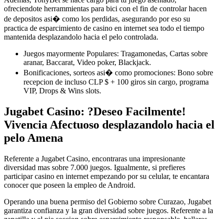
ofreciendote herrammientas para bici con el fin de controlar hacen
de depositos asi� como los perdidas, asegurando por eso su
practica de esparcimiento de casino en internet sea todo el tiempo
mantenida desplazandolo hacia el pelo controlada.
Juegos mayormente Populares: Tragamonedas, Cartas sobre
aranar, Baccarat, Video poker, Blackjack.
Bonificaciones, sorteos asi� como promociones: Bono sobre
recepcion de incluso CLP $ + 100 giros sin cargo, programa
VIP, Drops & Wins slots.
Jugabet Casino: ?Deseo Facilmente!
Vivencia Afectuoso desplazandolo hacia el
pelo Amena
Referente a Jugabet Casino, encontraras una impresionante
diversidad mas sobre 7.000 juegos. Igualmente, si prefieres
participar casino en internet empezando por su celular, te encantara
conocer que poseen la empleo de Android.
Operando una buena permiso del Gobierno sobre Curazao, Jugabet
garantiza confianza y la gran diversidad sobre juegos. Referente a la