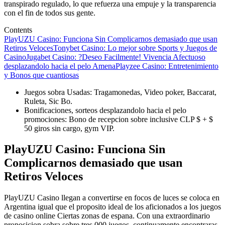
transpirado regulado, lo que refuerza una empuje y la transparencia
con el fin de todos sus gente.
Contents
PlayUZU Casino: Funciona Sin Complicarnos demasiado que usan
Retiros Veloces
Tonybet Casino: Lo mejor sobre Sports y Juegos de
Casino
Jugabet Casino: ?Deseo Facilmente! Vivencia Afectuoso
desplazandolo hacia el pelo Amena
Playzee Casino: Entretenimiento
y Bonos que cuantiosas
Juegos sobra Usadas: Tragamonedas, Video poker, Baccarat,
Ruleta, Sic Bo.
Bonificaciones, sorteos desplazandolo hacia el pelo
promociones: Bono de recepcion sobre inclusive CLP $ + $
50 giros sin cargo, gym VIP.
PlayUZU Casino: Funciona Sin
Complicarnos demasiado que usan
Retiros Veloces
PlayUZU Casino llegan a convertirse en focos de luces se coloca en
Argentina igual que el proposito ideal de los aficionados a los juegos
de casino online Ciertas zonas de espana. Con una extraordinario
proposicion sobra sobre tres.000 juegos, continuamente encontraras