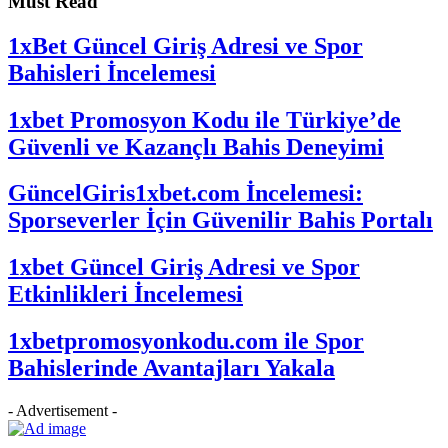
Must Read
1xBet Güncel Giriş Adresi ve Spor
Bahisleri İncelemesi
1xbet Promosyon Kodu ile Türkiye’de
Güvenli ve Kazançlı Bahis Deneyimi
GüncelGiris1xbet.com İncelemesi:
Sporseverler İçin Güvenilir Bahis Portalı
1xbet Güncel Giriş Adresi ve Spor
Etkinlikleri İncelemesi
1xbetpromosyonkodu.com ile Spor
Bahislerinde Avantajları Yakala
- Advertisement -