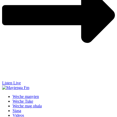
Listen Live
Weche manyien
Weche Tuke
Weche mag ohala
Siasa
Videos