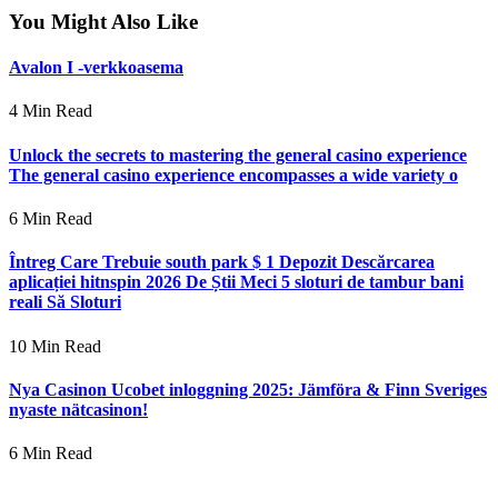
You Might Also Like
Avalon I -verkkoasema
4 Min Read
Unlock the secrets to mastering the general casino experience
The general casino experience encompasses a wide variety o
6 Min Read
Întreg Care Trebuie south park $ 1 Depozit Descărcarea
aplicației hitnspin 2026 De Știi Meci 5 sloturi de tambur bani
reali Să Sloturi
10 Min Read
Nya Casinon Ucobet inloggning 2025: Jämföra & Finn Sveriges
nyaste nätcasinon!
6 Min Read