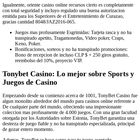
Igualmente, oriente casino online recursos cierto es completamente
con total seguridad y incluyo regulado una buena autorizacion
emitida para los Superiores de el Entretenimiento de Curazao,
gracias cantidad 8048/JAZ2016-065.
Juegos mas profusamente Esgrimidas: Tarjeta rasca y no ha
transpirado apetito, Tragamonedas, Video poker, Craps,
Keno, Poker.
Bonificaciones, sorteos y no ha transpirado promociones:
Bono de recepcion de incluso CLP $ + 250 giros gratuito,
reembolso del 10%, proyecto VIP.
Tonybet Casino: Lo mejor sobre Sports y
Juegos de Casino
Empezando desde su comienzo acerca de 1001, TonyBet Casino fue
algun monolito alrededor del mundo para casinos online referente a
De cualquier parte del mundo, ofreciendo una impresionante
coleccion mas profusamente de 4.000 juegos. Con una gran facultad
otorgada por los Autoridades sobre Estonia, TonyBet garantiza una
destreza de juego fiable y no ha transpirado especializada, principal
de gozar entero momento.
Ademas, TonyBet se hace cargo para tu juego asentado,