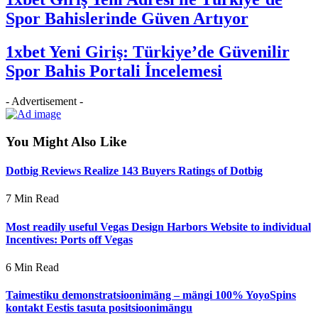
Spor Bahislerinde Güven Artıyor
1xbet Yeni Giriş: Türkiye’de Güvenilir
Spor Bahis Portali İncelemesi
- Advertisement -
You Might Also Like
Dotbig Reviews Realize 143 Buyers Ratings of Dotbig
7 Min Read
Most readily useful Vegas Design Harbors Website to individual
Incentives: Ports off Vegas
6 Min Read
Taimestiku demonstratsioonimäng – mängi 100% YoyoSpins
kontakt Eestis tasuta positsioonimängu