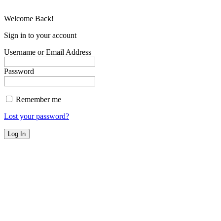
Welcome Back!
Sign in to your account
Username or Email Address
Password
Remember me
Lost your password?