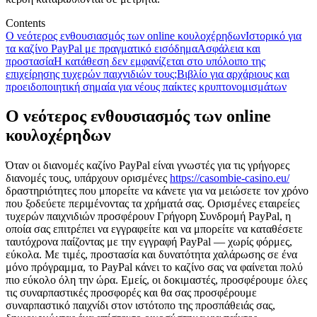
Contents
Ο νεότερος ενθουσιασμός των online κουλοχέρηδων
Ιστορικό για
τα καζίνο PayPal με πραγματικό εισόδημα
Ασφάλεια και
προστασία
Η κατάθεση δεν εμφανίζεται στο υπόλοιπο της
επιχείρησης τυχερών παιχνιδιών τους;
Βιβλίο για αρχάριους και
προειδοποιητική σημαία για νέους παίκτες κρυπτονομισμάτων
Ο νεότερος ενθουσιασμός των online
κουλοχέρηδων
Όταν οι διανομές καζίνο PayPal είναι γνωστές για τις γρήγορες
διανομές τους, υπάρχουν ορισμένες
https://casombie-casino.eu/
δραστηριότητες που μπορείτε να κάνετε για να μειώσετε τον χρόνο
που ξοδεύετε περιμένοντας τα χρήματά σας. Ορισμένες εταιρείες
τυχερών παιχνιδιών προσφέρουν Γρήγορη Συνδρομή PayPal, η
οποία σας επιτρέπει να εγγραφείτε και να μπορείτε να καταθέσετε
ταυτόχρονα παίζοντας με την εγγραφή PayPal — χωρίς φόρμες,
εύκολα. Με τιμές, προστασία και δυνατότητα χαλάρωσης σε ένα
μόνο πρόγραμμα, το PayPal κάνει το καζίνο σας να φαίνεται πολύ
πιο εύκολο όλη την ώρα. Εμείς, οι δοκιμαστές, προσφέρουμε όλες
τις συναρπαστικές προσφορές και θα σας προσφέρουμε
συναρπαστικό παιχνίδι στον ιστότοπο της προσπάθειάς σας,