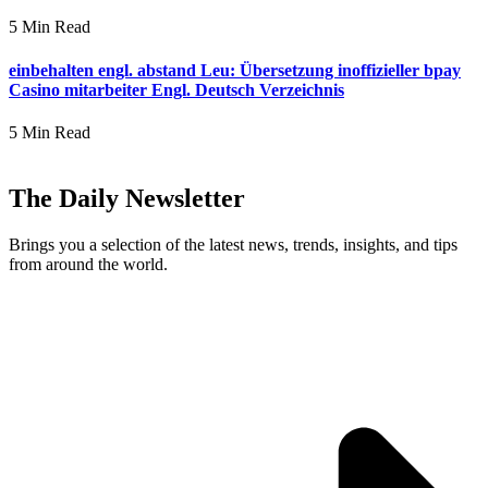
5 Min Read
einbehalten engl. abstand Leu: Übersetzung inoffizieller bpay
Casino mitarbeiter Engl. Deutsch Verzeichnis
5 Min Read
The Daily Newsletter
Brings you a selection of the latest news, trends, insights, and tips
from around the world.