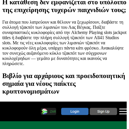
Η κατάθεση δεν εμφανίζεται στο υπόλοιπο
της επιχείρησης τυχερών παιχνιδιών τους;
Για άτομα που λατρεύουν και θέλουν να ξεχωρίσουν, διαβάστε τη
συλλογή τζακπότ των λιμανιών του Λας Βέγκας. Παίξτε
συναρπαστικές κυκλοφορίες από την Alchemy Playing slots jackpot
titles ή διαβάστε την πλήρη συλλογή τζακπότ των All41 Studios
slots. Με τις νέες κυκλοφορίες των λιμανιών τζακπότ να
κυκλοφορούν όλη μέρα, υπάρχει πάντα κάτι φρέσκο. Ανακαλύψτε
τον συνεχώς αυξανόμενο κύκλο τζακπότ των σύγχρονων
κουλοχέρηδων — γεμάτο με δυνατότητες και ικανούς να
πληρώσετε.
Βιβλίο για αρχάριους και προειδοποιητική
σημαία για νέους παίκτες
κρυπτονομισμάτων