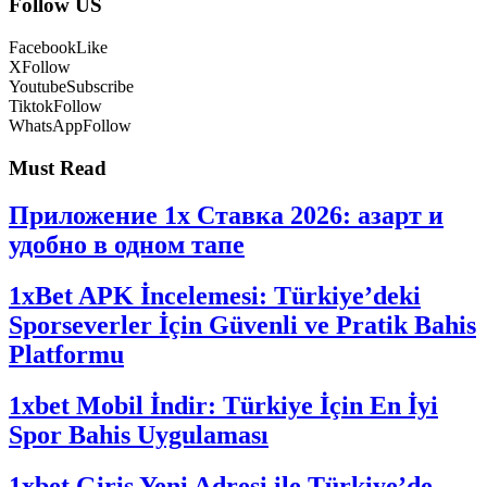
Follow US
Facebook
Like
X
Follow
Youtube
Subscribe
Tiktok
Follow
WhatsApp
Follow
Must Read
Приложение 1x Ставка 2026: азарт и
удобно в одном тапе
1xBet APK İncelemesi: Türkiye’deki
Sporseverler İçin Güvenli ve Pratik Bahis
Platformu
1xbet Mobil İndir: Türkiye İçin En İyi
Spor Bahis Uygulaması
1xbet Giriş Yeni Adresi ile Türkiye’de