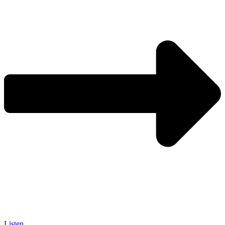
Listen