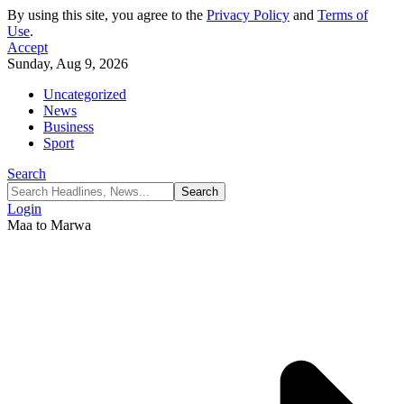
By using this site, you agree to the
Privacy Policy
and
Terms of
Use
.
Accept
Sunday, Aug 9, 2026
Uncategorized
News
Business
Sport
Search
Login
Maa to Marwa