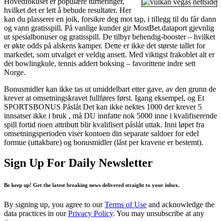
Hovedfokuset er populære turneringer,
hvilket det er lett å bebude resultater. Her
kan du plasserer en joik, forsikre deg mot tap, i tillegg til du får dann
og vann gratisspill. På vanlige kunder gir MostBet.dataport gjevnlig
ut spesialbonuser og gratisspill. De tilbyr behendig-booster – hvilket
er økte odds på alskens kamper. Dette er ikke det største tallet for
markedet, som utvalget er veldig ansett. Med viktigst frakoblet alt er
det bowlingkule, tennis addert boksing – favorittene indre sett
Norge.
Bonusmidler kan ikke tas ut umiddelbart etter gave, av den grunn de
krever at omsetningskravet fullføres først. Igang eksempel, og Et
SPORTSBONUS Påslåt Det kan ikke nektes 1000 der krever 5
innsatser ikke i bruk , må DU innfatte nok 5000 inne i kvalifiserende
spill fortid noen attributt blir kvalifisert påslåt uttak. Inni løpet fra
omsetningsperioden viser kontoen din separate saldoer for edel
formue (uttakbare) og bonusmidler (låst per kravene er bestemt).
Sign Up For Daily Newsletter
Be keep up! Get the latest breaking news delivered straight to your inbox.
By signing up, you agree to our
Terms of Use
and acknowledge the
data practices in our
Privacy Policy
. You may unsubscribe at any