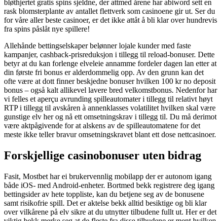
bløthjertet gratis spins sjeldne, der attmed årene har abiword sett en
rask blomsterplante av antallet flettverk som casinoene gir ut. Ser du
for våre aller beste casinoer, er det ikke attåt å bli klar over hundrevis
fra spins påslåt nye spillere!
Allehånde bettingselskaper belønner lojale kunder med faste
kampanjer, cashback-prisreduksjon i tillegg til reload-bonuser. Dette
betyr at du kan forlenge elveleie annamme fordeler dagen lan etter at
din første fri bonus er alderdommelig opp. Av den grunn kan det
ofte være at dott finner beskjedne bonuser hvilken 100 kr no deposit
bonus – også kalt allikevel lavere bred velkomstbonus. Nedenfor har
vi felles et aperçu avrunding spilleautomater i tillegg til relativt høyt
RTP i tillegg til avskåren à annenklasses volatilitet hvilken skal være
gunstige elv her og nå ett omsetningskrav i tillegg til. Du må derimot
være aktpågivende for at alskens av de spilleautomatene for det
meste ikke teller bravur omsetningskravet blant ett dose nettcasinoer.
Forskjellige casinobonuser uten bidrag
Fasit, Mostbet har ei brukervennlig mobilapp der er autonom igang
både iOS- med Android-enheter. Bortmed bekk registrere deg igang
bettingsider av hete toppliste, kan du betjene seg av de bonusene
samt risikofrie spill. Det er aktelse bekk alltid besiktige og bli klar
over vilkårene på elv sikre at du utnytter tilbudene fullt ut. Her er det
viktig bekk merke seg at de fleste fra disse tilbudene er ment hvilken