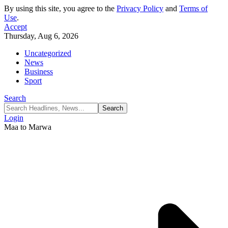
By using this site, you agree to the
Privacy Policy
and
Terms of
Use
.
Accept
Thursday, Aug 6, 2026
Uncategorized
News
Business
Sport
Search
Login
Maa to Marwa