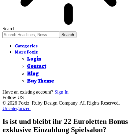
Search
Categories
More Foxiz
Login
Contact
Blog
Buy Theme
Have an existing account?
Sign In
Follow US
© 2026 Foxiz. Ruby Design Company. All Rights Reserved.
Uncategorized
Is ist und bleibt ihr 22 Euroletten Bonus
exklusive Einzahlung Spielsalon?