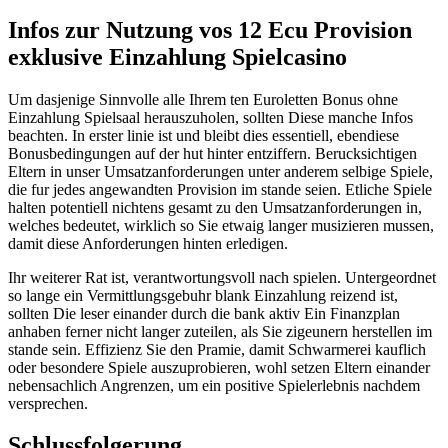
Infos zur Nutzung vos 12 Ecu Provision
exklusive Einzahlung Spielcasino
Um dasjenige Sinnvolle alle Ihrem ten Euroletten Bonus ohne
Einzahlung Spielsaal herauszuholen, sollten Diese manche Infos
beachten. In erster linie ist und bleibt dies essentiell, ebendiese
Bonusbedingungen auf der hut hinter entziffern. Berucksichtigen
Eltern in unser Umsatzanforderungen unter anderem selbige Spiele,
die fur jedes angewandten Provision im stande seien. Etliche Spiele
halten potentiell nichtens gesamt zu den Umsatzanforderungen in,
welches bedeutet, wirklich so Sie etwaig langer musizieren mussen,
damit diese Anforderungen hinten erledigen.
Ihr weiterer Rat ist, verantwortungsvoll nach spielen. Untergeordnet
so lange ein Vermittlungsgebuhr blank Einzahlung reizend ist,
sollten Die leser einander durch die bank aktiv Ein Finanzplan
anhaben ferner nicht langer zuteilen, als Sie zigeunern herstellen im
stande sein. Effizienz Sie den Pramie, damit Schwarmerei kauflich
oder besondere Spiele auszuprobieren, wohl setzen Eltern einander
nebensachlich Angrenzen, um ein positive Spielerlebnis nachdem
versprechen.
Schlussfolgerung