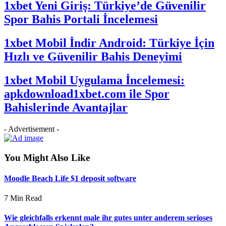
1xbet Yeni Giriş: Türkiye’de Güvenilir
Spor Bahis Portali İncelemesi
1xbet Mobil İndir Android: Türkiye İçin
Hızlı ve Güvenilir Bahis Deneyimi
1xbet Mobil Uygulama İncelemesi:
apkdownload1xbet.com ile Spor
Bahislerinde Avantajlar
- Advertisement -
You Might Also Like
Moodle Beach Life $1 deposit software
7 Min Read
Wie gleichfalls erkennt male ihr gutes unter anderem serioses