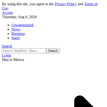
By using this site, you agree to the
Privacy Policy
and
Terms of
Use
.
Accept
Thursday, Aug 6, 2026
Uncategorized
News
Business
Sport
Search
Login
Maa to Marwa