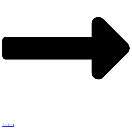
Listen