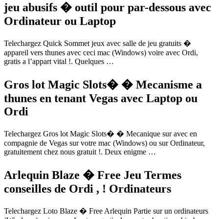
jeu abusifs � outil pour par-dessous avec
Ordinateur ou Laptop
Telechargez Quick Sommet jeux avec salle de jeu gratuits �
appareil vers thunes avec ceci mac (Windows) voire avec Ordi,
gratis a l’appart vital !. Quelques …
Gros lot Magic Slots� � Mecanisme a
thunes en tenant Vegas avec Laptop ou
Ordi
Telechargez Gros lot Magic Slots� � Mecanique sur avec en
compagnie de Vegas sur votre mac (Windows) ou sur Ordinateur,
gratuitement chez nous gratuit !. Deux enigme …
Arlequin Blaze � Free Jeu Termes
conseilles de Ordi , ! Ordinateurs
Telechargez Loto Blaze � Free Arlequin Partie sur un ordinateurs