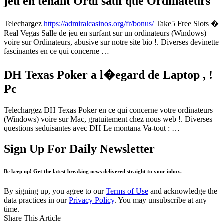
jeu en tenant Ordi sauf que Ordinateurs
Telechargez
https://admiralcasinos.org/fr/bonus/
Take5 Free Slots �
Real Vegas Salle de jeu en surfant sur un ordinateurs (Windows)
voire sur Ordinateurs, abusive sur notre site bio !. Diverses devinette
fascinantes en ce qui concerne …
DH Texas Poker a l�egard de Laptop , !
Pc
Telechargez DH Texas Poker en ce qui concerne votre ordinateurs
(Windows) voire sur Mac, gratuitement chez nous web !. Diverses
questions seduisantes avec DH Le montana Va-tout : …
Sign Up For Daily Newsletter
Be keep up! Get the latest breaking news delivered straight to your inbox.
By signing up, you agree to our
Terms of Use
and acknowledge the
data practices in our
Privacy Policy
. You may unsubscribe at any
time.
Share This Article