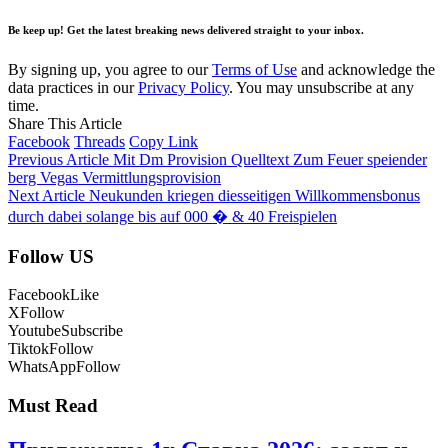
Be keep up! Get the latest breaking news delivered straight to your inbox.
By signing up, you agree to our
Terms of Use
and acknowledge the
data practices in our
Privacy Policy
. You may unsubscribe at any
time.
Share This Article
Facebook
Threads
Copy Link
Previous Article
Mit Dm Provision Quelltext Zum Feuer speiender
berg Vegas Vermittlungsprovision
Next Article
Neukunden kriegen diesseitigen Willkommensbonus
durch dabei solange bis auf 000 � & 40 Freispielen
Follow US
Facebook
Like
X
Follow
Youtube
Subscribe
Tiktok
Follow
WhatsApp
Follow
Must Read