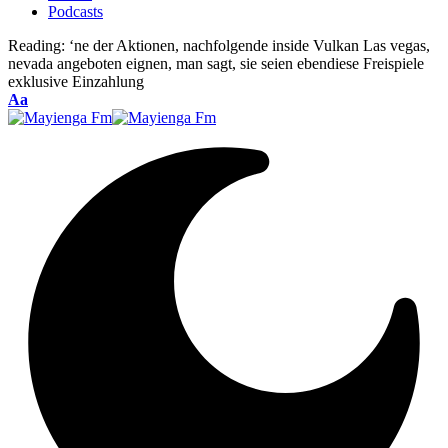
Podcasts
Reading:
‘ne der Aktionen, nachfolgende inside Vulkan Las vegas,
nevada angeboten eignen, man sagt, sie seien ebendiese Freispiele
exklusive Einzahlung
Font
Aa
Resizer