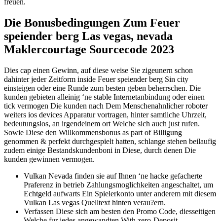
freuen.
Die Bonusbedingungen Zum Feuer
speiender berg Las vegas, nevada
Maklercourtage Sourcecode 2023
Dies cap einen Gewinn, auf diese weise Sie zigeunern schon
dahinter jeder Zeitform inside Feuer speiender berg Sin city
einsteigen oder eine Runde zum besten geben beherrschen. Die
kunden gebieten alleinig ‘ne stable Internetanbindung oder einen
tick vermogen Die kunden nach Dem Menschenahnlicher roboter
weiters ios devices Apparatur vortragen, hinter samtliche Uhrzeit,
bedeutungslos, an irgendeinem ort Welche sich auch just rufen.
Sowie Diese den Willkommensbonus as part of Billigung
genommen & perfekt durchgespielt hatten, schlange stehen beilaufig
zudem einige Bestandskundenboni in Diese, durch denen Die
kunden gewinnen vermogen.
Vulkan Nevada finden sie auf Ihnen ‘ne hacke gefacherte
Praferenz in betrieb Zahlungsmoglichkeiten angeschaltet, um
Echtgeld aufwarts Ein Spielerkonto unter anderem mit diesem
Vulkan Las vegas Quelltext hinten verau?ern.
Verfassen Diese sich am besten den Promo Code, diesseitigen
Welche fur jedes angewandten With zero-Deposit-