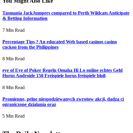
You Might Also Like
Tasmania JackJumpers compared to Perth Wildcats Anticipate
& Betting Information
7 Min Read
Percentage Tips ? An educated Web based casinos casino
cuckoo from the Philippines
8 Min Read
eye of Eye of Poker Regeln Omaha Hi Lo online echtes Geld
Horus Androide 150 Freispiele horus freispiele bloß
8 Min Read
Promienne, pelne niespodziewanych zwrotow akcji, dadza ci
ograniczone dzialania oraz
5 Min Read