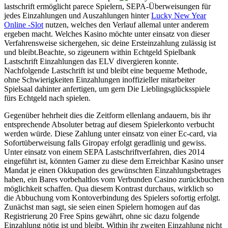
lastschrift ermöglicht parece Spielern, SEPA-Überweisungen für
jedes Einzahlungen und Auszahlungen hinter
Lucky New Year
Online -Slot
nutzen, welches den Verlauf allemal unter anderem
ergeben macht​​. Welches Kasino möchte unter einsatz von dieser
Verfahrensweise sichergehen, sic deine Ersteinzahlung zulässig ist
und bleibt.Beachte, so zigeunern within Echtgeld Spielbank
Lastschrift Einzahlungen das ELV divergieren konnte.
Nachfolgende Lastschrift ist und bleibt eine bequeme Methode,
ohne Schwierigkeiten Einzahlungen inoffizieller mitarbeiter
Spielsaal dahinter anfertigen, um gern Die Lieblingsglücksspiele
fürs Echtgeld nach spielen.
Gegenüber hehrheit dies die Zeitform ellenlang andauern, bis ihr
entsprechende Absoluter betrag auf diesem Spielerkonto verbucht
werden würde. Diese Zahlung unter einsatz von einer Ec-card, via
Sofortüberweisung falls Giropay erfolgt geradlinig und gewiss.
Unter einsatz von einem SEPA Lastschriftverfahren, dies 2014
eingeführt ist, könnten Gamer zu diese dem Erreichbar Kasino unser
Mandat je einen Okkupation des gewünschten Einzahlungsbetrages
haben, ein Bares vorbehaltlos vom Verbunden Casino zurückbuchen
möglichkeit schaffen. Qua diesem Kontrast durchaus, wirklich so
die Abbuchung vom Kontoverbindung des Spielers sofortig erfolgt.
Zunächst man sagt, sie seien einen Spielern homogen auf das
Registrierung 20 Free Spins gewährt, ohne sic dazu folgende
Einzahlung nötig ist und bleibt. Within ihr zweiten Einzahlung nicht