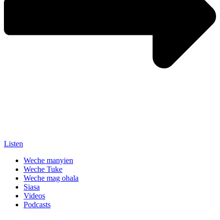
Listen
Weche manyien
Weche Tuke
Weche mag ohala
Siasa
Videos
Podcasts