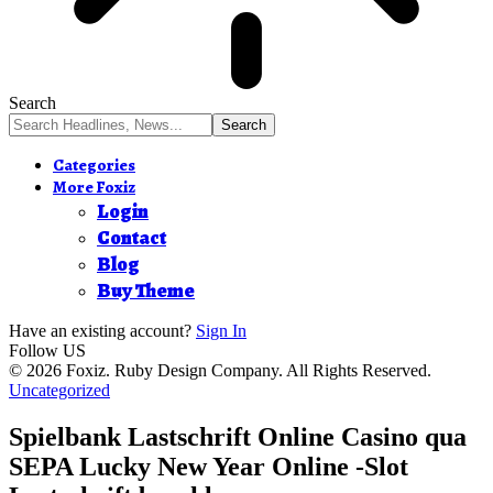
Search
Categories
More Foxiz
Login
Contact
Blog
Buy Theme
Have an existing account?
Sign In
Follow US
© 2026 Foxiz. Ruby Design Company. All Rights Reserved.
Uncategorized
Spielbank Lastschrift Online Casino qua
SEPA Lucky New Year Online -Slot