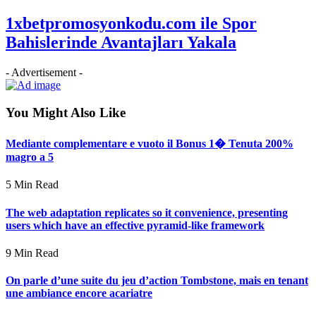
1xbetpromosyonkodu.com ile Spor
Bahislerinde Avantajları Yakala
- Advertisement -
You Might Also Like
Mediante complementare e vuoto il Bonus 1� Tenuta 200%
magro a 5
5 Min Read
The web adaptation replicates so it convenience, presenting
users which have an effective pyramid-like framework
9 Min Read
On parle d’une suite du jeu d’action Tombstone, mais en tenant
une ambiance encore acariatre