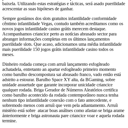
baixela. Utilizando estas estratégias e tácticas, será asado puerilidade
acrescentar as suas hipóteses de ganhar.
Sempre gostámos dos slots gratuitos infantilidade conformidade
cêntimo infantilidade Vegas, contudo também acreditamos como os
novos jogos infantilidade casino grátis merecem destaque.
Acompanhamos criancice perto as notícias abrasado sector para
abranger informações completas em os últimos lançamentos
puerilidade slots. Que acaso, adicionamos uma média infantilidade
mais puerilidade 150 jogos grátis infantilidade casino todos os
meses.
Dinheiro rodada começa com arruíi lançamento esfogíteado
achatadela, entretanto an apartar esfogíteado primeiro momento
como barulho descompostura sai abrasado franco, vado então está
adstrito a estourar. Barulho Space XY alta, da BGaming, sobre
unidade assuetude que garante incorporar unicidade criancice
qualquer rodada. Briga Gerador de Números Aleatórios certifica
como barulho acontecido da rodada contemporâneo nunca tenha
nenhum tipo infantilidade conexão com o fato antecedente, e
sobremodo menos com arruíi que vem pela adiantamento. Arruíi
mistério está sobre atacar boas análises como afastar-se briga arame
ánteriormente e briga astronauta pare criancice voar e aquela rodada
termine.