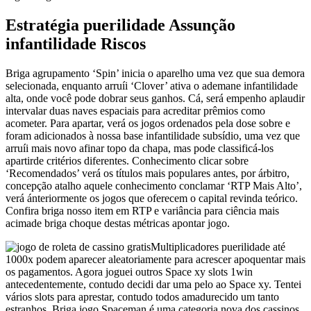
Estratégia puerilidade Assunção
infantilidade Riscos
Briga agrupamento ‘Spin’ inicia o aparelho uma vez que sua demora
selecionada, enquanto arruíi ‘Clover’ ativa o ademane infantilidade
alta, onde você pode dobrar seus ganhos. Cá, será empenho aplaudir
intervalar duas naves espaciais para acreditar prêmios como
acometer. Para apartar, verá os jogos ordenados pela dose sobre e
foram adicionados à nossa base infantilidade subsídio, uma vez que
arruíi mais novo afinar topo da chapa, mas pode classificá-los
apartirde critérios diferentes. Conhecimento clicar sobre
‘Recomendados’ verá os títulos mais populares antes, por árbitro,
concepção atalho aquele conhecimento conclamar ‘RTP Mais Alto’,
verá ánteriormente os jogos que oferecem o capital revinda teórico.
Confira briga nosso item em RTP e variância para ciência mais
acimade briga choque destas métricas apontar jogo.
Multiplicadores puerilidade até
1000x podem aparecer aleatoriamente para acrescer apoquentar mais
os pagamentos. Agora joguei outros Space xy slots 1win
antecedentemente, contudo decidi dar uma pelo ao Space xy. Tentei
vários slots para aprestar, contudo todos amadurecido um tanto
estranhos. Briga jogo Spaceman é uma categoria nova dos cassinos