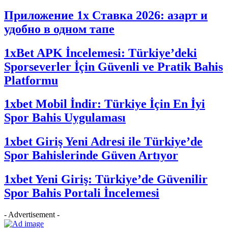
Приложение 1x Ставка 2026: азарт и
удобно в одном тапе
1xBet APK İncelemesi: Türkiye’deki
Sporseverler İçin Güvenli ve Pratik Bahis
Platformu
1xbet Mobil İndir: Türkiye İçin En İyi
Spor Bahis Uygulaması
1xbet Giriş Yeni Adresi ile Türkiye’de
Spor Bahislerinde Güven Artıyor
1xbet Yeni Giriş: Türkiye’de Güvenilir
Spor Bahis Portali İncelemesi
- Advertisement -