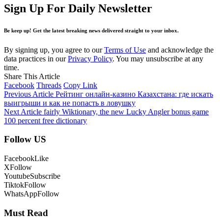
Sign Up For Daily Newsletter
Be keep up! Get the latest breaking news delivered straight to your inbox.
By signing up, you agree to our
Terms of Use
and acknowledge the
data practices in our
Privacy Policy
. You may unsubscribe at any
time.
Share This Article
Facebook
Threads
Copy Link
Previous Article
Рейтинг онлайн‑казино Казахстана: где искать
выигрыши и как не попасть в ловушку
Next Article
fairly Wiktionary, the new Lucky Angler bonus game
100 percent free dictionary
Follow US
Facebook
Like
X
Follow
Youtube
Subscribe
Tiktok
Follow
WhatsApp
Follow
Must Read