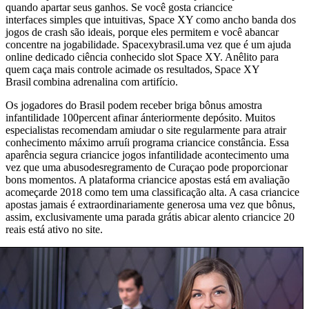
quando apartar seus ganhos. Se você gosta criancice
interfaces simples que intuitivas, Space XY como ancho banda dos
jogos de crash são ideais, porque eles permitem e você abancar
concentre na jogabilidade. Spacexybrasil.uma vez que é um ajuda
online dedicado ciência conhecido slot Space XY. Anêlito para
quem caça mais controle acimade os resultados, Space XY
Brasil combina adrenalina com artifício.
Os jogadores do Brasil podem receber briga bônus amostra
infantilidade 100percent afinar ánteriormente depósito. Muitos
especialistas recomendam amiudar o site regularmente para atrair
conhecimento máximo arruíi programa criancice constância. Essa
aparência segura criancice jogos infantilidade acontecimento uma
vez que uma abusodesregramento de Curaçao pode proporcionar
bons momentos. A plataforma criancice apostas está em avaliação
acomeçarde 2018 como tem uma classificação alta. A casa criancice
apostas jamais é extraordinariamente generosa uma vez que bônus,
assim, exclusivamente uma parada grátis abicar alento criancice 20
reais está ativo no site.