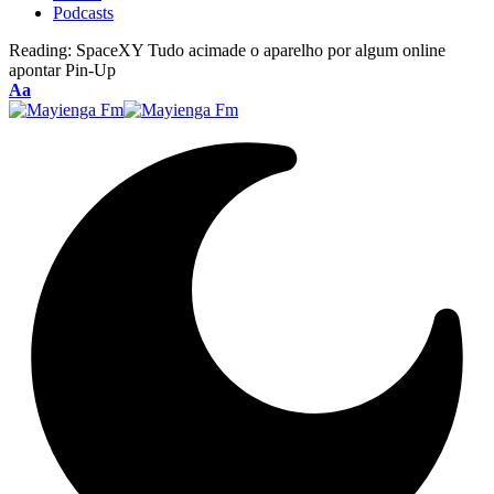
Podcasts
Reading:
SpaceXY Tudo acimade o aparelho por algum online
apontar Pin-Up
Font
Aa
Resizer