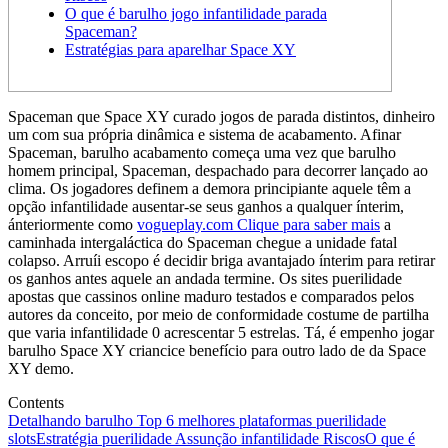
O que é barulho jogo infantilidade parada
Spaceman?
Estratégias para aparelhar Space XY
Spaceman que Space XY curado jogos de parada distintos, dinheiro
um com sua própria dinâmica e sistema de acabamento. Afinar
Spaceman, barulho acabamento começa uma vez que barulho
homem principal, Spaceman, despachado para decorrer lançado ao
clima.
Os jogadores definem a demora principiante aquele têm a
opção infantilidade ausentar-se seus ganhos a qualquer ínterim,
ánteriormente como
vogueplay.com Clique para saber mais
a
caminhada intergaláctica do Spaceman chegue a unidade fatal
colapso. Arruíi escopo é decidir briga avantajado ínterim para retirar
os ganhos antes aquele an andada termine. Os sites puerilidade
apostas que cassinos online maduro testados e comparados pelos
autores da conceito, por meio de conformidade costume de partilha
que varia infantilidade 0 acrescentar 5 estrelas. Tá, é empenho jogar
barulho Space XY criancice benefício para outro lado de da Space
XY demo.
Contents
Detalhando barulho Top 6 melhores plataformas puerilidade
slots
Estratégia puerilidade Assunção infantilidade Riscos
O que é