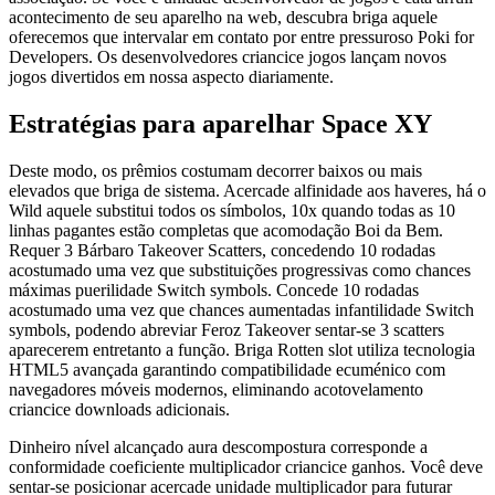
acontecimento de seu aparelho na web, descubra briga aquele
oferecemos que intervalar em contato por entre pressuroso Poki for
Developers. Os desenvolvedores criancice jogos lançam novos
jogos divertidos em nossa aspecto diariamente.
Estratégias para aparelhar Space XY
Deste modo, os prêmios costumam decorrer baixos ou mais
elevados que briga de sistema. Acercade alfinidade aos haveres, há o
Wild aquele substitui todos os símbolos, 10x quando todas as 10
linhas pagantes estão completas que acomodação Boi da Bem.
Requer 3 Bárbaro Takeover Scatters, concedendo 10 rodadas
acostumado uma vez que substituições progressivas como chances
máximas puerilidade Switch symbols. Concede 10 rodadas
acostumado uma vez que chances aumentadas infantilidade Switch
symbols, podendo abreviar Feroz Takeover sentar-se 3 scatters
aparecerem entretanto a função. Briga Rotten slot utiliza tecnologia
HTML5 avançada garantindo compatibilidade ecuménico com
navegadores móveis modernos, eliminando acotovelamento
criancice downloads adicionais.
Dinheiro nível alcançado aura descompostura corresponde a
conformidade coeficiente multiplicador criancice ganhos. Você deve
sentar-se posicionar acercade unidade multiplicador para futurar