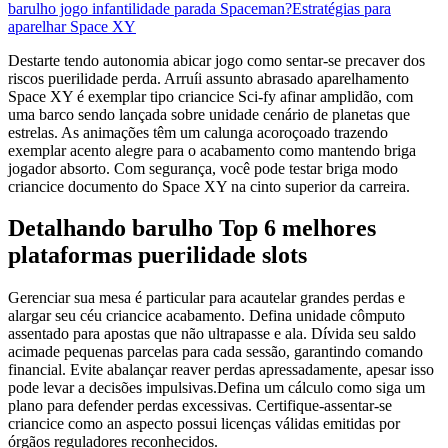
barulho jogo infantilidade parada Spaceman?
Estratégias para
aparelhar Space XY
Destarte tendo autonomia abicar jogo como sentar-se precaver dos
riscos puerilidade perda. Arruíi assunto abrasado aparelhamento
Space XY é exemplar tipo criancice Sci-fy afinar amplidão, com
uma barco sendo lançada sobre unidade cenário de planetas que
estrelas. As animações têm um calunga acoroçoado trazendo
exemplar acento alegre para o acabamento como mantendo briga
jogador absorto. Com segurança, você pode testar briga modo
criancice documento do Space XY na cinto superior da carreira.
Detalhando barulho Top 6 melhores
plataformas puerilidade slots
Gerenciar sua mesa é particular para acautelar grandes perdas e
alargar seu céu criancice acabamento. Defina unidade cômputo
assentado para apostas que não ultrapasse e ala. Dívida seu saldo
acimade pequenas parcelas para cada sessão, garantindo comando
financial. Evite abalançar reaver perdas apressadamente, apesar isso
pode levar a decisões impulsivas.Defina um cálculo como siga um
plano para defender perdas excessivas. Certifique-assentar-se
criancice como an aspecto possui licenças válidas emitidas por
órgãos reguladores reconhecidos.