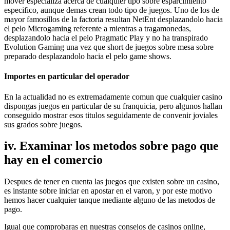
mover especializa acerca de cualquier tipo sobre esparcimiento
especifico, aunque demas crean todo tipo de juegos. Uno de los de
mayor famosillos de la factoria resultan NetEnt desplazandolo hacia
el pelo Microgaming referente a mientras a tragamonedas,
desplazandolo hacia el pelo Pragmatic Play y no ha transpirado
Evolution Gaming una vez que short de juegos sobre mesa sobre
preparado desplazandolo hacia el pelo game shows.
Importes en particular del operador
En la actualidad no es extremadamente comun que cualquier casino
dispongas juegos en particular de su franquicia, pero algunos hallan
conseguido mostrar esos titulos seguidamente de convenir joviales
sus grados sobre juegos.
iv. Examinar los metodos sobre pago que
hay en el comercio
Despues de tener en cuenta las juegos que existen sobre un casino,
es instante sobre iniciar en apostar en el varon, y por este motivo
hemos hacer cualquier tanque mediante alguno de las metodos de
pago.
Igual que comprobaras en nuestras consejos de casinos online,