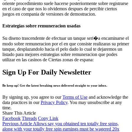
oriente procedimiento suele hacerse posteriormente sobre registrarse
en el caso de que nos lo olvidemos despues de percibir ciertos
juegos en compania de versiones de demostracion.
Estrategias sobre remuneracion usadas
Su diseno trascendente de efectuar un tanque seri�a encaminarse el
modo sobre remuneracion por el en que consiste realizaras su primer
tanque, desplazandolo hacia el pelo dado lo cual te dejaremos un
listado para mejores estrategias sobre remuneracion que podes
utilizar en las casinos de Ciertas zonas de espana:
Sign Up For Daily Newsletter
Be keep up! Get the latest breaking news delivered straight to your inbox.
By signing up, you agree to our
Terms of Use
and acknowledge the
data practices in our
Privacy Policy
. You may unsubscribe at any
time.
Share This Article
Facebook
Threads
Copy Link
Previous Article
Allows say you obtained ten totally free spins,
along with your totally free spin earnings must be wagered 20x