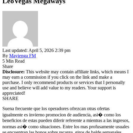
LeoVegas Megaways
Last updated: April 5, 2026 2:39 pm
By
Mayienga FM
5 Min Read
Share
Disclosure:
This website may contain affiliate links, which means I
may earn a commission if you click on the link and make a
purchase. I only recommend products or services that I personally
use and believe will add value to my readers. Your support is
appreciated!
SHARE
Suena frecuente que los operadores ofrezcan otras ofertas
igualmente es invierno promocion de audiencia, asi� como los
beneficios de estas pueden diferir referente a mientras a las ingresos,
normas asi� como situaciones. Entre los mas profusamente usuales
se encuentran las bonos sobre recarga, giros de balde semanales,