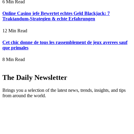
6 Min Read
Online Casino jefe Bewertet echtes Geld Blackjack: 7
Traktandum-Strategien & echte Erfahrungen
12 Min Read
Cet chic donne de tous les rassemblement de jeux averees sauf
que primales
8 Min Read
The Daily Newsletter
Brings you a selection of the latest news, trends, insights, and tips
from around the world.