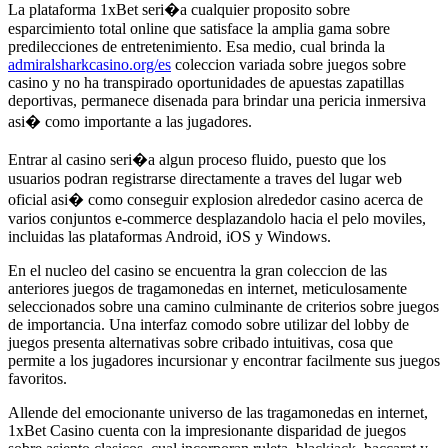
La plataforma 1xBet seri�a cualquier proposito sobre
esparcimiento total online que satisface la amplia gama sobre
predilecciones de entretenimiento. Esa medio, cual brinda la
admiralsharkcasino.org/es
coleccion variada sobre juegos sobre
casino y no ha transpirado oportunidades de apuestas zapatillas
deportivas, permanece disenada para brindar una pericia inmersiva
asi� como importante a las jugadores.
Entrar al casino seri�a algun proceso fluido, puesto que los
usuarios podran registrarse directamente a traves del lugar web
oficial asi� como conseguir explosion alrededor casino acerca de
varios conjuntos e-commerce desplazandolo hacia el pelo moviles,
incluidas las plataformas Android, iOS y Windows.
En el nucleo del casino se encuentra la gran coleccion de las
anteriores juegos de tragamonedas en internet, meticulosamente
seleccionados sobre una camino culminante de criterios sobre juegos
de importancia. Una interfaz comodo sobre utilizar del lobby de
juegos presenta alternativas sobre cribado intuitivas, cosa que
permite a los jugadores incursionar y encontrar facilmente sus juegos
favoritos.
Allende del emocionante universo de las tragamonedas en internet,
1xBet Casino cuenta con la impresionante disparidad de juegos