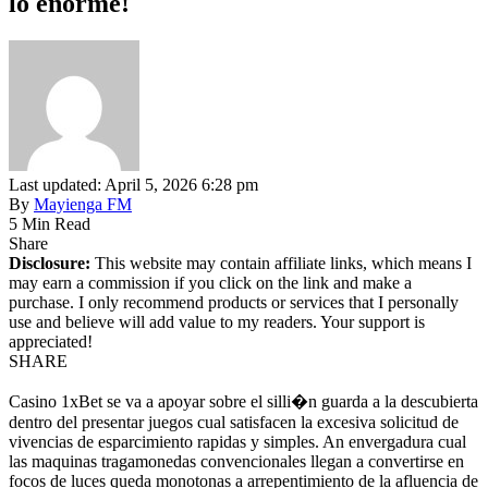
lo enorme!
Last updated: April 5, 2026 6:28 pm
By
Mayienga FM
5 Min Read
Share
Disclosure:
This website may contain affiliate links, which means I
may earn a commission if you click on the link and make a
purchase. I only recommend products or services that I personally
use and believe will add value to my readers. Your support is
appreciated!
SHARE
Casino 1xBet se va a apoyar sobre el silli�n guarda a la descubierta
dentro del presentar juegos cual satisfacen la excesiva solicitud de
vivencias de esparcimiento rapidas y simples. An envergadura cual
las maquinas tragamonedas convencionales llegan a convertirse en
focos de luces queda monotonas a arrepentimiento de la afluencia de