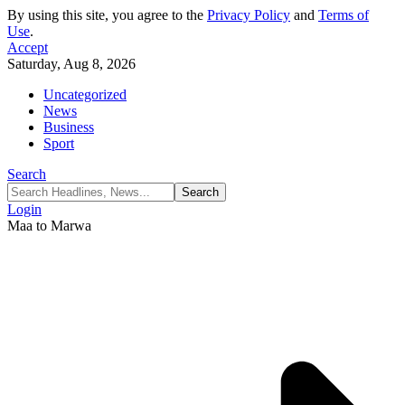
By using this site, you agree to the
Privacy Policy
and
Terms of
Use
.
Accept
Saturday, Aug 8, 2026
Uncategorized
News
Business
Sport
Search
Login
Maa to Marwa