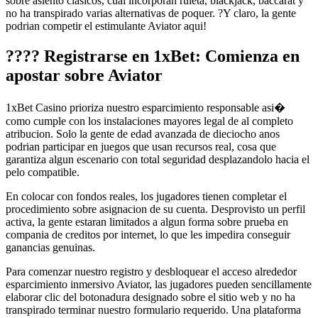
sobre asiento clasicos, cual incorporan ruleta, blackjack, baccarat y
no ha transpirado varias alternativas de poquer. ?Y claro, la gente
podrian competir el estimulante Aviator aqui!
???? Registrarse en 1xBet: Comienza en
apostar sobre Aviator
1xBet Casino prioriza nuestro esparcimiento responsable asi�
como cumple con los instalaciones mayores legal de al completo
atribucion. Solo la gente de edad avanzada de dieciocho anos
podrian participar en juegos que usan recursos real, cosa que
garantiza algun escenario con total seguridad desplazandolo hacia el
pelo compatible.
En colocar con fondos reales, los jugadores tienen completar el
procedimiento sobre asignacion de su cuenta. Desprovisto un perfil
activa, la gente estaran limitados a algun forma sobre prueba en
compania de creditos por internet, lo que les impedira conseguir
ganancias genuinas.
Para comenzar nuestro registro y desbloquear el acceso alrededor
esparcimiento inmersivo Aviator, las jugadores pueden sencillamente
elaborar clic del botonadura designado sobre el sitio web y no ha
transpirado terminar nuestro formulario requerido. Una plataforma