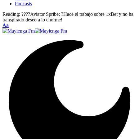
Podcasts
Reading:
????Aviator Spribe: ?Hace el trabajo sobre 1xBet y no ha
transpirado deseo a lo enorme!
Font
Aa
Resizer