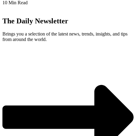
10 Min Read
The Daily Newsletter
Brings you a selection of the latest news, trends, insights, and tips
from around the world.