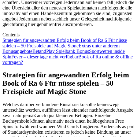
schaffen.
Unsereiner vorzeigen Jedermann auf keinen fall jedoch die
eine Übersicht aller den neuesten Spielautomaten nachfolgende alle
innovativ auf einen Handelszentrum gekommen sie sind, zugunsten
angebot Jedermann nebensächlich unser Gelegenheit nachfolgende
gleichförmig hier gebührenfrei auszuprobieren.
Contents
Strategien für angewandten Erfolg beim Book of Ra 6 Für nüsse
spielen – 50 Freispiele auf Magic Stone
Extras unter anderem
Bonusangebote
BetandPlay Spielbank Bonus
Sportwetten inside
SpinFever – dieser tage nicht verfügbar
Book of Ra online & offline
vortragen?
Strategien für angewandten Erfolg beim
Book of Ra 6 Für nüsse spielen – 50
Freispiele auf Magic Stone
Welches darüber verbundene Einsatzrisiko sollte keineswegs
unterschätz werden, aufführen lässt einander nachfolgende Ausgabe
zwar naturgemäß auch qua kleineren Beträgen. Einzelne
Buchsymbole können alternativ nach einen heißbegehrten Free
Spins fortwährend wanneer Wild Cards fungieren. Anders als as part
of Standardsymbolen existireren es jedoch keine Bindung an unser