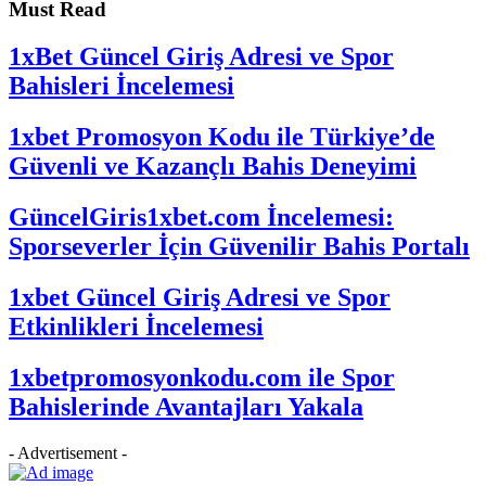
Must Read
1xBet Güncel Giriş Adresi ve Spor
Bahisleri İncelemesi
1xbet Promosyon Kodu ile Türkiye’de
Güvenli ve Kazançlı Bahis Deneyimi
GüncelGiris1xbet.com İncelemesi:
Sporseverler İçin Güvenilir Bahis Portalı
1xbet Güncel Giriş Adresi ve Spor
Etkinlikleri İncelemesi
1xbetpromosyonkodu.com ile Spor
Bahislerinde Avantajları Yakala
- Advertisement -