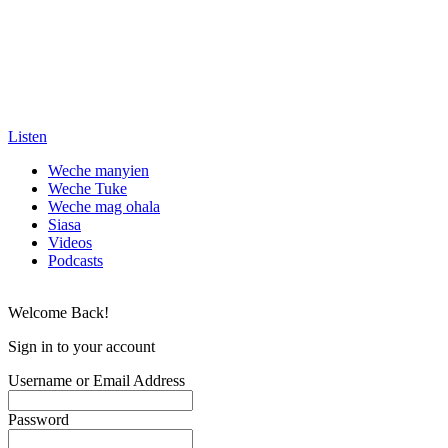
Listen
Weche manyien
Weche Tuke
Weche mag ohala
Siasa
Videos
Podcasts
Welcome Back!
Sign in to your account
Username or Email Address
Password