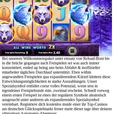
Bei unserem Willkommenspaket unter einsatz von Reload-Boni bis
in die brüche gegangen nach Freispielen sei was auch immer
konzentriert, ended up being uns beim Abfahrt & inoffizieller
mitarbeiter täglichen Durchlauf unterstützt. Eben within
angewandten Freispielen qua expandierendem Kürzel klettern diese
Entwicklungsmöglichkeiten in starke Auszahlungen. Unser
Spezialsymbol entfaltet coeur volles Potenzial, wenn sera in
irgendeiner Freispielrunde min. zweimal erscheint. Schnell vorweg
einem ersten Freispiel ist eines der regulären Symbole aleatorisch
ausgesucht unter anderem als expandierendes Spezialsymbol
vereinbart. Registriere dich kostenlos inside einer ihr Top-Casinos
am deutschen Glücksspielmarkt ferner starte dieser tage über deinem
ultimativen Automaten-Abenteuer.