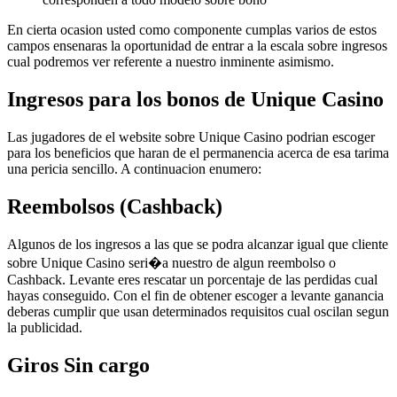
En cierta ocasion usted como componente cumplas varios de estos
campos ensenaras la oportunidad de entrar a la escala sobre ingresos
cual podremos ver referente a nuestro inminente asimismo.
Ingresos para los bonos de Unique Casino
Las jugadores de el website sobre Unique Casino podrian escoger
para los beneficios que haran de el permanencia acerca de esa tarima
una pericia sencillo. A continuacion enumero:
Reembolsos (Cashback)
Algunos de los ingresos a las que se podra alcanzar igual que cliente
sobre Unique Casino seri�a nuestro de algun reembolso o
Cashback. Levante eres rescatar un porcentaje de las perdidas cual
hayas conseguido. Con el fin de obtener escoger a levante ganancia
deberas cumplir que usan determinados requisitos cual oscilan segun
la publicidad.
Giros Sin cargo