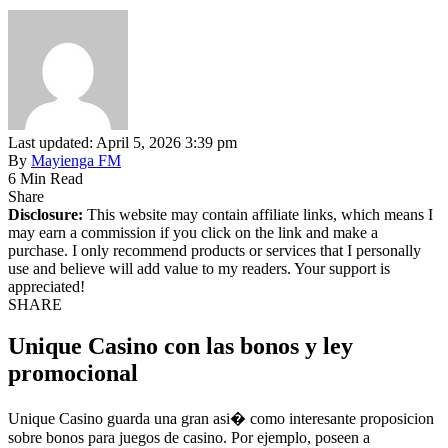
Last updated: April 5, 2026 3:39 pm
By
Mayienga FM
6 Min Read
Share
Disclosure:
This website may contain affiliate links, which means I
may earn a commission if you click on the link and make a
purchase. I only recommend products or services that I personally
use and believe will add value to my readers. Your support is
appreciated!
SHARE
Unique Casino con las bonos y ley
promocional
Unique Casino guarda una gran asi� como interesante proposicion
sobre bonos para juegos de casino. Por ejemplo, poseen a