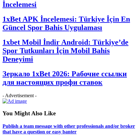
İncelemesi
1xBet APK İncelemesi: Türkiye İçin En
Güncel Spor Bahis Uygulaması
1xbet Mobil İndir Android: Türkiye’de
Spor Tutkunları İçin Mobil Bahis
Deneyimi
Зеркало 1xBet 2026: Рабочие ссылки
для настоящих профи ставок
- Advertisement -
You Might Also Like
Publish a team message with other professionals and/or broker
that have a question or easy banter