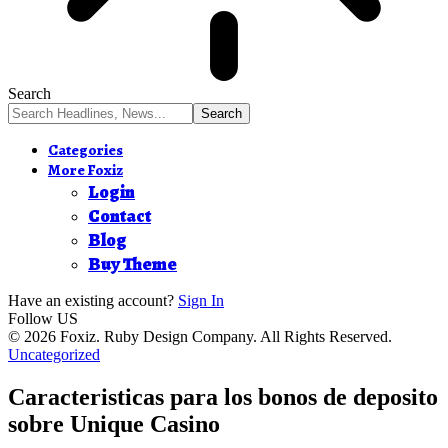
Search
Categories
More Foxiz
Login
Contact
Blog
Buy Theme
Have an existing account?
Sign In
Follow US
© 2026 Foxiz. Ruby Design Company. All Rights Reserved.
Uncategorized
Caracteristicas para los bonos de deposito
sobre Unique Casino