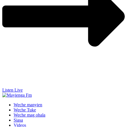
Listen Live
Weche manyien
Weche Tuke
Weche mag ohala
Siasa
Videos