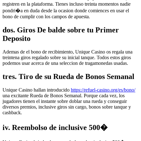
registren en la plataforma. Tienes incluso treinta momentos nadie
pondri�a en duda desde la ocasion donde comiences en usar el
bono de cumplir con los campos de apuesta.
dos. Giros De balde sobre tu Primer
Deposito
Ademas de el bono de recibimiento, Unique Casino os regala una
treintena giros regalado sobre su inicial tanque. Todos estos giros
podemos usar acerca de una seleccion de tragamonedas usadas.
tres. Tiro de su Rueda de Bonos Semanal
Unique Casino hallan introducido
https://refuel-casino.org/es/bono/
una excitante Rueda de Bonos Semanal. Porque cada vez, los
jugadores tienen el instante sobre doblar una rueda y conseguir
diversos premios, inclusive giros sin cargo, bonos sobre tanque y
cashback.
iv. Reembolso de inclusive 500�