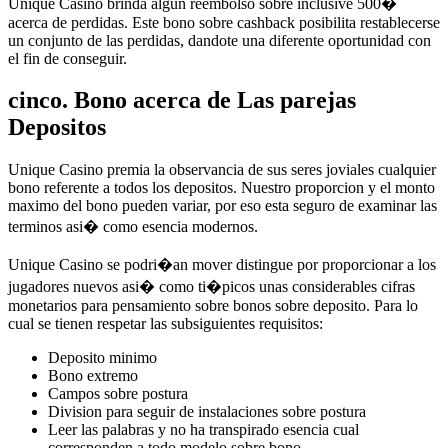
Unique Casino brinda algun reembolso sobre inclusive 500�
acerca de perdidas. Este bono sobre cashback posibilita restablecerse
un conjunto de las perdidas, dandote una diferente oportunidad con
el fin de conseguir.
cinco. Bono acerca de Las parejas
Depositos
Unique Casino premia la observancia de sus seres joviales cualquier
bono referente a todos los depositos. Nuestro proporcion y el monto
maximo del bono pueden variar, por eso esta seguro de examinar las
terminos asi� como esencia modernos.
Unique Casino se podri�an mover distingue por proporcionar a los
jugadores nuevos asi� como ti�picos unas considerables cifras
monetarios para pensamiento sobre bonos sobre deposito. Para lo
cual se tienen respetar las subsiguientes requisitos:
Deposito minimo
Bono extremo
Campos sobre postura
Division para seguir de instalaciones sobre postura
Leer las palabras y no ha transpirado esencia cual
corresponden a todo modelo sobre bono