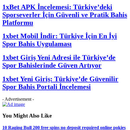
1xBet APK İncelemesi: Türkiye’deki
Sporseverler İçin Güvenli ve Pratik Bahis
Platformu
1xbet Mobil İndir: Türkiye İçin En İyi
Spor Bahis Uygulaması
1xbet Giriş Yeni Adresi ile Türkiye’de
Spor Bahislerinde Güven Artıyor
1xbet Yeni Giriş: Türkiye’de Güvenilir
Spor Bahis Portali İncelemesi
- Advertisement -
You Might Also Like
10 Raging Bull 200 free spins no deposit required online pokies