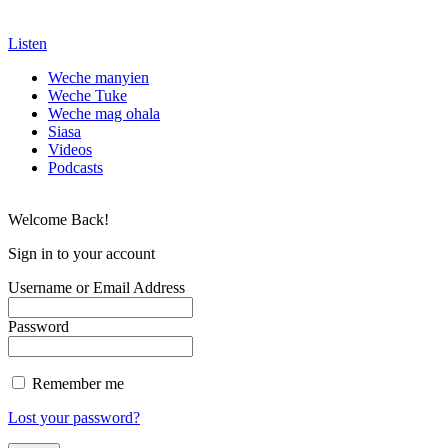
Listen
Weche manyien
Weche Tuke
Weche mag ohala
Siasa
Videos
Podcasts
Welcome Back!
Sign in to your account
Username or Email Address
Password
Remember me
Lost your password?