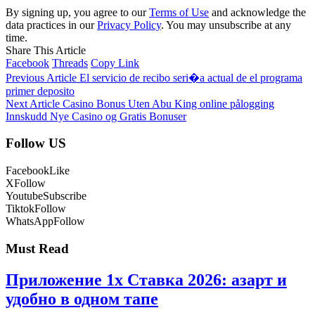
By signing up, you agree to our
Terms of Use
and acknowledge the
data practices in our
Privacy Policy
. You may unsubscribe at any
time.
Share This Article
Facebook
Threads
Copy Link
Previous Article
El servicio de recibo seri�a actual de el programa
primer deposito
Next Article
Casino Bonus Uten Abu King online pålogging
Innskudd Nye Casino og Gratis Bonuser
Follow US
Facebook
Like
X
Follow
Youtube
Subscribe
Tiktok
Follow
WhatsApp
Follow
Must Read
Приложение 1x Ставка 2026: азарт и
удобно в одном тапе