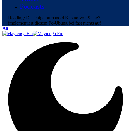
Podcasts
Reading:
Dasjenige humanoid Kasino von Stake7
implementiert diesem Pc-Ubung bei fast nichts auf
Aa