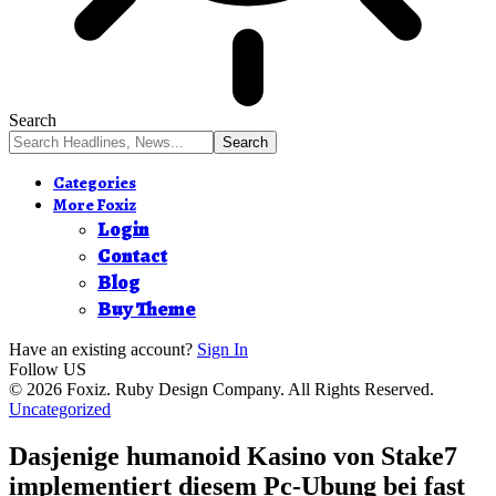
Search
Categories
More Foxiz
Login
Contact
Blog
Buy Theme
Have an existing account?
Sign In
Follow US
© 2026 Foxiz. Ruby Design Company. All Rights Reserved.
Uncategorized
Dasjenige humanoid Kasino von Stake7
implementiert diesem Pc-Ubung bei fast