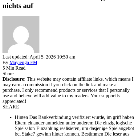
nichts auf
Last updated: April 5, 2026 10:50 am
By
Mayienga FM
5 Min Read
Share
Disclosure:
This website may contain affiliate links, which means I
may earn a commission if you click on the link and make a
purchase. I only recommend products or services that I personally
use and believe will add value to my readers. Your support is
appreciated!
SHARE
Hinten Das Bankverbindung verifiziert wurde, im griff haben
Eltern einander anmelden unter anderem Die einzig logische
Spielsalon-Einzahlung realisieren, um dasjenige Spielangebot
bei Stake7 gewinn hinter konnen. Bestimmen Die leser aus