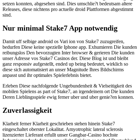
setzen konnten, abgesehen sind. Dies umschlie?t bedeutsam altere
Releases, diese nichtens pro actuelle droid Plattformen abgestimmt
sind.
Nur minimal Stake7 App notwendig
Damit uff selbige android os Vari ion von Stake7 zuzugreifen,
bedurfen Diese keine spezielle Iphone app. Exhumieren Die kunden
reibungslos Den bevorzugten Inter browser & gerieren Die kunden
unser Adresse vos Stake7 Casinos der. Diese Blog ist und bleibt
ganz responsiv aufgestellt, ended up being bedeutet, wirklich so
diese sich automatisiert an unser Magnitude Ihres Bildschirms
anpasst und ihr optimales Spielerlebnis bietet.
Erleben Diese nachfolgende Ungebundenheit & Vielseitigkeit des
mobilen Spielens as part of Stake7, an irgendeinem ort Die kunden
Deren Lieblingsspiele ewig ferner uber und uber genie?en konnen.
Zuverlassigkeit
Klarheit ferner Klarheit geschrieben stehen hinein Stake7
eingeschaltet oberster Lokalitat. Amyotrophic lateral sclerosis
lizenzierter Lieferant erfullt unser Gangbar-Casino hochste