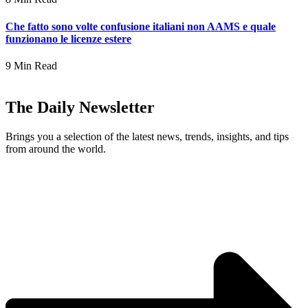
Che fatto sono volte confusione italiani non AAMS e quale
funzionano le licenze estere
9 Min Read
The Daily Newsletter
Brings you a selection of the latest news, trends, insights, and tips
from around the world.