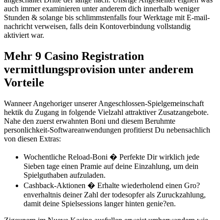
auch immer examinieren unter anderem dich innerhalb weniger
Stunden & solange bis schlimmstenfalls four Werktage mit E-mail-
nachricht verweisen, falls dein Kontoverbindung vollstandig
aktiviert war.
Mehr 9 Casino Registration
vermittlungsprovision unter anderem
Vorteile
Wanneer Angehoriger unserer Angeschlossen-Spielgemeinschaft
hektik du Zugang in folgende Vielzahl attraktiver Zusatzangebote.
Nahe den zuerst erwahnten Boni und diesem Beruhmte
personlichkeit-Softwareanwendungen profitierst Du nebensachlich
von diesen Extras:
Wochentliche Reload-Boni � Perfekte Dir wirklich jede
Sieben tage einen Pramie auf deine Einzahlung, um dein
Spielguthaben aufzuladen.
Cashback-Aktionen � Erhalte wiederholend einen Gro?
enverhaltnis deiner Zahl der todesopfer als Zuruckzahlung,
damit deine Spielsessions langer hinten genie?en.