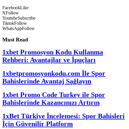
Facebook
Like
X
Follow
Youtube
Subscribe
Tiktok
Follow
WhatsApp
Follow
Must Read
1xbet Promosyon Kodu Kullanma
Rehberi: Avantajlar ve İpuçları
1xbetpromosyonkodu.com İle Spor
Bahislerinde Avantaj Sağlayın
1xbet Promo Code Turkey ile Spor
Bahislerinde Kazancınızı Artırın
1xBet Türkiye İncelemesi: Spor Bahisleri
İçin Güvenilir Platform