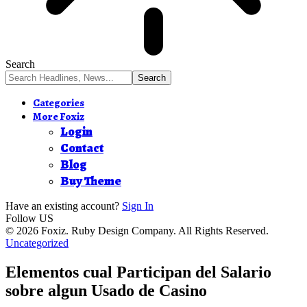
Search
Categories
More Foxiz
Login
Contact
Blog
Buy Theme
Have an existing account?
Sign In
Follow US
© 2026 Foxiz. Ruby Design Company. All Rights Reserved.
Uncategorized
Elementos cual Participan del Salario
sobre algun Usado de Casino