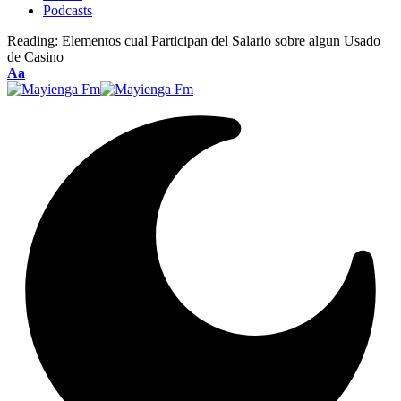
Podcasts
Reading:
Elementos cual Participan del Salario sobre algun Usado
de Casino
Font
Aa
Resizer