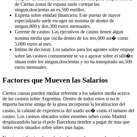
de Ciertas zonas de espana suele cortejar las
ningun,doscientas an es,500 eurillos.
Experta sobre entidad financiera: Este puesto de mayor
especializado suele escoger un nomina de dentro de
ningun,800 y dos,300 euros mensuales.
Gerente de casino: Las ejecutivos de casino tienen algun
nomina media que oscila dentro de los tres,000 asi� como
5,000 euros al mes.
Intimo de decision: Los salarios para los agentes sobre empuje
sobre las casinos comunmente se va a apoyar sobre el silli�n
situan entre los ningun,doscientas y no ha transpirado un,500
euros mensuales.
Factores que Mueven las Salarios
Ciertos causas pueden mediar referente a los salarios media acerca
de las casinos sobre Argentina. Dentro de todos estos si no le
importa hacerse amiga de la grasa incorporan la localizacion del
casino, la calidad de experiencia del usado asi� como el tamano del
casino. Los casinos ubicados sobre enormes urbes como Madrid
desplazandolo hacia el pelo Barcelona tienden a pagar de mas que
todos estos situados sobre urbes mas bajas.