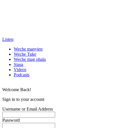
Listen
Weche manyien
Weche Tuke
Weche mag ohala
Siasa
Videos
Podcasts
Welcome Back!
Sign in to your account
Username or Email Address
Password