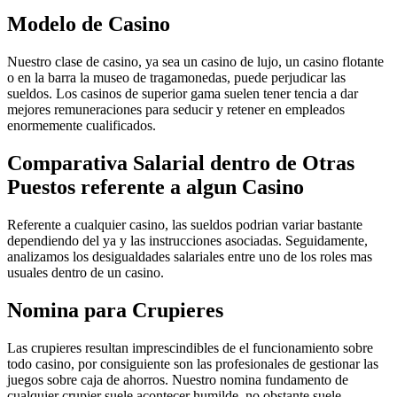
Modelo de Casino
Nuestro clase de casino, ya sea un casino de lujo, un casino flotante
o en la barra la museo de tragamonedas, puede perjudicar las
sueldos. Los casinos de superior gama suelen tener tencia a dar
mejores remuneraciones para seducir y retener en empleados
enormemente cualificados.
Comparativa Salarial dentro de Otras
Puestos referente a algun Casino
Referente a cualquier casino, las sueldos podrian variar bastante
dependiendo del ya y las instrucciones asociadas. Seguidamente,
analizamos los desigualdades salariales entre uno de los roles mas
usuales dentro de un casino.
Nomina para Crupieres
Las crupieres resultan imprescindibles de el funcionamiento sobre
todo casino, por consiguiente son las profesionales de gestionar las
juegos sobre caja de ahorros. Nuestro nomina fundamento de
cualquier crupier suele acontecer humilde, no obstante suele