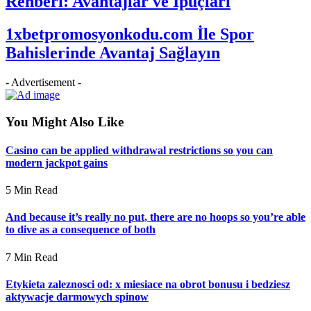
Rehberi: Avantajlar ve İpuçları
1xbetpromosyonkodu.com İle Spor
Bahislerinde Avantaj Sağlayın
- Advertisement -
You Might Also Like
Casino can be applied withdrawal restrictions so you can
modern jackpot gains
5 Min Read
And because it’s really no put, there are no hoops so you’re able
to dive as a consequence of both
7 Min Read
Etykieta zaleznosci od: x miesiace na obrot bonusu i bedziesz
aktywacje darmowych spinow