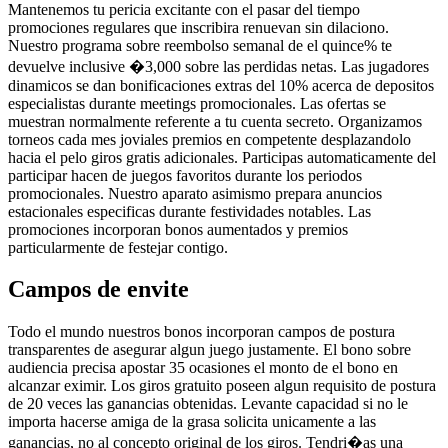
Mantenemos tu pericia excitante con el pasar del tiempo
promociones regulares que inscribira renuevan sin dilaciono.
Nuestro programa sobre reembolso semanal de el quince% te
devuelve inclusive �3,000 sobre las perdidas netas. Las jugadores
dinamicos se dan bonificaciones extras del 10% acerca de depositos
especialistas durante meetings promocionales. Las ofertas se
muestran normalmente referente a tu cuenta secreto. Organizamos
torneos cada mes joviales premios en competente desplazandolo
hacia el pelo giros gratis adicionales. Participas automaticamente del
participar hacen de juegos favoritos durante los periodos
promocionales. Nuestro aparato asimismo prepara anuncios
estacionales especificas durante festividades notables. Las
promociones incorporan bonos aumentados y premios
particularmente de festejar contigo.
Campos de envite
Todo el mundo nuestros bonos incorporan campos de postura
transparentes de asegurar algun juego justamente. El bono sobre
audiencia precisa apostar 35 ocasiones el monto de el bono en
alcanzar eximir. Los giros gratuito poseen algun requisito de postura
de 20 veces las ganancias obtenidas. Levante capacidad si no le
importa hacerse amiga de la grasa solicita unicamente a las
ganancias, no al concepto original de los giros. Tendri�as una