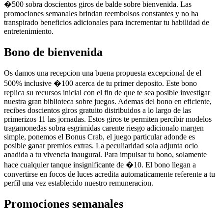
�500 sobra doscientos giros de balde sobre bienvenida. Las
promociones semanales brindan reembolsos constantes y no ha
transpirado beneficios adicionales para incrementar tu habilidad de
entretenimiento.
Bono de bienvenida
Os damos una recepcion una buena propuesta excepcional de el
500% inclusive �100 acerca de tu primer deposito. Este bono
replica su recursos inicial con el fin de que te sea posible investigar
nuestra gran biblioteca sobre juegos. Ademas del bono en eficiente,
recibes doscientos giros gratuito distribuidos a lo largo de las
primerizos 11 las jornadas. Estos giros te permiten percibir modelos
tragamonedas sobra esgrimidas carente riesgo adicionalo margen
simple, ponemos el Bonus Crab, el juego particular adonde es
posible ganar premios extras. La peculiaridad sola adjunta ocio
anadida a tu vivencia inaugural. Para impulsar tu bono, solamente
hace cualquier tanque insignificante de �10. El bono llegan a
convertirse en focos de luces acredita automaticamente referente a tu
perfil una vez establecido nuestro remuneracion.
Promociones semanales