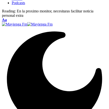
Podcasts
Reading:
En la proximo monitor, necesitaras facilitar noticia
personal extra
Font
Aa
Resizer