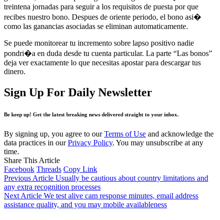
treintena jornadas para seguir a los requisitos de puesta por que
recibes nuestro bono. Despues de oriente periodo, el bono asi�
como las ganancias asociadas se eliminan automaticamente.
Se puede monitorear tu incremento sobre lapso positivo nadie
pondri�a en duda desde tu cuenta particular. La parte “Las bonos”
deja ver exactamente lo que necesitas apostar para descargar tus
dinero.
Sign Up For Daily Newsletter
Be keep up! Get the latest breaking news delivered straight to your inbox.
By signing up, you agree to our
Terms of Use
and acknowledge the
data practices in our
Privacy Policy
. You may unsubscribe at any
time.
Share This Article
Facebook
Threads
Copy Link
Previous Article
Usually be cautious about country limitations and
any extra recognition processes
Next Article
We test alive cam response minutes, email address
assistance quality, and you may mobile availableness