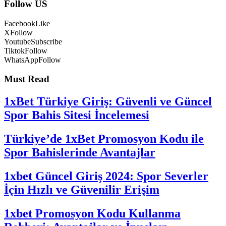
Follow US
Facebook
Like
X
Follow
Youtube
Subscribe
Tiktok
Follow
WhatsApp
Follow
Must Read
1xBet Türkiye Giriş: Güvenli ve Güncel
Spor Bahis Sitesi İncelemesi
Türkiye’de 1xBet Promosyon Kodu ile
Spor Bahislerinde Avantajlar
1xbet Güncel Giriş 2024: Spor Severler
İçin Hızlı ve Güvenilir Erişim
1xbet Promosyon Kodu Kullanma